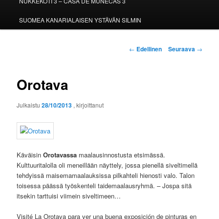
NUKKEKOTI 3 – CASA DE MUÑECAS 3
SUOMEA KANARIALAISEN YSTÄVÄN SILMIN
Artikkelien
←
Edellinen
Seuraava
→
selaus
Orotava
Julkaistu
28/10/2013
, kirjoittanut
Käväisin
Orotavassa
maalausinnostusta etsimässä.
Kulttuuritalolla oli meneillään näyttely, jossa pienellä siveltimellä
tehdyissä maisemamaalauksissa pilkahteli hienosti valo. Talon
toisessa päässä työskenteli taidemaalausryhmä. – Jospa sitä
itsekin tarttuisi viimein siveltimeen…
Visité La Orotava para ver una buena exposición de pinturas en