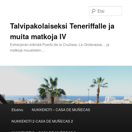
Siirry
sisältöön
Etsi
Talvipakolaiseksi Teneriffalle ja
muita matkoja IV
Extranjeran elämää Puerto de la Cruzissa, La Orotavassa… ja
matkoja muuallekin…
Päävalikko
Etusivu
NUKKEKOTI – CASA DE MUÑECAS
NUKKEKOTI 2-CASA DE MUÑECAS 2