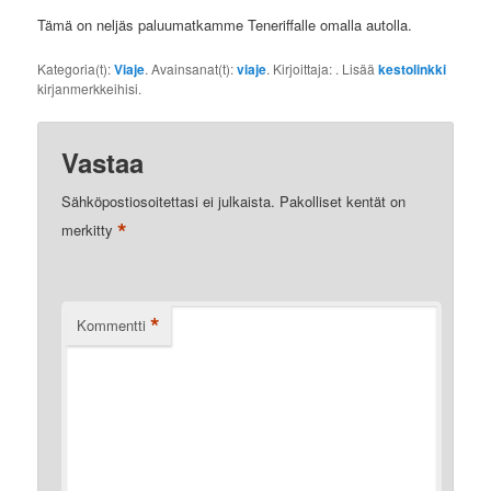
Tämä on neljäs paluumatkamme Teneriffalle omalla autolla.
Kategoria(t):
Viaje
. Avainsanat(t):
viaje
. Kirjoittaja:
. Lisää
kestolinkki
kirjanmerkkeihisi.
Vastaa
Sähköpostiosoitettasi ei julkaista.
Pakolliset kentät on
*
merkitty
*
Kommentti