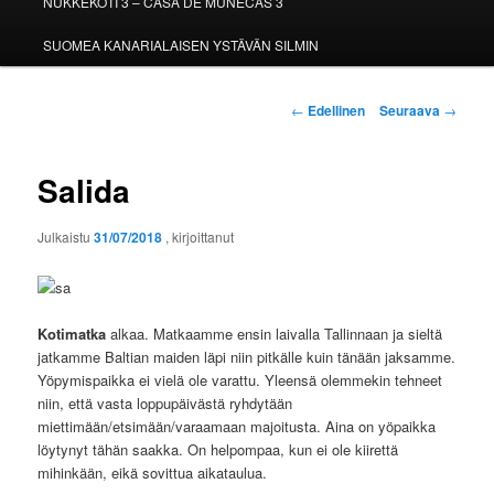
NUKKEKOTI 3 – CASA DE MUÑECAS 3
SUOMEA KANARIALAISEN YSTÄVÄN SILMIN
Artikkelien
←
Edellinen
Seuraava
→
selaus
Salida
Julkaistu
31/07/2018
, kirjoittanut
Kotimatka
alkaa. Matkaamme ensin laivalla Tallinnaan ja sieltä
jatkamme Baltian maiden läpi niin pitkälle kuin tänään jaksamme.
Yöpymispaikka ei vielä ole varattu. Yleensä olemmekin tehneet
niin, että vasta loppupäivästä ryhdytään
miettimään/etsimään/varaamaan majoitusta. Aina on yöpaikka
löytynyt tähän saakka. On helpompaa, kun ei ole kiirettä
mihinkään, eikä sovittua aikataulua.