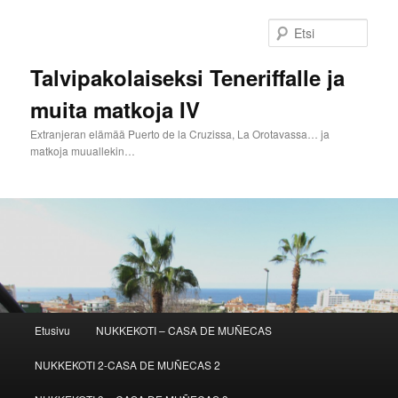
Siirry
sisältöön
Etsi
Talvipakolaiseksi Teneriffalle ja
muita matkoja IV
Extranjeran elämää Puerto de la Cruzissa, La Orotavassa… ja
matkoja muuallekin…
Päävalikko
Etusivu
NUKKEKOTI – CASA DE MUÑECAS
NUKKEKOTI 2-CASA DE MUÑECAS 2