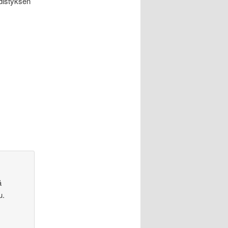
distyksen
ä
u.