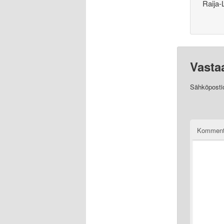
Raija-
Vasta
Sähköpostios
Komment