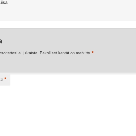
Liisa
a
*
oitettasi ei julkaista.
Pakolliset kentät on merkitty
*
ti