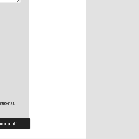
ntikertaa