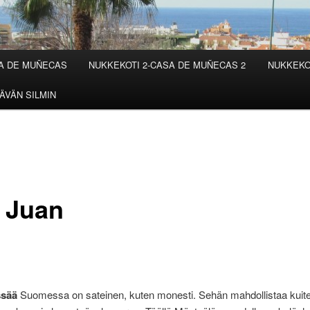
SA DE MUÑECAS
NUKKEKOTI 2-CASA DE MUÑECAS 2
NUKKEKO
ÄVÄN SILMIN
 Juan
sää
Suomessa on sateinen, kuten monesti. Sehän mahdollistaa kuit