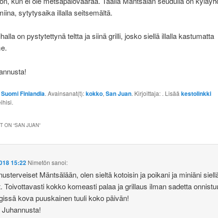
on, kun ei ole metsäpalovaaraa. Täällä Mäntsälän seudulla on kyläyh
iina, sytytysaika illalla seitsemältä.
alla on pystytettynä teltta ja siinä grilli, josko siellä illalla kastumatta
me.
annusta!
:
Suomi Finlandia
. Avainsanat(t):
kokko
,
San Juan
. Kirjoittaja:
. Lisää
kestolinkki
ihisi.
 ON “
SAN JUAN
”
018 15:22
Nimetön
sanoi:
usterveiset Mäntsälään, olen sieltä kotoisin ja poikani ja miniäni siell
. Toivottavasti kokko komeasti palaa ja grillaus ilman sadetta onnistu
gissä kova puuskainen tuuli koko päivän!
 Juhannusta!