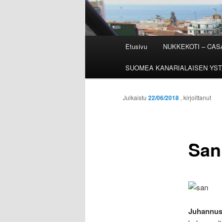
Päävalikko
Etusivu
NUKKEKOTI – CA
SUOMEA KANARIALAISEN YST
Julkaistu
22/06/2018
, kirjoittanut
San
Juhannus