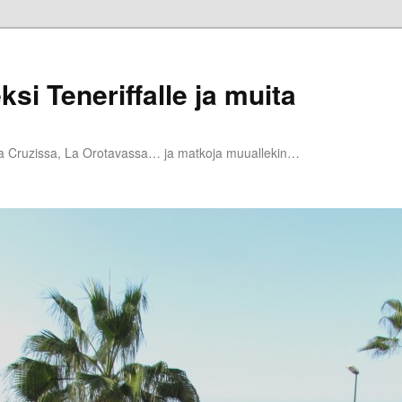
ksi Teneriffalle ja muita
la Cruzissa, La Orotavassa… ja matkoja muuallekin…