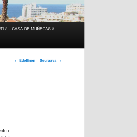
TI 3 – CASA DE MUÑECAS 3
Artikkelien
←
Edellinen
Seuraava
→
selaus
enkin