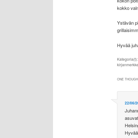
kokon polt
kokko valm
Ystävän pih
grillaisim
Hyvää juh
Kategoria(t)
kirjanmerkke
ONE THOUGHT
22/06/2
Juhann
asuvat
Helsin
Hyvää