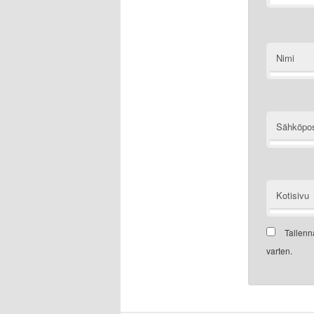
Nimi
Sähköpos
Kotisivu
Tallenn
varten.