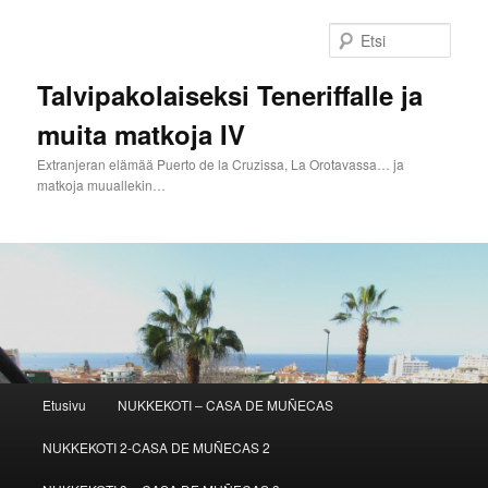
Siirry
sisältöön
Etsi
Talvipakolaiseksi Teneriffalle ja
muita matkoja IV
Extranjeran elämää Puerto de la Cruzissa, La Orotavassa… ja
matkoja muuallekin…
Päävalikko
Etusivu
NUKKEKOTI – CASA DE MUÑECAS
NUKKEKOTI 2-CASA DE MUÑECAS 2