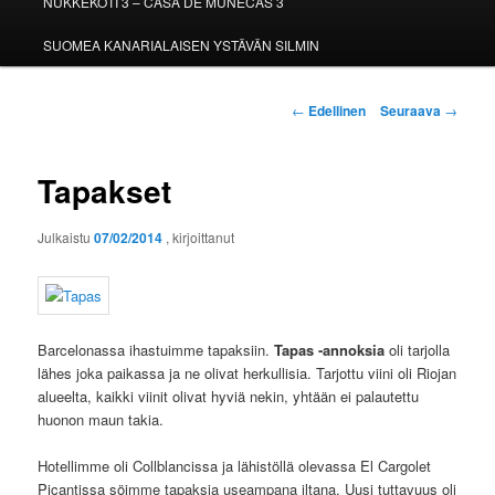
NUKKEKOTI 3 – CASA DE MUÑECAS 3
SUOMEA KANARIALAISEN YSTÄVÄN SILMIN
Artikkelien
←
Edellinen
Seuraava
→
selaus
Tapakset
Julkaistu
07/02/2014
, kirjoittanut
Barcelonassa ihastuimme tapaksiin.
Tapas -annoksia
oli tarjolla
lähes joka paikassa ja ne olivat herkullisia. Tarjottu viini oli Riojan
alueelta, kaikki viinit olivat hyviä nekin, yhtään ei palautettu
huonon maun takia.
Hotellimme oli Collblancissa ja lähistöllä olevassa El Cargolet
Picantissa söimme tapaksia useampana iltana. Uusi tuttavuus oli