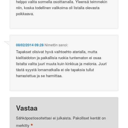
helppo valita sormella osoittamalla. Yleensä teimmekin
niin, koska todellinen valikoima oli listalla olevasta
poikkeava.
08/02/2014 09:28
Nimetön
sanoi:
Tapakset olisivat hyvä vaihtoehto aterialla, mutta
kielitaidoton ja paikallisia ruokia tuntematon ei osaa
listalta valita juuri muuta kuin kinkkua ja melonia. Juuri
tästä syystä lomamatkalla ei ole tapaksia tullut
harrastettua ja se harmittaa.
Vastaa
Sähköpostiosoitettasi ei julkaista.
Pakolliset kentät on
*
merkitty