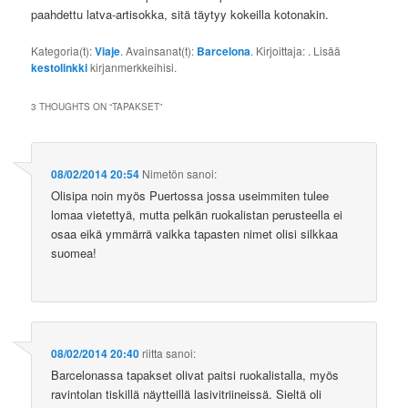
paahdettu latva-artisokka, sitä täytyy kokeilla kotonakin.
Kategoria(t):
Viaje
. Avainsanat(t):
Barcelona
. Kirjoittaja:
. Lisää
kestolinkki
kirjanmerkkeihisi.
3 THOUGHTS ON “
TAPAKSET
”
08/02/2014 20:54
Nimetön
sanoi:
Olisipa noin myös Puertossa jossa useimmiten tulee
lomaa vietettyä, mutta pelkän ruokalistan perusteella ei
osaa eikä ymmärrä vaikka tapasten nimet olisi silkkaa
suomea!
08/02/2014 20:40
riitta
sanoi:
Barcelonassa tapakset olivat paitsi ruokalistalla, myös
ravintolan tiskillä näytteillä lasivitriineissä. Sieltä oli