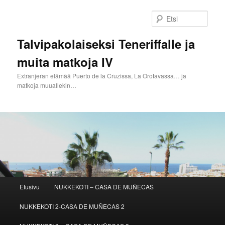
Siirry
sisältöön
Etsi
Talvipakolaiseksi Teneriffalle ja
muita matkoja IV
Extranjeran elämää Puerto de la Cruzissa, La Orotavassa… ja
matkoja muuallekin…
Päävalikko
Etusivu
NUKKEKOTI – CASA DE MUÑECAS
NUKKEKOTI 2-CASA DE MUÑECAS 2