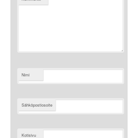
Nimi
Sähköpostiosoite
Kotisivu