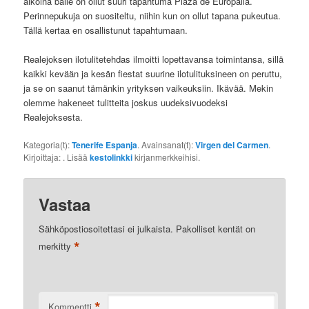
aikoina baile on ollut suuri tapahtuma Plaza de Europalla.
Perinnepukuja on suositeltu, niihin kun on ollut tapana pukeutua.
Tällä kertaa en osallistunut tapahtumaan.
Realejoksen ilotulitetehdas ilmoitti lopettavansa toimintansa, sillä
kaikki kevään ja kesän fiestat suurine ilotulituksineen on peruttu,
ja se on saanut tämänkin yrityksen vaikeuksiin. Ikävää. Mekin
olemme hakeneet tulitteita joskus uudeksivuodeksi
Realejoksesta.
Kategoria(t):
Tenerife Espanja
. Avainsanat(t):
Virgen del Carmen
.
Kirjoittaja:
. Lisää
kestolinkki
kirjanmerkkeihisi.
Vastaa
Sähköpostiosoitettasi ei julkaista.
Pakolliset kentät on
*
merkitty
*
Kommentti