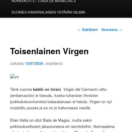
NUKKEKOTI 3 – CASA DE MUÑECAS 3
SUOMEA KANARIALAISEN YSTÄVÄN SILMIN
Artikkelien
←
Edellinen
Seuraava
→
selaus
Toisenlainen Virgen
Julkaistu
12/07/2020
, kirjoittanut
Tänä vuonna
kaikki on toisin
. Virgen del Carmenin uitto
(embarcación) ei toteudu, koska tuhansien ihmisten
joukkokokoontumista kalasatamaan ei haluta. Virgen on nyt
muotoiltu puusta ja se on jo kellumassa vesillä.
Eilen illalla on ollut Baile de Magos, mutta sekin
poikkeuksellisesti jakautuneena eri ravintoloihin. Normaaleina