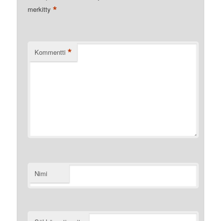
*
merkitty
*
Kommentti
Nimi