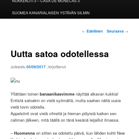
NUKKEKOTI 3 – CASA DE MUÑECAS 3
SUOMEA KANARIALAISEN YSTÄVÄN SILMIN
Artikkelien
←
Edellinen
Seuraava
→
selaus
Uutta satoa odotellessa
Julkaistu
05/09/2017
, kirjoittanut
Yllättäen toinen
banaanikasvimme
näyttää alkavan kukkia!
Entistä satoakin on vielä syömättä, mutta saahan näitä uusia
vielä tovin odotella.
Appelsiinit ovat vielä vihreitä ja hieman pölyisiä kaiken sen
caliman jälkeen, mitä täällä on tänä kesänä leijaillut ilmassa.
–
Huomenna
on sitten se odotettu päivä, kun lähden kohti New