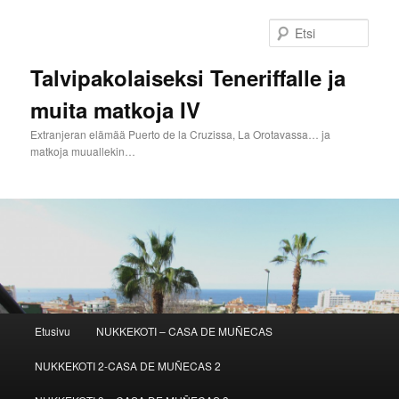
Siirry
sisältöön
Etsi
Talvipakolaiseksi Teneriffalle ja
muita matkoja IV
Extranjeran elämää Puerto de la Cruzissa, La Orotavassa… ja
matkoja muuallekin…
Päävalikko
Etusivu
NUKKEKOTI – CASA DE MUÑECAS
NUKKEKOTI 2-CASA DE MUÑECAS 2