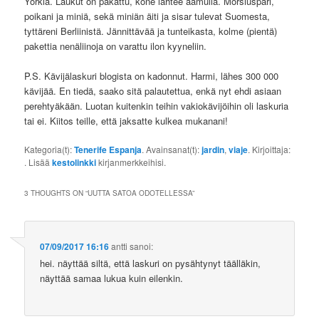
Yorkia. Laukut on pakattu, kone lähtee aamulla. Morsiuspari,
poikani ja miniä, sekä miniän äiti ja sisar tulevat Suomesta,
tyttäreni Berliinistä. Jännittävää ja tunteikasta, kolme (pientä)
pakettia nenäliinoja on varattu ilon kyyneliin.
P.S. Kävijälaskuri blogista on kadonnut. Harmi, lähes 300 000
kävijää. En tiedä, saako sitä palautettua, enkä nyt ehdi asiaan
perehtyäkään. Luotan kuitenkin teihin vakiokävijöihin oli laskuria
tai ei. Kiitos teille, että jaksatte kulkea mukanani!
Kategoria(t):
Tenerife Espanja
. Avainsanat(t):
jardin
,
viaje
. Kirjoittaja:
. Lisää
kestolinkki
kirjanmerkkeihisi.
3 THOUGHTS ON “
UUTTA SATOA ODOTELLESSA
”
07/09/2017 16:16
antti
sanoi:
hei. näyttää siltä, että laskuri on pysähtynyt täälläkin,
näyttää samaa lukua kuin eilenkin.