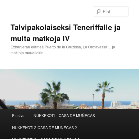
Siirry
sisältöön
Etsi
Talvipakolaiseksi Teneriffalle ja
muita matkoja IV
Extranjeran elämää Puerto de la Cruzissa, La Orotavassa… ja
matkoja muuallekin…
Päävalikko
Etusivu
NUKKEKOTI – CASA DE MUÑECAS
NUKKEKOTI 2-CASA DE MUÑECAS 2