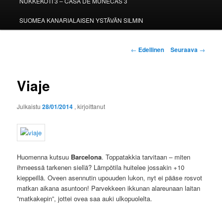
NUKKEKOTI 3 – CASA DE MUÑECAS 3
SUOMEA KANARIALAISEN YSTÄVÄN SILMIN
Artikkelien
←
Edellinen
Seuraava
→
selaus
Viaje
Julkaistu
28/01/2014
, kirjoittanut
Huomenna kutsuu
Barcelona
. Toppatakkia tarvitaan – miten
ihmeessä tarkenen siellä? Lämpötila huitelee jossakin +10
kieppeillä. Oveen asennutin upouuden lukon, nyt ei pääse rosvot
matkan aikana asuntoon! Parvekkeen ikkunan alareunaan laitan
”matkakepin”, jottei ovea saa auki ulkopuolelta.