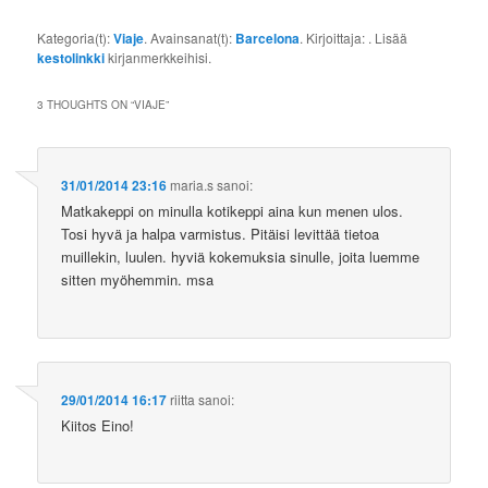
Kategoria(t):
Viaje
. Avainsanat(t):
Barcelona
. Kirjoittaja:
. Lisää
kestolinkki
kirjanmerkkeihisi.
3 THOUGHTS ON “
VIAJE
”
31/01/2014 23:16
maria.s
sanoi:
Matkakeppi on minulla kotikeppi aina kun menen ulos.
Tosi hyvä ja halpa varmistus. Pitäisi levittää tietoa
muillekin, luulen. hyviä kokemuksia sinulle, joita luemme
sitten myöhemmin. msa
29/01/2014 16:17
riitta
sanoi:
Kiitos Eino!