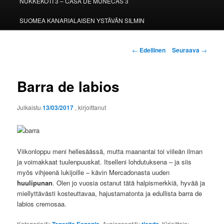
NUKKEKOTI 3 – CASA DE MUÑECAS 3
SUOMEA KANARIALAISEN YSTÄVÄN SILMIN
Artikkelien
←
Edellinen
Seuraava
→
selaus
Barra de labios
Julkaistu
13/03/2017
, kirjoittanut
Viikonloppu meni hellesäässä, mutta maanantai toi viileän ilman
ja voimakkaat tuulenpuuskat. Itselleni lohdutuksena – ja siis
myös vihjeenä lukijoille – kävin Mercadonasta uuden
huulipunan
. Olen jo vuosia ostanut tätä halpismerkkiä, hyvää ja
miellyttävästi kosteuttavaa, hajustamatonta ja edullista barra de
labios cremosaa.
Kategoria(t):
. Avainsanat(t):
. Kirjoittaja:
.