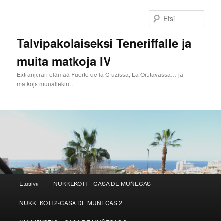
Siirry
sisältöön
Etsi
Talvipakolaiseksi Teneriffalle ja
muita matkoja IV
Extranjeran elämää Puerto de la Cruzissa, La Orotavassa… ja
matkoja muuallekin…
Päävalikko
Etusivu
NUKKEKOTI – CASA DE MUÑECAS
NUKKEKOTI 2-CASA DE MUÑECAS 2