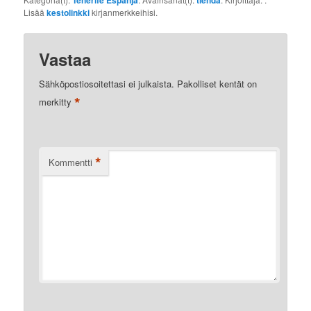
Tenerife Espanja
tienda
Lisää
kestolinkki
kirjanmerkkeihisi.
Vastaa
Sähköpostiosoitettasi ei julkaista.
Pakolliset kentät on
*
merkitty
*
Kommentti