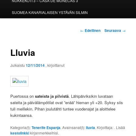
NUKKEKOTI 3 – CASA DE MUÑECAS 3
SUOMEA KANARIALAISEN YSTÄVÄN SILMIN
Artikkelien
←
Edellinen
Seuraava
→
selaus
Lluvia
Julkaistu
12/11/2014
, kirjoittanut
Puertossa on
sateista ja pilvistä
. Lähipäiviksikin luvataan
sateita ja päivälämpötilat ovat ”enää” hieman yli +20. Syksy siis
tuli meillekin. Pihan joulutähti tuntee vuodenajat ja aloittelee
kukintaansa.
Kategoria(t):
Tenerife Espanja
. Avainsanat(t):
lluvia
. Kirjoittaja:
. Lisää
kestolinkki
kirjanmerkkeihisi.