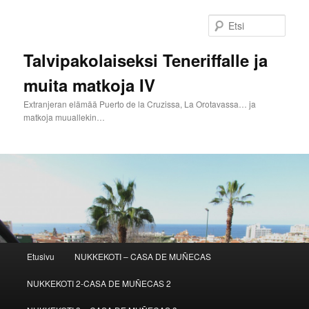
Siirry
sisältöön
Etsi
Talvipakolaiseksi Teneriffalle ja
muita matkoja IV
Extranjeran elämää Puerto de la Cruzissa, La Orotavassa… ja
matkoja muuallekin…
Päävalikko
Etusivu
NUKKEKOTI – CASA DE MUÑECAS
NUKKEKOTI 2-CASA DE MUÑECAS 2