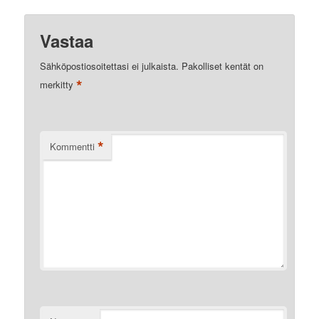
Vastaa
Sähköpostiosoitettasi ei julkaista.
Pakolliset kentät on
*
merkitty
*
Kommentti