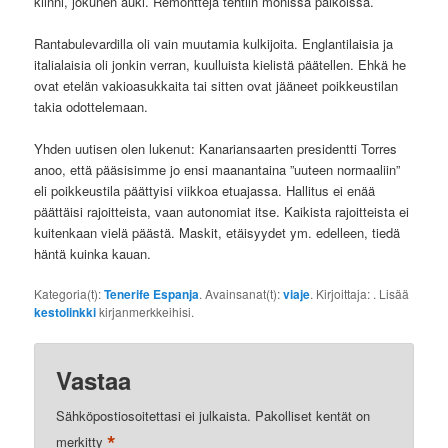
kiinni, jokunen auki. Remontteja tehtiin monissa paikoissa.
Rantabulevardilla oli vain muutamia kulkijoita. Englantilaisia ja
italialaisia oli jonkin verran, kuulluista kielistä päätellen. Ehkä he
ovat etelän vakioasukkaita tai sitten ovat jääneet poikkeustilan
takia odottelemaan.
Yhden uutisen olen lukenut: Kanariansaarten presidentti Torres
anoo, että pääsisimme jo ensi maanantaina ”uuteen normaaliin”
eli poikkeustila päättyisi viikkoa etuajassa. Hallitus ei enää
päättäisi rajoitteista, vaan autonomiat itse. Kaikista rajoitteista ei
kuitenkaan vielä päästä. Maskit, etäisyydet ym. edelleen, tiedä
häntä kuinka kauan.
Kategoria(t):
Tenerife Espanja
. Avainsanat(t):
viaje
. Kirjoittaja:
. Lisää
kestolinkki
kirjanmerkkeihisi.
Vastaa
Sähköpostiosoitettasi ei julkaista.
Pakolliset kentät on
*
merkitty