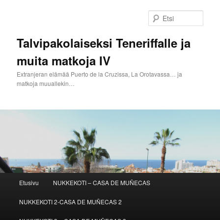
Siirry
sisältöön
Etsi
Talvipakolaiseksi Teneriffalle ja
muita matkoja IV
Extranjeran elämää Puerto de la Cruzissa, La Orotavassa… ja
matkoja muuallekin…
Päävalikko
Etusivu
NUKKEKOTI – CASA DE MUÑECAS
NUKKEKOTI 2-CASA DE MUÑECAS 2