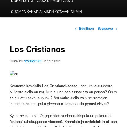
NUKKEKOTI 3 – CASA DE MUÑECAS 3
SUOMEA KANARIALAISEN YSTÄVÄN SILMIN
Artikkelien
←
Edellinen
Seuraava
→
selaus
Los Cristianos
Julkaistu
12/06/2020
, kirjoittanut
Kävimme kävelyllä
Los Cristianoksessa
, ihan uteliaisuudesta:
Millaista siellä on nyt, kun suurin osa turisteista on poissa? Onko
se suljettu aavekaupunki? Asuvatko siellä vain ne ”rantojen
miehet ja naiset” jotka yleensä niillä seuduilla pyöriskelevät?
Kyllä, heitäkin oli. Oli jopa yksi vuohenturkkipukuun pukeutunut
”patsas” rahakupponen vieressä. Baareista ja ravintoloista oli osa