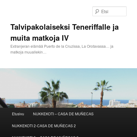
Siirry
sisältöön
Etsi
Talvipakolaiseksi Teneriffalle ja
muita matkoja IV
Extranjeran elämää Puerto de la Cruzissa, La Orotavassa… ja
matkoja muuallekin…
Päävalikko
Etusivu
NUKKEKOTI – CASA DE MUÑECAS
NUKKEKOTI 2-CASA DE MUÑECAS 2