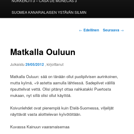
NUKKEKOTI 3 – CASA DE MUÑECAS 3
SUOMEA KANARIALAISEN YSTÄVÄN SILMIN
Artikkelien
←
Edellinen
Seuraava
→
selaus
Matkalla Ouluun
Julkaistu
29/05/2012
, kirjoittanut
Matkalla Ouluun: sää on tänään ollut puolipilvisen aurinkoinen,
mutta kylmä, +9 astetta aamulla lähtiessä. Sadepilvet välillä
ripsuttelivat vettä. Olisi pitänyt ottaa nahkatakki Puertosta
mukaan, nyt sillä olisi ollut käyttöä.
Koivunlehdet ovat pienempiä kuin Etelä-Suomessa, viljelijät
näyttävät vasta aloittelevan kylvötöitään.
Kuvassa Kainuun vaaramaisemaa