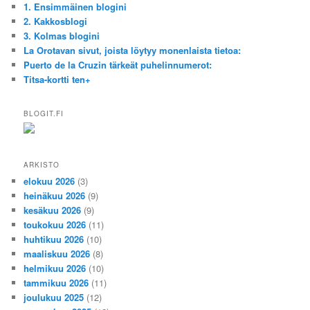
1. Ensimmäinen blogini
2. Kakkosblogi
3. Kolmas blogini
La Orotavan sivut, joista löytyy monenlaista tietoa:
Puerto de la Cruzin tärkeät puhelinnumerot:
Titsa-kortti ten+
BLOGIT.FI
ARKISTO
elokuu 2026
(3)
heinäkuu 2026
(9)
kesäkuu 2026
(9)
toukokuu 2026
(11)
huhtikuu 2026
(10)
maaliskuu 2026
(8)
helmikuu 2026
(10)
tammikuu 2026
(11)
joulukuu 2025
(12)