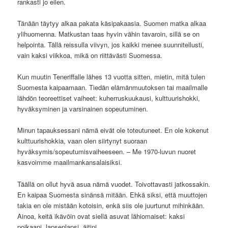
rankasti jo eilen.
Tänään täytyy alkaa pakata käsipakaasia. Suomen matka alkaa
ylihuomenna. Matkustan taas hyvin vähin tavaroin, sillä se on
helpointa. Tällä reissulla viivyn, jos kaikki menee suunnitellusti,
vain kaksi viikkoa, mikä on riittävästi Suomessa.
Kun muutin Teneriffalle lähes 13 vuotta sitten, mietin, mitä tulen
Suomesta kaipaamaan. Tiedän elämänmuutoksen tai maailmalle
lähdön teoreettiset vaiheet: kuherruskuukausi, kulttuurishokki,
hyväksyminen ja varsinainen sopeutuminen.
Minun tapauksessani nämä eivät ole toteutuneet. En ole kokenut
kulttuurishokkia, vaan olen siirtynyt suoraan
hyväksymis/sopeutumisvaiheeseen. – Me 1970-luvun nuoret
kasvoimme maailmankansalaisiksi.
Täällä on ollut hyvä asua nämä vuodet. Toivottavasti jatkossakin.
En kaipaa Suomesta sinänsä mitään. Ehkä siksi, että muuttojen
takia en ole mistään kotoisin, enkä siis ole juurtunut mihinkään.
Ainoa, keitä ikävöin ovat siellä asuvat lähiomaiset: kaksi
poikaani, lapsenlapsi, äitini.