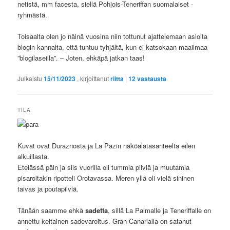
netistä, mm facesta, siellä Pohjois-Teneriffan suomalaiset -
ryhmästä.
Toisaalta olen jo näinä vuosina niin tottunut ajattelemaan asioita
blogin kannalta, että tuntuu tyhjältä, kun ei katsokaan maailmaa
”blogilaseilla”. – Joten, ehkäpä jatkan taas!
Julkaistu
15/11/2023
, kirjoittanut
riitta
|
12
vastausta
TILA
Kuvat ovat Duraznosta ja La Pazin näköalatasanteelta eilen
alkuillasta.
Etelässä päin ja siis vuorilla oli tummia pilviä ja muutamia
pisaroitakin ripotteli Orotavassa. Meren yllä oli vielä sininen
taivas ja poutapilviä.
Tänään saamme ehkä
sadetta
, sillä La Palmalle ja Teneriffalle on
annettu keltainen sadevaroitus. Gran Canarialla on satanut