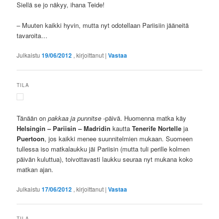
Siellä se jo näkyy, ihana Teide!
– Muuten kaikki hyvin, mutta nyt odotellaan Pariisiin jääneitä
tavaroita…
Julkaistu
19/06/2012
, kirjoittanut
|
Vastaa
TILA
Tänään on
pakkaa ja punnitse
-päivä. Huomenna matka käy
Helsingin – Pariisin – Madridin
kautta
Tenerife Nortelle
ja
Puertoon
, jos kaikki menee suunnitelmien mukaan. Suomeen
tullessa iso matkalaukku jäi Pariisin (mutta tuli perille kolmen
päivän kuluttua), toivottavasti laukku seuraa nyt mukana koko
matkan ajan.
Julkaistu
17/06/2012
, kirjoittanut
|
Vastaa
TILA