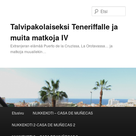
Siirry
Siirry
sisältöön
toissijaiseen
Etsi
sisältöön
Talvipakolaiseksi Teneriffalle ja
muita matkoja IV
Extranjeran elämää Puerto de la Cruzissa, La Orotavassa… ja
matkoja muuallekin…
Päävalikko
Etusivu
NUKKEKOTI – CASA DE MUÑECAS
NUKKEKOTI 2-CASA DE MUÑECAS 2