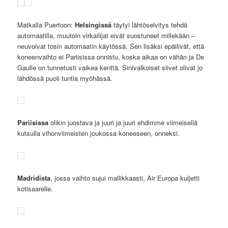
Matkalla Puertoon:
Helsingissä
täytyi lähtöselvitys tehdä
automaatilla, muutoin virkailijat eivät suostuneet millekään –
neuvoivat tosin automaatin käytössä. Sen lisäksi epäilivät, että
koneenvaihto ei Pariisissa onnistu, koska aikaa on vähän ja De
Gaulle on tunnetusti vaikea kenttä. Sinivalkoiset siivet olivat jo
lähdössä puoli tuntia myöhässä.
Pariisissa
olikin juostava ja juuri ja juuri ehdimme viimeisellä
kutsulla vihonviimeisten joukossa koneeseen, onneksi.
Madridista
, jossa vaihto sujui mallikkaasti, Air Europa kuljetti
kotisaarelle.