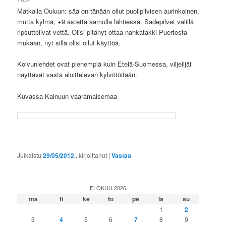
Matkalla Ouluun: sää on tänään ollut puolipilvisen aurinkoinen,
mutta kylmä, +9 astetta aamulla lähtiessä. Sadepilvet välillä
ripsuttelivat vettä. Olisi pitänyt ottaa nahkatakki Puertosta
mukaan, nyt sillä olisi ollut käyttöä.
Koivunlehdet ovat pienempiä kuin Etelä-Suomessa, viljelijät
näyttävät vasta aloittelevan kylvötöitään.
Kuvassa Kainuun vaaramaisemaa
Julkaistu
29/05/2012
, kirjoittanut
|
Vastaa
ELOKUU 2026
ma
ti
ke
to
pe
la
su
1
2
3
4
5
6
7
8
9