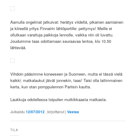
Aamulla ongelmat jatkuivat: herätys viideltä, pikainen aamiainen
ja kiireellä yritys Finnairin lähtöportille: pettymys! Meille ei
ollutkaan varattuja paikkoja lennolle, vaikka niin oli luvattu.
Jouduimme taas odottamaan seuraavaa lentoa, klo 10.50
lähtevää.
Vihdoin pääsimme koneeseen ja Suomeen, mutta ei tässä vielä
kaikki: matkalaukut jäivät jonnekin, taas! Taisi olla laitimmainen
kerta, kun otan pomppulennon Pariisin kautta.
Laukkuja odotellessa toipuilen mutkikkaasta matkasta.
Julkaistu
12/07/2012
, kirjoittanut
|
Vastaa
TILA