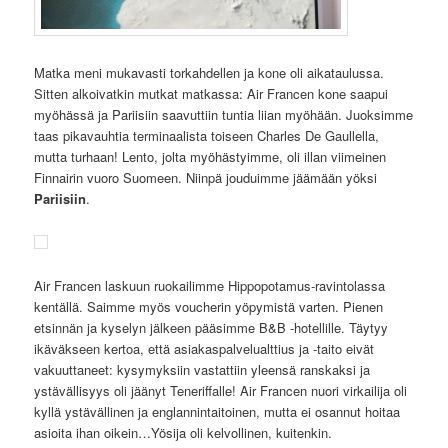
Matka meni mukavasti torkahdellen ja kone oli aikataulussa.
Sitten alkoivatkin mutkat matkassa: Air Francen kone saapui
myöhässä ja Pariisiin saavuttiin tuntia liian myöhään. Juoksimme
taas pikavauhtia terminaalista toiseen Charles De Gaullella,
mutta turhaan! Lento, jolta myöhästyimme, oli illan viimeinen
Finnairin vuoro Suomeen. Niinpä jouduimme jäämään yöksi
Pariisiin
.
Air Francen laskuun ruokailimme Hippopotamus-ravintolassa
kentällä. Saimme myös voucherin yöpymistä varten. Pienen
etsinnän ja kyselyn jälkeen pääsimme B&B -hotellille. Täytyy
ikäväkseen kertoa, että asiakaspalvelualttius ja -taito eivät
vakuuttaneet: kysymyksiin vastattiin yleensä ranskaksi ja
ystävällisyys oli jäänyt Teneriffalle! Air Francen nuori virkailija oli
kyllä ystävällinen ja englannintaitoinen, mutta ei osannut hoitaa
asioita ihan oikein…Yösija oli kelvollinen, kuitenkin.