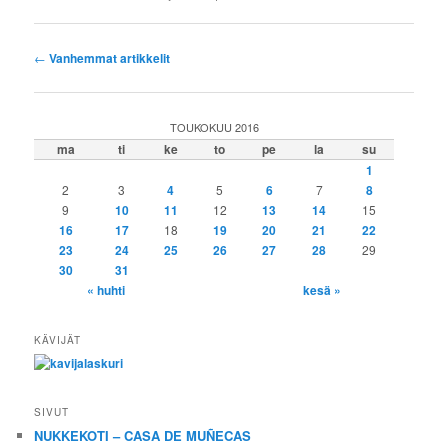
Artikkelien
←
Vanhemmat artikkelit
selaus
TOUKOKUU 2016
ma
ti
ke
to
pe
la
su
1
2
3
4
5
6
7
8
9
10
11
12
13
14
15
16
17
18
19
20
21
22
23
24
25
26
27
28
29
30
31
« huhti
kesä »
KÄVIJÄT
SIVUT
NUKKEKOTI – CASA DE MUÑECAS