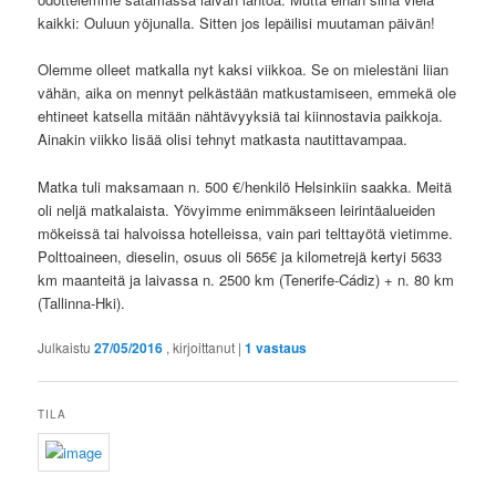
kaikki: Ouluun yöjunalla. Sitten jos lepäilisi muutaman päivän!
Olemme olleet matkalla nyt kaksi viikkoa. Se on mielestäni liian
vähän, aika on mennyt pelkästään matkustamiseen, emmekä ole
ehtineet katsella mitään nähtävyyksiä tai kiinnostavia paikkoja.
Ainakin viikko lisää olisi tehnyt matkasta nautittavampaa.
Matka tuli maksamaan n. 500 €/henkilö Helsinkiin saakka. Meitä
oli neljä matkalaista. Yövyimme enimmäkseen leirintäalueiden
mökeissä tai halvoissa hotelleissa, vain pari telttayötä vietimme.
Polttoaineen, dieselin, osuus oli 565€ ja kilometrejä kertyi 5633
km maanteitä ja laivassa n. 2500 km (Tenerife-Cádiz) + n. 80 km
(Tallinna-Hki).
Julkaistu
27/05/2016
, kirjoittanut
|
1
vastaus
TILA