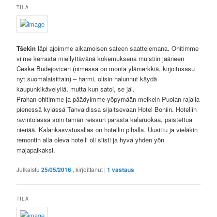
TILA
Tšekin
läpi ajoimme aikamoisen sateen saattelemana. Ohitimme
viime kerrasta miellyttävänä kokemuksena muistiin jääneen
Ceske Budejovicen (nimessä on monta ylämerkkiä, kirjoitusasu
nyt suomalaisittain) – harmi, olisin halunnut käydä
kaupunkikävelyllä, mutta kun satoi, se jäi.
Prahan ohitimme ja päädyimme yöpymään melkein Puolan rajalla
pienessä kylässä Tanvaldissa sijaitsevaan Hotel Boniin. Hotellin
ravintolassa söin tämän reissun parasta kalaruokaa, paistettua
nieriää. Kalankasvatusallas on hotellin pihalla. Uusittu ja vieläkin
remontin alla oleva hotelli oli siisti ja hyvä yhden yön
majapaikaksi.
Julkaistu
25/05/2016
, kirjoittanut
|
1
vastaus
TILA