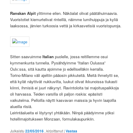
Ranskan Alpit
ylitimme eilen. Näköalat olivat päätähuimaavia.
Vuoristotiet kiemurtelivat rinteillä, näimme lumihuippuja ja kyliä
laaksossa, järvien turkoosia vettä ja kirkasvetisiä vuoristopuroja.
Sitten saavuimme
Italian
puolelle, jossa reitillemme osui
kymmenkunta tunnelia. Pysähdyimme ”Italian Oulussa”
Oulx:ssa, sitä kautta ajoimme jo edelliselläkin kerralla.
Torino-Milano väli ajeltiin pääosin pikkuteitä. Meitä ihmetytti se,
että kylät näyttivät nukkuvilta, luukut olivat ikkunoissa tiukasti
kiinni, ihmisiä ei juuri näkynyt. Ravintoloita tai majoituspaikkoja
oli harvassa. Teiden varsilla oli paljon roskia: epäsiisti
vaikutelma. Pelloilla näytti kasvavan maissia ja hyvin laajoilla
alueilla riisiä.
Leirintäalueita ei löytynyt yhtäkään. Niinpä päädyimme yöksi
hotellimajoitukseen Monzaan, formulakaupunkiin.
Julkaistu
22/05/2016
, kirjoittanut
|
Vastaa