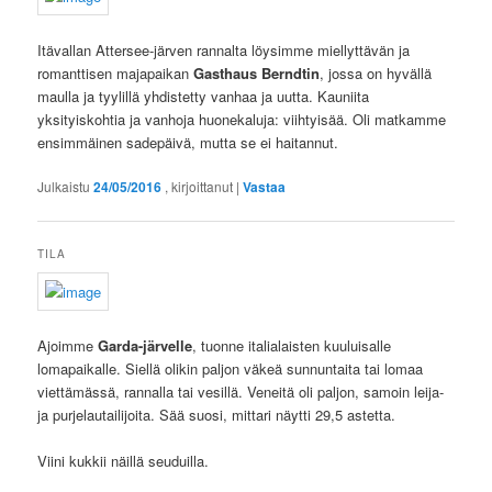
Itävallan Attersee-järven rannalta löysimme miellyttävän ja
romanttisen majapaikan
Gasthaus Berndtin
, jossa on hyvällä
maulla ja tyylillä yhdistetty vanhaa ja uutta. Kauniita
yksityiskohtia ja vanhoja huonekaluja: viihtyisää. Oli matkamme
ensimmäinen sadepäivä, mutta se ei haitannut.
Julkaistu
24/05/2016
, kirjoittanut
|
Vastaa
TILA
Ajoimme
Garda-järvelle
, tuonne italialaisten kuuluisalle
lomapaikalle. Siellä olikin paljon väkeä sunnuntaita tai lomaa
viettämässä, rannalla tai vesillä. Veneitä oli paljon, samoin leija-
ja purjelautailijoita. Sää suosi, mittari näytti 29,5 astetta.
Viini kukkii näillä seuduilla.