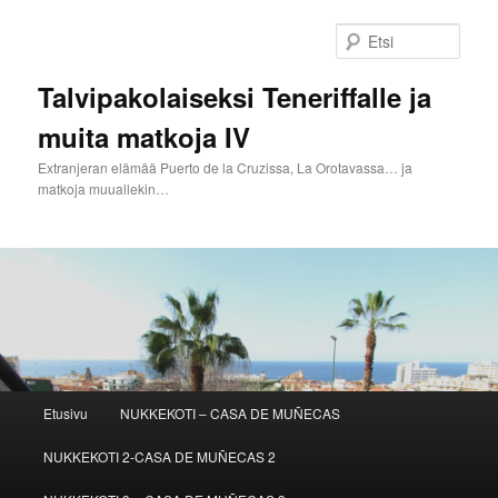
Siirry
Siirry
sisältöön
toissijaiseen
Etsi
sisältöön
Talvipakolaiseksi Teneriffalle ja
muita matkoja IV
Extranjeran elämää Puerto de la Cruzissa, La Orotavassa… ja
matkoja muuallekin…
Päävalikko
Etusivu
NUKKEKOTI – CASA DE MUÑECAS
NUKKEKOTI 2-CASA DE MUÑECAS 2