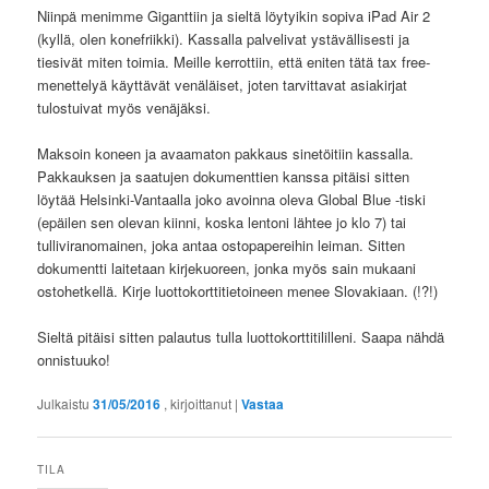
Niinpä menimme Giganttiin ja sieltä löytyikin sopiva iPad Air 2
(kyllä, olen konefriikki). Kassalla palvelivat ystävällisesti ja
tiesivät miten toimia. Meille kerrottiin, että eniten tätä tax free-
menettelyä käyttävät venäläiset, joten tarvittavat asiakirjat
tulostuivat myös venäjäksi.
Maksoin koneen ja avaamaton pakkaus sinetöitiin kassalla.
Pakkauksen ja saatujen dokumenttien kanssa pitäisi sitten
löytää Helsinki-Vantaalla joko avoinna oleva Global Blue -tiski
(epäilen sen olevan kiinni, koska lentoni lähtee jo klo 7) tai
tulliviranomainen, joka antaa ostopapereihin leiman. Sitten
dokumentti laitetaan kirjekuoreen, jonka myös sain mukaani
ostohetkellä. Kirje luottokorttitietoineen menee Slovakiaan. (!?!)
Sieltä pitäisi sitten palautus tulla luottokorttitililleni. Saapa nähdä
onnistuuko!
Julkaistu
31/05/2016
, kirjoittanut
|
Vastaa
TILA