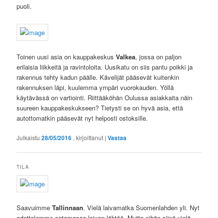
puoli.
Toinen uusi asia on kauppakeskus
Valkea
, jossa on paljon
erilaisia liikkeitä ja ravintoloita. Uusikatu on siis pantu poikki ja
rakennus tehty kadun päälle. Kävelijät pääsevät kuitenkin
rakennuksen läpi, kuulemma ympäri vuorokauden. Yöllä
käytävässä on vartiointi. Riittääköhän Oulussa asiakkaita näin
suureen kauppakeskukseen? Tietysti se on hyvä asia, että
autottomatkin pääsevät nyt helposti ostoksille.
Julkaistu
28/05/2016
, kirjoittanut
|
Vastaa
TILA
Saavuimme
Tallinnaan
. Vielä laivamatka Suomenlahden yli. Nyt
odottelemme satamassa laivan lähtöä. Mutta eihän siinä vielä