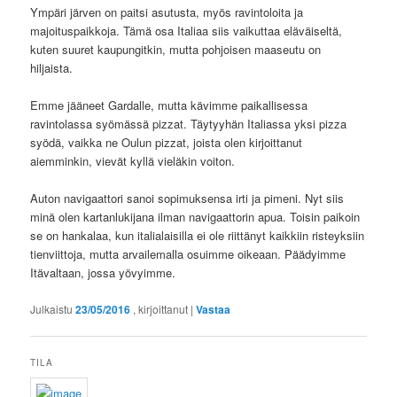
Ympäri järven on paitsi asutusta, myös ravintoloita ja
majoituspaikkoja. Tämä osa Italiaa siis vaikuttaa eläväiseltä,
kuten suuret kaupungitkin, mutta pohjoisen maaseutu on
hiljaista.
Emme jääneet Gardalle, mutta kävimme paikallisessa
ravintolassa syömässä pizzat. Täytyyhän Italiassa yksi pizza
syödä, vaikka ne Oulun pizzat, joista olen kirjoittanut
aiemminkin, vievät kyllä vieläkin voiton.
Auton navigaattori sanoi sopimuksensa irti ja pimeni. Nyt siis
minä olen kartanlukijana ilman navigaattorin apua. Toisin paikoin
se on hankalaa, kun italialaisilla ei ole riittänyt kaikkiin risteyksiin
tienviittoja, mutta arvailemalla osuimme oikeaan. Päädyimme
Itävaltaan, jossa yövyimme.
Julkaistu
23/05/2016
, kirjoittanut
|
Vastaa
TILA