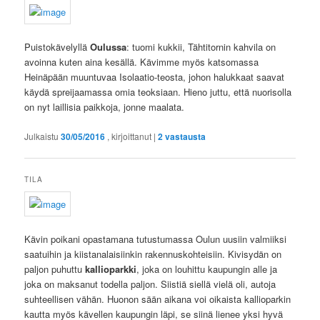
Puistokävelyllä
Oulussa
: tuomi kukkii, Tähtitornin kahvila on
avoinna kuten aina kesällä. Kävimme myös katsomassa
Heinäpään muuntuvaa Isolaatio-teosta, johon halukkaat saavat
käydä spreijaamassa omia teoksiaan. Hieno juttu, että nuorisolla
on nyt laillisia paikkoja, jonne maalata.
Julkaistu
30/05/2016
, kirjoittanut
|
2
vastausta
TILA
Kävin poikani opastamana tutustumassa Oulun uusiin valmiiksi
saatuihin ja kiistanalaisiinkin rakennuskohteisiin. Kivisydän on
paljon puhuttu
kallioparkki
, joka on louhittu kaupungin alle ja
joka on maksanut todella paljon. Siistiä siellä vielä oli, autoja
suhteellisen vähän. Huonon sään aikana voi oikaista kallioparkin
kautta myös kävellen kaupungin läpi, se siinä lienee yksi hyvä