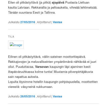
Eilen oli pitkästyttävä (ja pitkä)
ajopäivä
Puolasta Liettuan
kautta Latviaan. Rekkarallia ja peltoaukeita, vihreää lehtimetsää.
Tänään suuntana Eesti ja Tallinna.
Julkaistu
27/05/2016
, kirjoittanut
|
Vastaa
TILA
Eilinen oli pitkästyttävä, väliin sateinen moottoritiepäivä.
Rekkajonojen ja meluvalliseinien ympäröimänä nähtävää ei juuri
ollut. Puuduttavaa.
Varsovan
kaupungin läpi ajaminen kesti
iltapäiväruuhkassa kolme tuntia! Muutamia pilvenpiirtäjäkuvia
sain napattua autosta.
Lopulta löysimme hotellin kaupungin pohjoispuolella, moottoritien
vierestä: väsyneinä nukkumaan.
Julkaistu
26/05/2016
, kirjoittanut
|
Vastaa