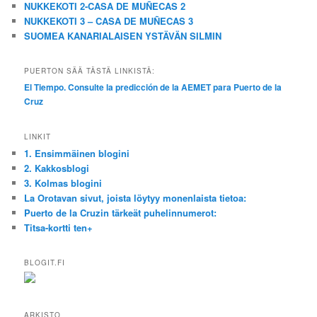
NUKKEKOTI 2-CASA DE MUÑECAS 2
NUKKEKOTI 3 – CASA DE MUÑECAS 3
SUOMEA KANARIALAISEN YSTÄVÄN SILMIN
PUERTON SÄÄ TÄSTÄ LINKISTÄ:
El Tiempo. Consulte la predicción de la AEMET para Puerto de la
Cruz
LINKIT
1. Ensimmäinen blogini
2. Kakkosblogi
3. Kolmas blogini
La Orotavan sivut, joista löytyy monenlaista tietoa:
Puerto de la Cruzin tärkeät puhelinnumerot:
Titsa-kortti ten+
BLOGIT.FI
ARKISTO