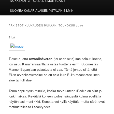
NUKKEKOTI 3 – CASA DE MUÑECAS 3
SUOMEA KANARIALAISEN YSTÄVÄN SILMIN
ARKISTOT KUUKAUDEN MUKAAN:
TOUKOKUU 2016
TILA
Tiesitkö, että
arvonlisäveron
(tai osan siitä) saa palautuksena,
jos asuu Kanariansaarilla ja ostaa tuotteita esim. Suomesta?
Manner-Espanjaan palautusta ei saa. Tämä johtuu siitä, että
EU:n arvonlisäveroalue on eri asia kuin EU:n maantieteellinen
alue tai tullialue.
Tämä sopii hyvin minulle, koska tarve uuteen iPadiin on ollut jo
jonkin aikaa. Keväällä koneeni putosi sängystä kulma edellä ja
näytön lasi meni rikki. Konetta voi kyllä käyttää, mutta säröt ovat
matkustellessa lisääntyneet.