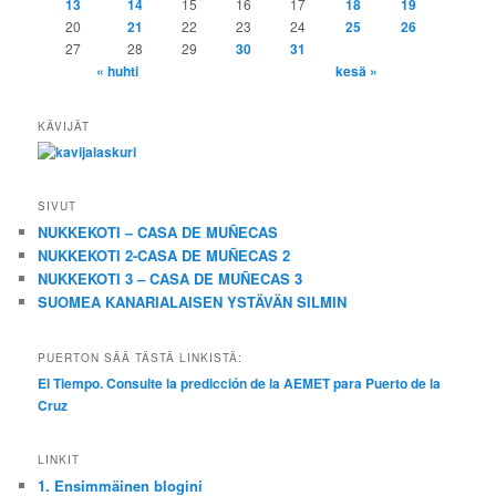
13
14
15
16
17
18
19
20
21
22
23
24
25
26
27
28
29
30
31
« huhti
kesä »
KÄVIJÄT
SIVUT
NUKKEKOTI – CASA DE MUÑECAS
NUKKEKOTI 2-CASA DE MUÑECAS 2
NUKKEKOTI 3 – CASA DE MUÑECAS 3
SUOMEA KANARIALAISEN YSTÄVÄN SILMIN
PUERTON SÄÄ TÄSTÄ LINKISTÄ:
El Tiempo. Consulte la predicción de la AEMET para Puerto de la
Cruz
LINKIT
1. Ensimmäinen blogini