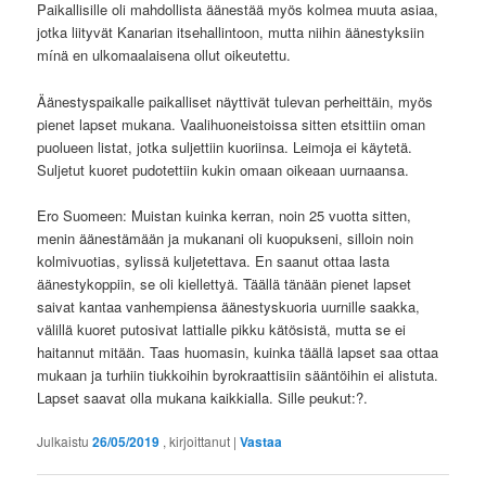
Paikallisille oli mahdollista äänestää myös kolmea muuta asiaa,
jotka liityvät Kanarian itsehallintoon, mutta niihin äänestyksiin
mínä en ulkomaalaisena ollut oikeutettu.
Äänestyspaikalle paikalliset näyttivät tulevan perheittäin, myös
pienet lapset mukana. Vaalihuoneistoissa sitten etsittiin oman
puolueen listat, jotka suljettiin kuoriinsa. Leimoja ei käytetä.
Suljetut kuoret pudotettiin kukin omaan oikeaan uurnaansa.
Ero Suomeen: Muistan kuinka kerran, noin 25 vuotta sitten,
menin äänestämään ja mukanani oli kuopukseni, silloin noin
kolmivuotias, sylissä kuljetettava. En saanut ottaa lasta
äänestykoppiin, se oli kiellettyä. Täällä tänään pienet lapset
saivat kantaa vanhempiensa äänestyskuoria uurnille saakka,
välillä kuoret putosivat lattialle pikku kätösistä, mutta se ei
haitannut mitään. Taas huomasin, kuinka täällä lapset saa ottaa
mukaan ja turhiin tiukkoihin byrokraattisiin sääntöihin ei alistuta.
Lapset saavat olla mukana kaikkialla. Sille peukut:?.
Julkaistu
26/05/2019
, kirjoittanut
|
Vastaa