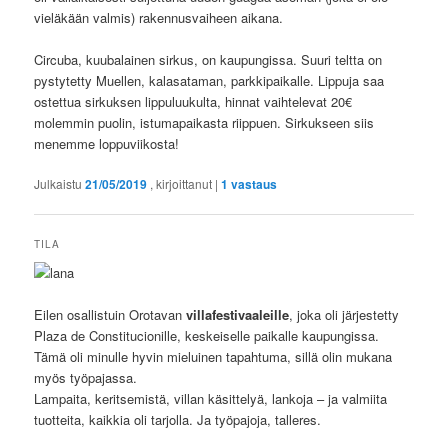
vieläkään valmis) rakennusvaiheen aikana.
Circuba, kuubalainen sirkus, on kaupungissa. Suuri teltta on
pystytetty Muellen, kalasataman, parkkipaikalle. Lippuja saa
ostettua sirkuksen lippuluukulta, hinnat vaihtelevat 20€
molemmin puolin, istumapaikasta riippuen. Sirkukseen siis
menemme loppuviikosta!
Julkaistu
21/05/2019
, kirjoittanut
|
1
vastaus
TILA
Eilen osallistuin Orotavan
villafestivaaleille
, joka oli järjestetty
Plaza de Constitucionille, keskeiselle paikalle kaupungissa.
Tämä oli minulle hyvin mieluinen tapahtuma, sillä olin mukana
myös työpajassa.
Lampaita, keritsemistä, villan käsittelyä, lankoja – ja valmiita
tuotteita, kaikkia oli tarjolla. Ja työpajoja, talleres.