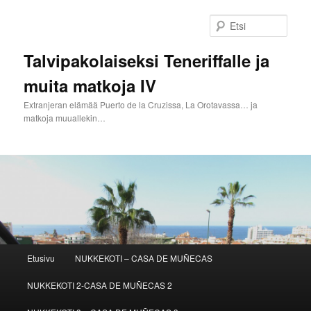
Siirry
Siirry
sisältöön
toissijaiseen
Etsi
sisältöön
Talvipakolaiseksi Teneriffalle ja
muita matkoja IV
Extranjeran elämää Puerto de la Cruzissa, La Orotavassa… ja
matkoja muuallekin…
Päävalikko
Etusivu
NUKKEKOTI – CASA DE MUÑECAS
NUKKEKOTI 2-CASA DE MUÑECAS 2