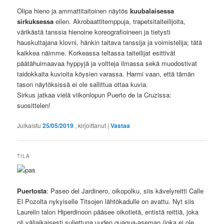
Olipa hieno ja ammattitaitoinen näytös
kuubalaisessa
sirkuksessa
eilen. Akrobaattitemppuja, trapetsitaiteilijoita,
värikästä tanssia hienoine koreografioineen ja tietysti
hauskuttajana klovni, hänkin taitava tanssija ja voimistelija; tätä
kaikkea näimme. Korkeassa teltassa taiteilijat esittivät
päätähuimaavaa hyppyjä ja voltteja ilmassa sekä muodostivat
taidokkaita kuvioita köysien varassa. Harmi vaan, että tämän
tason näytöksissä ei ole sallittua ottaa kuvia.
Sirkus jatkaa vielä viikonlopun Puerto de la Cruzissa:
suosittelen!
Julkaistu
25/05/2019
, kirjoittanut
|
Vastaa
TILA
Puertosta
: Paseo del Jardinero, oikopolku, siis kävelyreitti Calle
El Pozolta nykyiselle Titsojen lähtökadulle on avattu. Nyt siis
Laurelin talon Hiperdinoon pääsee oikotietä, entistä reittiä, joka
oli väliaikaisesti suljettuna uuden guagua-aseman (joka ei ole