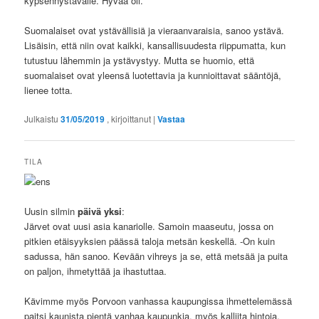
kypsennystavalle. Hyvää oli.
Suomalaiset ovat ystävällisiä ja vieraanvaraisia, sanoo ystävä.
Lisäisin, että niin ovat kaikki, kansallisuudesta riippumatta, kun
tutustuu lähemmin ja ystävystyy. Mutta se huomio, että
suomalaiset ovat yleensä luotettavia ja kunnioittavat sääntöjä,
lienee totta.
Julkaistu
31/05/2019
, kirjoittanut
|
Vastaa
TILA
Uusin silmin
päivä yksi
:
Järvet ovat uusi asia kanariolle. Samoin maaseutu, jossa on
pitkien etäisyyksien päässä taloja metsän keskellä. -On kuin
sadussa, hän sanoo. Kevään vihreys ja se, että metsää ja puita
on paljon, ihmetyttää ja ihastuttaa.
Kävimme myös Porvoon vanhassa kaupungissa ihmettelemässä
paitsi kaunista pientä vanhaa kaupunkia, myös kalliita hintoja.