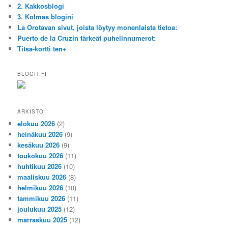
2. Kakkosblogi
3. Kolmas blogini
La Orotavan sivut, joista löytyy monenlaista tietoa:
Puerto de la Cruzin tärkeät puhelinnumerot:
Titsa-kortti ten+
BLOGIT.FI
ARKISTO
elokuu 2026
(2)
heinäkuu 2026
(9)
kesäkuu 2026
(9)
toukokuu 2026
(11)
huhtikuu 2026
(10)
maaliskuu 2026
(8)
helmikuu 2026
(10)
tammikuu 2026
(11)
joulukuu 2025
(12)
marraskuu 2025
(12)