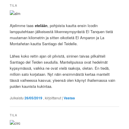
TILA
Ajelimme taas
etelään
, pohjoista kautta ensin Icodin
lampputehtaan jälkeisestä liikenneympyrästä El Tanquen tietä
muutaman kilometrin ja sitten oikotietä El Amparon ja La
Montañetan kautta Santiago del Teidelle.
Lähes koko reitin ajan oli pilvistä, sininen taivas pilkahteli
Santiago del Teiden seudulla. Mantelipuissa ovat hedelmät
kypsymässä, vaikka ne ovat vielä raakoja, oletan. En tiedä,
milloin sato korjataan. Nyt näin ensimmäistä kertaa mantelit
tässä vaiheessa kasvua; yleensä olen käynyt ihailemassa vain
puiden kaunista kukintaa.
Julkaistu
26/05/2019
, kirjoittanut
|
Vastaa
TILA