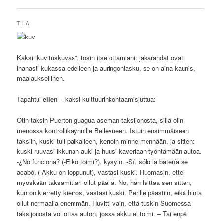
TILA
Kaksi ”kuvituskuvaa”, tosin itse ottamiani: jakarandat ovat
ihanasti kukassa edelleen ja auringonlasku, se on aina kaunis,
maalauksellinen.
Tapahtui
eilen
– kaksi kulttuurinkohtaamisjuttua:
Otin taksin Puerton guagua-aseman taksijonosta, sillä olin
menossa kontrollikäynnille Bellevueen. Istuin ensimmäiseen
taksiin, kuski tuli paikalleen, kerroin minne mennään, ja sitten:
kuski ruuvasi ikkunan auki ja huusi kaveriaan työntämään autoa.
-¿No funciona? (-Eikö toimi?), kysyin. -Sí, sólo la batería se
acabó. (-Akku on loppunut), vastasi kuski. Huomasin, ettei
myöskään taksamittari ollut päällä. No, hän laittaa sen sitten,
kun on kierretty kierros, vastasi kuski. Perille päästiin, eikä hinta
ollut normaalia enemmän. Huvitti vain, että tuskin Suomessa
taksijonosta voi ottaa auton, jossa akku ei toimi. – Tai enpä