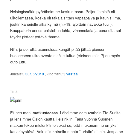
Helsingissäkin pyörähdimme keskustassa. Paljon ihmisiä oli
ulkoilemassa, koska oli täkäläisittäin vapaapäivä ja kaunis ilma,
joskin kanariolle aika kylmä (n.+18, ajoittain navakka tuuli).
Kauppatorin annos paistettua lohta, vihanneksia ja perunoita sai
täydet pisteet ystävältämme.
Niin, ja se, että asunnoissa kengät pitää jättää pieneen
huoneeseen ulko-ovesta sisälle tultua (eteiseen siis ?) on myös
outo juttu.
Julkaistu
30/05/2019
, kirjoittanut
|
Vastaa
TILA
Eilinen meni
matkustaessa
. Lähdimme aamuvarhain Tfe Surilta
ja lensimme Oslon kautta Helsinkiin. Tänä vuonna Suomen
matkan tekee mielenkiintoiseksi se, että mukanamme on yksi
kanarioystävä. Voin siis katsella maata ”turistin” silmin. Jospa se