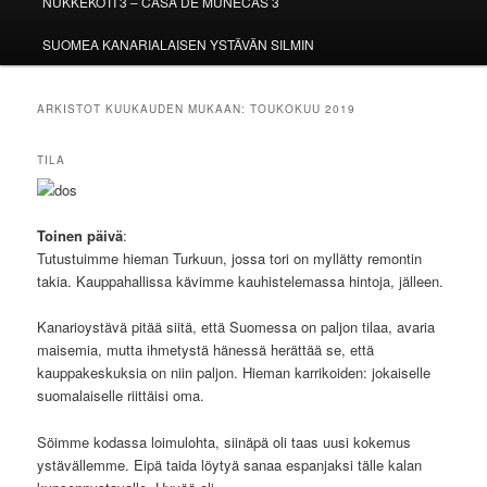
NUKKEKOTI 3 – CASA DE MUÑECAS 3
SUOMEA KANARIALAISEN YSTÄVÄN SILMIN
ARKISTOT KUUKAUDEN MUKAAN:
TOUKOKUU 2019
TILA
Toinen päivä
:
Tutustuimme hieman Turkuun, jossa tori on myllätty remontin
takia. Kauppahallissa kävimme kauhistelemassa hintoja, jälleen.
Kanarioystävä pitää siitä, että Suomessa on paljon tilaa, avaria
maisemia, mutta ihmetystä hänessä herättää se, että
kauppakeskuksia on niin paljon. Hieman karrikoiden: jokaiselle
suomalaiselle riittäisi oma.
Söimme kodassa loimulohta, siinäpä oli taas uusi kokemus
ystävällemme. Eipä taida löytyä sanaa espanjaksi tälle kalan