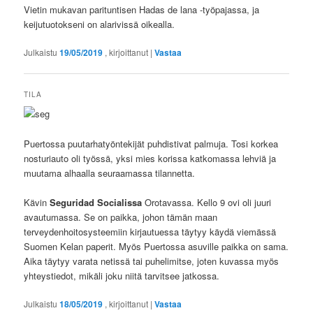
Vietin mukavan parituntisen Hadas de lana -työpajassa, ja
keijutuotokseni on alarivissä oikealla.
Julkaistu
19/05/2019
, kirjoittanut
|
Vastaa
TILA
Puertossa puutarhatyöntekijät puhdistivat palmuja. Tosi korkea
nosturiauto oli työssä, yksi mies korissa katkomassa lehviä ja
muutama alhaalla seuraamassa tilannetta.
Kävin
Seguridad
Socialissa
Orotavassa. Kello 9 ovi oli juuri
avautumassa. Se on paikka, johon tämän maan
terveydenhoitosysteemiin kirjautuessa täytyy käydä viemässä
Suomen Kelan paperit. Myös Puertossa asuville paikka on sama.
Aika täytyy varata netissä tai puhelimitse, joten kuvassa myös
yhteystiedot, mikäli joku niitä tarvitsee jatkossa.
Julkaistu
18/05/2019
, kirjoittanut
|
Vastaa