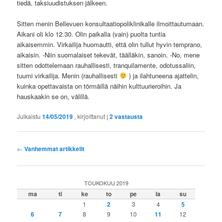
tiedä, taksiuudistuksen jälkeen.
Sitten menin Bellevuen konsultaatiopoliklinikalle ilmoittautumaan.
Aikani oli klo 12.30. Olin paikalla (vain) puolta tuntia
aikaisemmin. Virkailija huomautti, että olin tullut hyvin temprano,
aikaisin. -Niin suomalaiset tekevät, täälläkin, sanoin. -No, mene
sitten odottelemaan rauhallisesti, tranquilamente, odotussaliin,
tuumi virkailija. Menin (rauhallisesti
) ja ilahtuneena ajattelin,
kuinka opettavaista on törmäillä näihin kulttuurieroihin. Ja
hauskaakin se on, välillä.
Julkaistu
14/05/2019
, kirjoittanut
|
2
vastausta
Artikkelien
←
Vanhemmat artikkelit
selaus
TOUKOKUU 2019
ma
ti
ke
to
pe
la
su
1
2
3
4
5
6
7
8
9
10
11
12