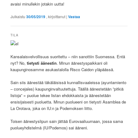
avaisi minullekin jotakin uutta!
Julkaistu
30/05/2019
, kirjoittanut
|
Vastaa
TILA
Kansalaisvelvollisuus suoritettu – niin sanottiin Suomessa. Entä
nyt? No,
tietysti äänestin
. Minun äänestyspaikkani oli
kaupunginosamme asukastalolla Risco Caidon yläpäässä.
Sain siis äänestää täkäläisissä kunnallisvaaleissa (ayuntamiento
– concejales) kaupunginvaltuutettuja. Täällä äänestetään ”pitkiä
listoja” = puolue tekee listan ehdokkaista ja äänestetään
ensisijaisesti puoluetta. Minun puolueeni on tietysti Asamblea de
La Orotava, joka on IU:n ja Podemoksen liitto.
Toisen äänestyslipun sain jättää Eurovaaliuurnaan, jossa sama
puolueyhdistelmä (IU/Podemos) sai ääneni.