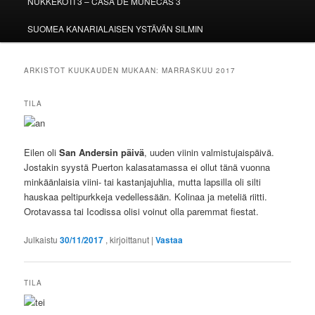
NUKKEKOTI 3 – CASA DE MUÑECAS 3
SUOMEA KANARIALAISEN YSTÄVÄN SILMIN
ARKISTOT KUUKAUDEN MUKAAN:
MARRASKUU 2017
TILA
Eilen oli
San Andersin päivä
, uuden viinin valmistujaispäivä.
Jostakin syystä Puerton kalasatamassa ei ollut tänä vuonna
minkäänlaisia viini- tai kastanjajuhlia, mutta lapsilla oli silti
hauskaa peltipurkkeja vedellessään. Kolinaa ja meteliä riitti.
Orotavassa tai Icodissa olisi voinut olla paremmat fiestat.
Julkaistu
30/11/2017
, kirjoittanut
|
Vastaa
TILA