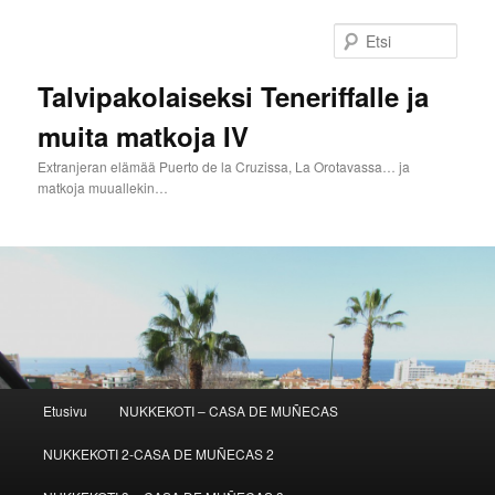
Siirry
Siirry
sisältöön
toissijaiseen
Etsi
sisältöön
Talvipakolaiseksi Teneriffalle ja
muita matkoja IV
Extranjeran elämää Puerto de la Cruzissa, La Orotavassa… ja
matkoja muuallekin…
Päävalikko
Etusivu
NUKKEKOTI – CASA DE MUÑECAS
NUKKEKOTI 2-CASA DE MUÑECAS 2