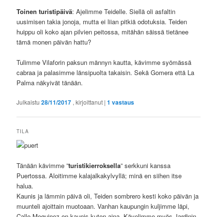
Toinen turistipäivä
: Ajelimme Teidelle. Siellä oli asfaltin
uusimisen takia jonoja, mutta ei liian pitkiä odotuksia. Teiden
huippu oli koko ajan pilvien peitossa, mitähän säissä tietänee
tämä monen päivän hattu?
Tulimme Vilaforin paksun männyn kautta, kävimme syömässä
cabraa ja palasimme länsipuolta takaisin. Sekä Gomera että La
Palma näkyivät tänään.
Julkaistu
28/11/2017
, kirjoittanut
|
1
vastaus
TILA
Tänään kävimme ”
turistikierroksella
” serkkuni kanssa
Puertossa. Aloitimme kalajalkakylvyllä; minä en siihen itse
halua.
Kaunis ja lämmin päivä oli, Teiden sombrero kesti koko päivän ja
muunteli ajoittain muotoaan. Vanhan kaupungin kuljimme läpi,
Calle Mequinez on kaunis kuten aina. Kävelimme myös Jardinin