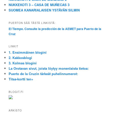
NUKKEKOTI 3 – CASA DE MUÑECAS 3
SUOMEA KANARIALAISEN YSTÄVÄN SILMIN
PUERTON SÄÄ TÄSTÄ LINKISTÄ:
El Tiempo. Consulte la predicción de la AEMET para Puerto de la
Cruz
LINKIT
1. Ensimmäinen blogini
2. Kakkosblogi
3. Kolmas blogini
La Orotavan sivut, joista löytyy monenlaista tietoa:
Puerto de la Cruzin tärkeät puhelinnumerot:
Titsa-kortti ten+
BLOGIT.FI
ARKISTO