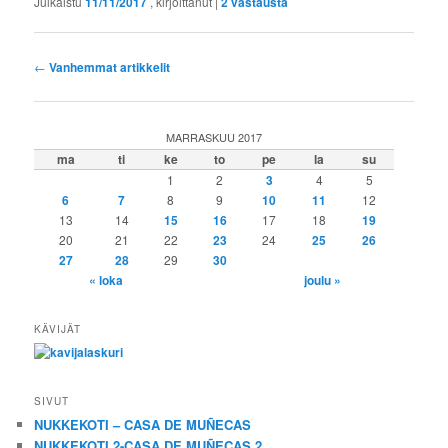
Julkaistu
11/11/2017
, kirjoittanut
|
2
vastausta
Artikkelien
←
Vanhemmat artikkelit
selaus
MARRASKUU 2017
ma
ti
ke
to
pe
la
su
1
2
3
4
5
6
7
8
9
10
11
12
13
14
15
16
17
18
19
20
21
22
23
24
25
26
27
28
29
30
« loka
joulu »
KÄVIJÄT
SIVUT
NUKKEKOTI – CASA DE MUÑECAS
NUKKEKOTI 2-CASA DE MUÑECAS 2