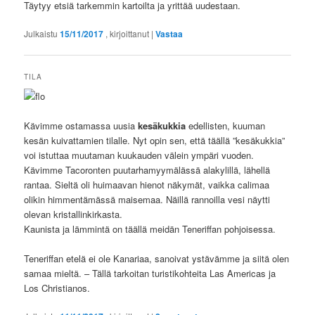
Täytyy etsiä tarkemmin kartoilta ja yrittää uudestaan.
Julkaistu
15/11/2017
, kirjoittanut
|
Vastaa
TILA
Kävimme ostamassa uusia
kesäkukkia
edellisten, kuuman
kesän kuivattamien tilalle. Nyt opin sen, että täällä ”kesäkukkia”
voi istuttaa muutaman kuukauden välein ympäri vuoden.
Kävimme Tacoronten puutarhamyymälässä alakylillä, lähellä
rantaa. Sieltä oli huimaavan hienot näkymät, vaikka calimaa
olikin himmentämässä maisemaa. Näillä rannoilla vesi näytti
olevan kristallinkirkasta.
Kaunista ja lämmintä on täällä meidän Teneriffan pohjoisessa.
Teneriffan etelä ei ole Kanariaa, sanoivat ystävämme ja siitä olen
samaa mieltä. – Tällä tarkoitan turistikohteita Las Americas ja
Los Christianos.