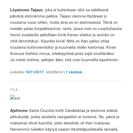
Löysimme Tajaon
, joka ei kuitenkaan ollut se edellisenä
päivänä etsimämme paikka. Tajaon olemme löytäneet jo
muutama vuosi sitten, mutta aina se on etsimisessä. Tämä on
meidän paras kivipaikkamme, ranta, jossa meri on vuosituhansia
hionut suolaisilla aalloillaan kiviä ihanan sileiksi ja aurinko on
niitä lämmittänyt. Kauniita kiviä! Niitä on ihan pakko ottaa
muutama kotiinviemisiksi ja kuunnella niiden kertomaa. Kiven
ikuisuus kiehtoo minua, sileänpyöreä pinta sopii siveltäväksi.
Ja meren kohina, aaltojen ääni, sitä voisi kuunnella loputtomiin.
Julkaistu
16/11/2017
, kirjoittanut
|
1
vastaus
TILA
Ajelimme
Santa Cruzista kohti Candelariaa ja etsimme erästä
pikkukylää, jonka osoitetta navigaattori ei tuntenut. No, päivä ja
maisemat olivat kauniita, joten etsiskely oli ihan mukavaa.
Harvemmin tuleekin käytyä saaren itä/eteläpuoleisella rannalla.