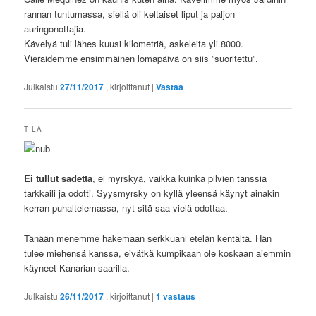
rannan tuntumassa, siellä oli keltaiset liput ja paljon
auringonottajia.
Kävelyä tuli lähes kuusi kilometriä, askeleita yli 8000.
Vieraidemme ensimmäinen lomapäivä on siis ”suoritettu”.
Julkaistu
27/11/2017
, kirjoittanut
|
Vastaa
TILA
Ei tullut sadetta
, ei myrskyä, vaikka kuinka pilvien tanssia
tarkkaili ja odotti. Syysmyrsky on kyllä yleensä käynyt ainakin
kerran puhaltelemassa, nyt sitä saa vielä odottaa.
Tänään menemme hakemaan serkkuani etelän kentältä. Hän
tulee miehensä kanssa, eivätkä kumpikaan ole koskaan aiemmin
käyneet Kanarian saarilla.
Julkaistu
26/11/2017
, kirjoittanut
|
1
vastaus