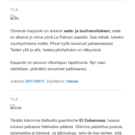
TILA
Orotavan kaupunki on antanut
sade- ja tuulivaroituksen;
sade
on alkanut jo viime yönä La Palman saarella. Saa nähdä, tuleeko
myrskyrintama meille. Pilvet kyllä tanssivat pahaenteisesti
Teiden yllä ja alla, haalea pilvihattukin on näkyvissä.
Kaupunki on perunut viikonlopun tapahtumia. Nyt vaan
odotellaan, pitävätkö ennusteet paikkaansa.
Julkaistu
25/11/2017
, kirjoittanut
|
Vastaa
TILA
Tänään kävimme illallisella guachinche
El Cubanossa
, tuossa
tutussa paikassa hiekkatien päässä. Söimme paistettua juustoa,
estampidoa ja bisteciä. Ja jälkiruokaa, tarta de tres leches, sillä