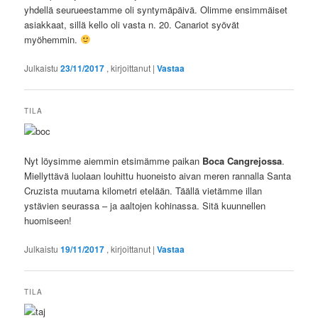
yhdellä seurueestamme oli syntymäpäivä. Olimme ensimmäiset
asiakkaat, sillä kello oli vasta n. 20. Canariot syövät
myöhemmin.
Julkaistu
23/11/2017
, kirjoittanut
|
Vastaa
TILA
Nyt löysimme aiemmin etsimämme paikan
Boca Cangrejossa
.
Miellyttävä luolaan louhittu huoneisto aivan meren rannalla Santa
Cruzista muutama kilometri etelään. Täällä vietämme illan
ystävien seurassa – ja aaltojen kohinassa. Sitä kuunnellen
huomiseen!
Julkaistu
19/11/2017
, kirjoittanut
|
Vastaa
TILA