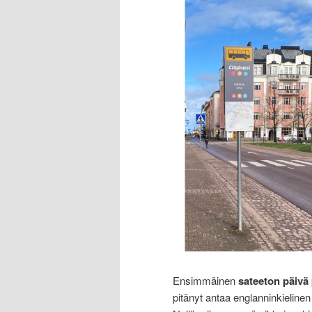
Ensimmäinen
sateeton päivä
pitänyt antaa englanninkieline