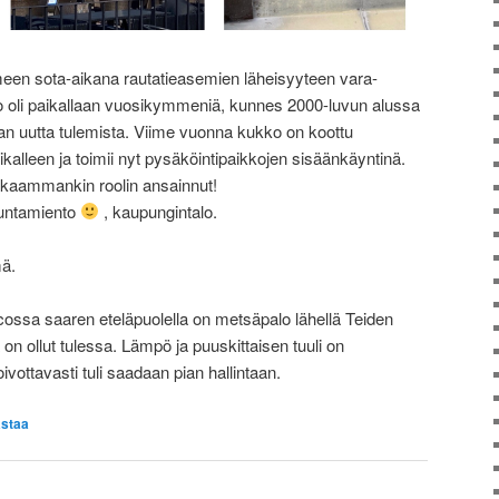
een sota-aikana rautatieasemien läheisyyteen vara-
 oli paikallaan vuosikymmeniä, kunnes 2000-luvun alussa
maan uutta tulemista. Viime vuonna kukko on koottu
kalleen ja toimii nyt pysäköintipaikkojen sisäänkäyntinä.
okkaammankin roolin ansainnut!
yuntamiento
, kaupungintalo.
mä.
icossa saaren eteläpuolella on metsäpalo lähellä Teiden
 on ollut tulessa. Lämpö ja puuskittaisen tuuli on
vottavasti tuli saadaan pian hallintaan.
staa