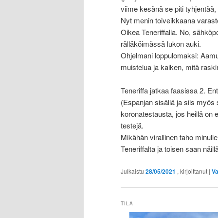
viime kesänä se piti tyhjentää, 
Nyt menin toiveikkaana varasto
Oikea Teneriffalla. No, sähköpo
rälläköimässä lukon auki.
Ohjelmani loppulomaksi: Aamup
muistelua ja kaiken, mitä raskin
Teneriffa jatkaa faasissa 2. Ent
(Espanjan sisällä ja siis myös
koronatestausta, jos heillä on e
testejä.
Mikähän virallinen taho minull
Teneriffalta ja toisen saan nä
Julkaistu
28/05/2021
, kirjoittanut
|
Va
TILA