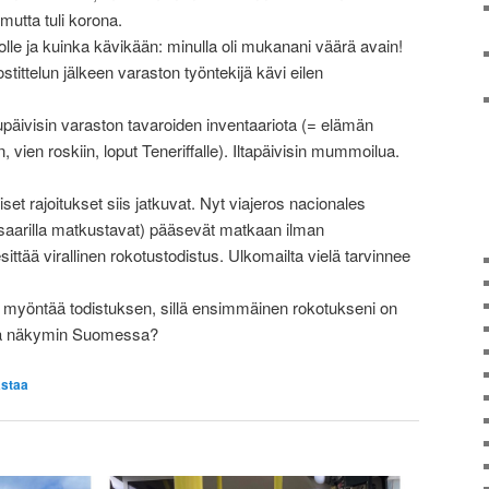
mutta tuli korona.
lle ja kuinka kävikään: minulla oli mukanani väärä avain!
stittelun jälkeen varaston työntekijä kävi eilen
äivisin varaston tavaroiden inventaariota (= elämän
, vien roskiin, loput Teneriffalle). Iltapäivisin mummoilua.
iset rajoitukset siis jatkuvat. Nyt viajeros nacionales
 saarilla matkustavat) pääsevät matkaan ilman
sittää virallinen rokotustodistus. Ulkomailta vielä tarvinnee
e myöntää todistuksen, sillä ensimmäinen rokotukseni on
illä näkymin Suomessa?
staa