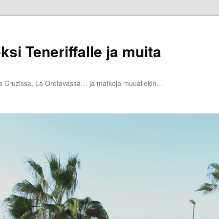
ksi Teneriffalle ja muita
la Cruzissa, La Orotavassa… ja matkoja muuallekin…