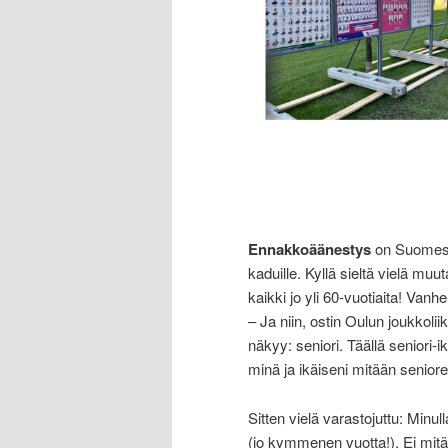
Ennakkoäänestys
on Suomessa
kaduille. Kyllä sieltä vielä muut
kaikki jo yli 60-vuotiaita! Van
– Ja niin, ostin Oulun joukkolii
näkyy: seniori. Täällä seniori-
minä ja ikäiseni mitään seniorei
Sitten vielä varastojuttu: Minul
(jo kymmenen vuotta!). Ei mit