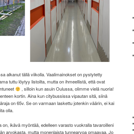
 alkanut tällä viikolla. Vaalimainokset on pystytetty
ama tuttu löytyy listoilta, mutta on ihmeellistä, että ovat
hentuneet
, silloin kun asuin Oulussa, olimme vielä nuoria!
kenteen kortin. Aina kun citybussissa vipautan sitä, siinä
ikäraja on 65v. Se on varmaan laskettu jotenkin väärin, ei kai
ta olla.
la on, ikävä myöntää, edelleen varasto vuokralla tavaroilleni
ään arvokasta, mutta monenlaista tunnearvoa omaavaa. Jo