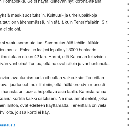
in Potnapekka. Se ei näytä kulkevan nyt korona-aikana.
nyksiä maskisuosituksiin. Kulttuuri- ja urheilupaikkoja
tauti on vähenemässä, niin täällä kuin Teneriffallakin. Silti
a ei ole ohi.
ksi saatu sammutettua. Sammutustöitä tehtiin tälläkin
en avulla. Paloalue laajeni lopulta yli 3000 hehtaarin
ilmoitetaan olleen 42 km. Harmi, että Kanarian television
ivän vanhoina! Tuntuu, että ne ovat silloin jo vanhentuneita.
 ovien avautumissuunta aiheuttaa vaikeuksia: Teneriffan
vat juurtuneet muistiini niin, että täällä erehdyn monesti
anasta on todella helpottava asia täällä. Käteistä rahaa
ksanut kortilla kaikki ostokseni. Ne muutamat setelit, jotka
en lähtöä, ovat edelleen käyttämättä. Teneriffalla on vielä
hviloita, joissa kortti ei käy.
vastausta