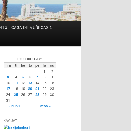
TI 3 – CASA DE MUÑECAS 3
TOUKOKUU 2021
ma
ti
ke
to
pe
la
su
1
2
3
4
5
6
7
8
9
10
11
12
13
14
15
16
17
18
19
20
21
22
23
24
25
26
27
28
29
30
31
« huhti
kesä »
KÄVIJÄT