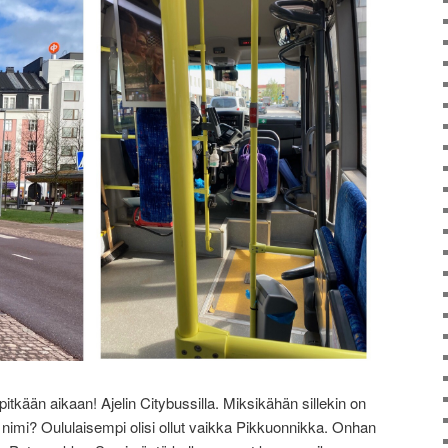
pitkään aikaan! Ajelin Citybussilla. Miksikähän sillekin on
n nimi? Oululaisempi olisi ollut vaikka Pikkuonnikka. Onhan