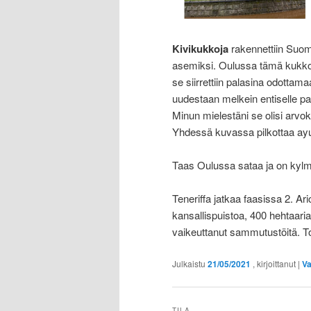
Kivikukkoja
rakennettiin Suom
asemiksi. Oulussa tämä kukko
se siirrettiin palasina odotta
uudestaan melkein entiselle pai
Minun mielestäni se olisi arv
Yhdessä kuvassa pilkottaa a
Taas Oulussa sataa ja on kyl
Teneriffa jatkaa faasissa 2. Ar
kansallispuistoa, 400 hehtaaria
vaikeuttanut sammutustöitä. Toi
Julkaistu
21/05/2021
, kirjoittanut
|
Va
TILA