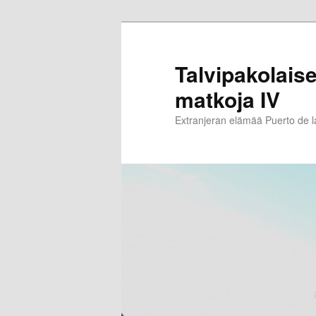
Siirry
Siirry
sisältöön
toissijaiseen
sisältöön
Talvipakolaise
matkoja IV
Extranjeran elämää Puerto de 