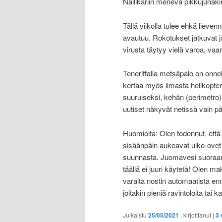
Nallikariin menevä pikkujunak
Tällä viikolla tulee ehkä lieven
avautuu. Rokotukset jatkuvat ja 
virusta täytyy vielä varoa, vaar
Teneriffalla metsäpalo on onne
kertaa myös ilmasta helikopteri
suuruiseksi, kehän (perimetro) 
uutiset näkyvät netissä vain pä
Huomioita: Olen todennut, että
sisäänpäin aukeavat ulko-ovet o
suunnasta. Juomavesi suoraan h
täällä ei juuri käytetä! Olen ma
varalta nostin automaatista enn
joitakin pieniä ravintoloita tai ka
Julkaistu
25/05/2021
, kirjoittanut
|
3