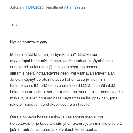
Julkaistu
11/04/2025
, kirjoittanut
riitta
|
Vastaa
TILA
Nyt on
asunto myyty
!
Miten niin täällä on paljon byrokratiaa? Tällä kertaa
myyntitapahtuma näyttöineen, pankin tarkastuskäynteineen,
energiatodistuksineen (!), siivouksineen, tavaroiden
siirtämisineen, notaarikäynteineen, vei yllättävän lyhyen ajan!
Ja olen käynyt verotoimistossa hakemassa jo aiemmin
todistuksen siitä, että olen veroresidentti täällä, isännöinnistä
hakemasssa todistuksen, että olen maksanut kaikki comunidadin
maksut, ja eilen consorciossa näyttämässä kauppakirjan, jotta
rekisteri saadaan verotuksellisesti ajan tasalle.
Ostaja onneksi hoitaa sähkö- ja vesisopimusten siirrot
(toivottavasti), ja basuran, siis jätemaksun, joten minulle on vielä
jäänyt routerin palautus ja kotivakuutuksen lopetus.