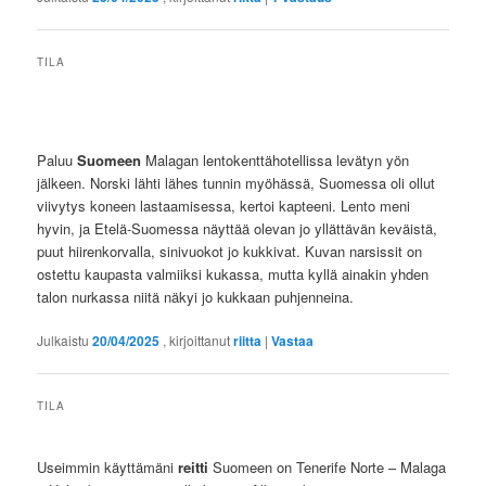
TILA
Paluu
Suomeen
Malagan lentokenttähotellissa levätyn yön
jälkeen. Norski lähti lähes tunnin myöhässä, Suomessa oli ollut
viivytys koneen lastaamisessa, kertoi kapteeni. Lento meni
hyvin, ja Etelä-Suomessa näyttää olevan jo yllättävän keväistä,
puut hiirenkorvalla, sinivuokot jo kukkivat. Kuvan narsissit on
ostettu kaupasta valmiiksi kukassa, mutta kyllä ainakin yhden
talon nurkassa niitä näkyi jo kukkaan puhjenneina.
Julkaistu
20/04/2025
, kirjoittanut
riitta
|
Vastaa
TILA
Useimmin käyttämäni
reitti
Suomeen on Tenerife Norte – Malaga