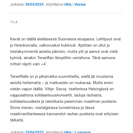
Julkaistu
30/04/2025
, kirjoittanut
riitta
|
Vastaa
TILA
Kevät on täällä eteläisessä Suomessa etuajassa. Lehtipuut ovat
jo hiirenkorvalla, valkovuokot kukkivat. Ajoittain on ollut jo
toistakymmentä astetta päivisin, mutta yöt ja aamut ovat vielä
kylmiä, ainakin Teneriffan lämpöihin verrattuna. Tänä aamuna
mittari näytti vain +4˚.
Teneriffalle on jo pikamatka suunnitteilla, siellä jäi muutamia
asioita hoitamatta – ja matkustelu on mukavaa. Mutta ensin
vietän vapun täällä. Vihje: Savoy -teatterissa Helsingissä on
vappuaattona solidaarisuuskonsertti, lauluja rauhasta,
solidaarisuudesta ja taistelusta paremman maailman puolesta.
Sinne menen, nostalgisissa tunnelmissa ja tässä
maailmantilanteessa kannanotot rauhan puolesta ovat erityisen
tärkeitä.
Julkaistu
25/04/2025
, kirjoittanut
riitta
|
1
vastaus