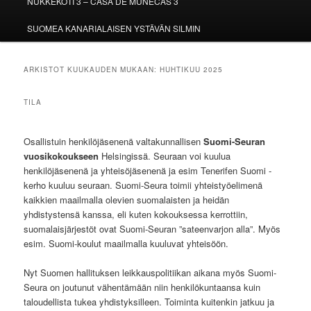
NUKKEKOTI 3 – CASA DE MUÑECAS 3
SUOMEA KANARIALAISEN YSTÄVÄN SILMIN
ARKISTOT KUUKAUDEN MUKAAN:
HUHTIKUU 2025
TILA
Osallistuin henkilöjäsenenä valtakunnallisen
Suomi-Seuran
vuosikokoukseen
Helsingissä. Seuraan voi kuulua
henkilöjäsenenä ja yhteisöjäsenenä ja esim Tenerifen Suomi -
kerho kuuluu seuraan. Suomi-Seura toimii yhteistyöelimenä
kaikkien maailmalla olevien suomalaisten ja heidän
yhdistystensä kanssa, eli kuten kokouksessa kerrottiin,
suomalaisjärjestöt ovat Suomi-Seuran ”sateenvarjon alla”. Myös
esim. Suomi-koulut maailmalla kuuluvat yhteisöön.
Nyt Suomen hallituksen leikkauspolitiikan aikana myös Suomi-
Seura on joutunut vähentämään niin henkilökuntaansa kuin
taloudellista tukea yhdistyksilleen. Toiminta kuitenkin jatkuu ja