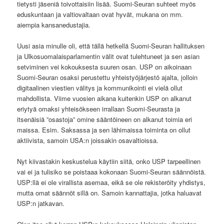
tietysti jäseniä toivottaisiin lisää. Suomi-Seuran suhteet myös
eduskuntaan ja valtiovaltaan ovat hyvät, mukana on mm.
aiempia kansanedustajia.
Uusi asia minulle oli, että tällä hetkellä Suomi-Seuran hallituksen
ja Ulkosuomalaisparlamentin välit ovat tulehtuneet ja sen asian
setviminen vei kokouksesta suuren osan. USP on aikoinaan
Suomi-Seuran osaksi perustettu yhteistyöjärjestö ajalta, jolloin
digitaalinen viestien välitys ja kommunikointi ei vielä ollut
mahdollista. Viime vuosien aikana kuitenkin USP on alkanut
eriytyä omaksi yhteisökseen irrallaan Suomi-Seurasta ja
itsenäisiä ”osastoja” omine sääntöineen on alkanut toimia eri
maissa. Esim. Saksassa ja sen lähimaissa toiminta on ollut
aktiivista, samoin USA:n joissakin osavaltioissa.
Nyt kiivastakin keskustelua käytiin siitä, onko USP tarpeellinen
vai ei ja tulisiko se poistaaa kokonaan Suomi-Seuran säännöistä.
USP:llä ei ole virallista asemaa, eikä se ole rekisteröity yhdistys,
mutta omat säännöt sillä on. Samoin kannattajia, jotka haluavat
USP:n jatkavan.