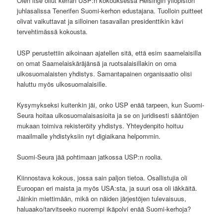
Olen itse ollut kerran USP:n kokouksessa Helsingin yliopiston
juhlasalissa Tenerifen Suomi-kerhon edustajana. Tuolloin puitteet
olivat vaikuttavat ja silloinen tasavallan presidenttikin kävi
tervehtimässä kokousta.
USP perustettiin aikoinaan ajatellen sitä, että esim saamelaisilla
on omat Saamelaiskäräjänsä ja ruotsalaisillakin on oma
ulkosuomalaisten yhdistys. Samantapainen organisaatio olisi
haluttu myös ulkosuomalaisille.
Kysymykseksi kuitenkin jäi, onko USP enää tarpeen, kun Suomi-
Seura hoitaa ulkosuomalaisasioita ja se on juridisesti sääntöjen
mukaan toimiva rekisteröity yhdistys. Yhteydenpito hoituu
maailmalle yhdistyksiin nyt digiaikana helpommin.
Suomi-Seura jää pohtimaan jatkossa USP:n roolia.
Kiinnostava kokous, jossa sain paljon tietoa. Osallistujia oli
Euroopan eri maista ja myös USA:sta, ja suuri osa oli iäkkäitä.
Jäinkin miettimään, mikä on näiden järjestöjen tulevaisuus,
haluaako/tarvitseeko nuorempi ikäpolvi enää Suomi-kerhoja?