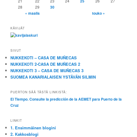
21
22
23
24
25
26
27
28
29
30
« maalis
touko »
KÄVIJÄT
SIVUT
NUKKEKOTI – CASA DE MUÑECAS
NUKKEKOTI 2-CASA DE MUÑECAS 2
NUKKEKOTI 3 – CASA DE MUÑECAS 3
SUOMEA KANARIALAISEN YSTÄVÄN SILMIN
PUERTON SÄÄ TÄSTÄ LINKISTÄ:
El Tiempo. Consulte la predicción de la AEMET para Puerto de la
Cruz
LINKIT
1. Ensimmäinen blogini
2. Kakkosblogi