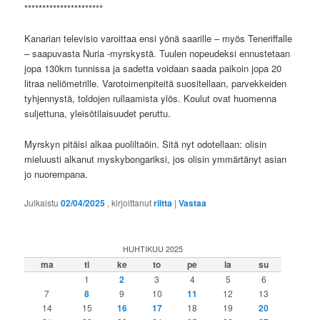
**********************
Kanarian televisio varoittaa ensi yönä saarille – myös Teneriffalle
– saapuvasta Nuria -myrskystä. Tuulen nopeudeksi ennustetaan
jopa 130km tunnissa ja sadetta voidaan saada paikoin jopa 20
litraa neliömetrille. Varotoimenpiteitä suositellaan, parvekkeiden
tyhjennystä, toldojen rullaamista ylös. Koulut ovat huomenna
suljettuna, yleisötilaisuudet peruttu.
Myrskyn pitäisi alkaa puoliltaöin. Sitä nyt odotellaan: olisin
mieluusti alkanut myskybongariksi, jos olisin ymmärtänyt asian
jo nuorempana.
Julkaistu
02/04/2025
, kirjoittanut
riitta
|
Vastaa
HUHTIKUU 2025
ma
ti
ke
to
pe
la
su
1
2
3
4
5
6
7
8
9
10
11
12
13
14
15
16
17
18
19
20