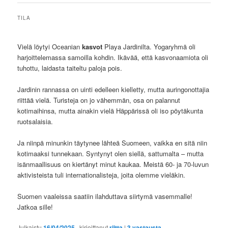
TILA
Vielä löytyi Oceanian
kasvot
Playa Jardinilta. Yogaryhmä oli
harjoittelemassa samoilla kohdin. Ikävää, että kasvonaamiota oli
tuhottu, laidasta taiteltu paloja pois.
Jardinin rannassa on uinti edelleen kielletty, mutta auringonottajia
riittää vielä. Turisteja on jo vähemmän, osa on palannut
kotimaihinsa, mutta ainakin vielä Häppärissä oli iso pöytäkunta
ruotsalaisia.
Ja niinpä minunkin täytynee lähteä Suomeen, vaikka en sitä niin
kotimaaksi tunnekaan. Syntynyt olen siellä, sattumalta – mutta
isänmaallisuus on kiertänyt minut kaukaa. Meistä 60- ja 70-luvun
aktivisteista tuli internationalisteja, joita olemme vieläkin.
Suomen vaaleissa saatiin ilahduttava siirtymä vasemmalle!
Jatkoa sille!
Julkaistu
16/04/2025
, kirjoittanut
riitta
|
3
vastausta