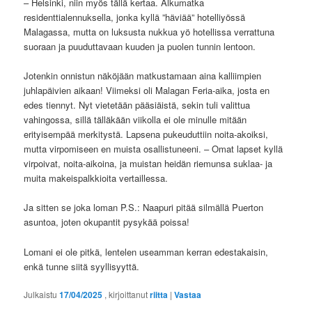
– Helsinki, niin myös tällä kertaa. Alkumatka
residenttialennuksella, jonka kyllä ”häviää” hotelliyössä
Malagassa, mutta on luksusta nukkua yö hotellissa verrattuna
suoraan ja puuduttavaan kuuden ja puolen tunnin lentoon.
Jotenkin onnistun näköjään matkustamaan aina kalliimpien
juhlapäivien aikaan! Viimeksi oli Malagan Feria-aika, josta en
edes tiennyt. Nyt vietetään pääsiäistä, sekin tuli valittua
vahingossa, sillä tälläkään viikolla ei ole minulle mitään
erityisempää merkitystä. Lapsena pukeuduttiin noita-akoiksi,
mutta virpomiseen en muista osallistuneeni. – Omat lapset kyllä
virpoivat, noita-aikoina, ja muistan heidän riemunsa suklaa- ja
muita makeispalkkioita vertaillessa.
Ja sitten se joka loman P.S.: Naapuri pitää silmällä Puerton
asuntoa, joten okupantit pysykää poissa!
Lomani ei ole pitkä, lentelen useamman kerran edestakaisin,
enkä tunne siitä syyllisyyttä.
Julkaistu
17/04/2025
, kirjoittanut
riitta
|
Vastaa