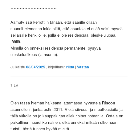
******************************
Aamutv:ssä kerrottiin tänään, että saarille ollaan
suunnittelemassa lakia siitä, että asuntoja ei enää voisi myydä
sellaisille henkilöille, joilla ei ole residenciaa, oleskelulupaa,
täällä.
Minulla on onneksi residencia permanente, pysyvä
oleskeluoikeus (ja asunto).
Julkaistu
08/04/2025
, kirjoittanut
riitta
|
Vastaa
TILA
Olen tässä hieman haikeana jättämässä hyvästejä
Riscon
asunnolleni, jonka ostin 2011. Vielä siivous- ja muuttoasioita ja
tällä viikolla on jo kauppakirjan allekirjoitus notaarilla. Ostaja on
paikallinen nuorehko nainen, eikä onneksi mikään ulkomaan
turisti, tästä tunnen hyvää mieltä.