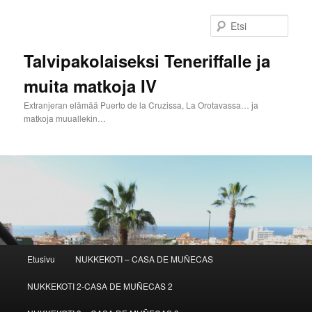
Siirry
Siirry
sisältöön
toissijaiseen
Etsi
sisältöön
Talvipakolaiseksi Teneriffalle ja
muita matkoja IV
Extranjeran elämää Puerto de la Cruzissa, La Orotavassa… ja
matkoja muuallekin…
Päävalikko
Etusivu
NUKKEKOTI – CASA DE MUÑECAS
NUKKEKOTI 2-CASA DE MUÑECAS 2