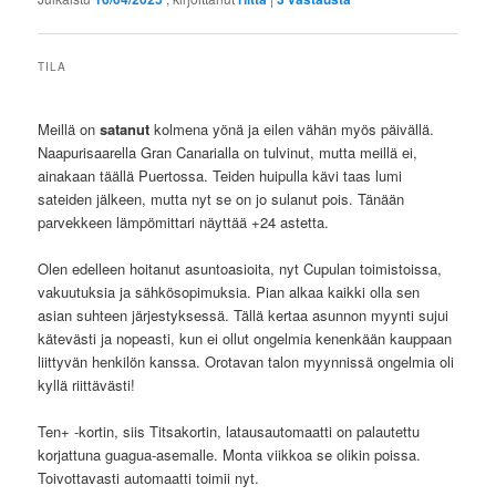
TILA
Meillä on
satanut
kolmena yönä ja eilen vähän myös päivällä.
Naapurisaarella Gran Canarialla on tulvinut, mutta meillä ei,
ainakaan täällä Puertossa. Teiden huipulla kävi taas lumi
sateiden jälkeen, mutta nyt se on jo sulanut pois. Tänään
parvekkeen lämpömittari näyttää +24 astetta.
Olen edelleen hoitanut asuntoasioita, nyt Cupulan toimistoissa,
vakuutuksia ja sähkösopimuksia. Pian alkaa kaikki olla sen
asian suhteen järjestyksessä. Tällä kertaa asunnon myynti sujui
kätevästi ja nopeasti, kun ei ollut ongelmia kenenkään kauppaan
liittyvän henkilön kanssa. Orotavan talon myynnissä ongelmia oli
kyllä riittävästi!
Ten+ -kortin, siis Titsakortin, latausautomaatti on palautettu
korjattuna guagua-asemalle. Monta viikkoa se olikin poissa.
Toivottavasti automaatti toimii nyt.