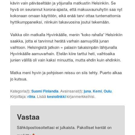
kävin vain päiväseltään ja yöjunalla matkustin Helsinkiin. Se
hyvä on seurannut korona-ajasta, että makuuvaunuhytin saa nyt
kokonaan omaan käyttöön, eikä enää tarvi ottaa tuntemattomia
hyttikumppaneiksi, niinkuin takavuosina joutui tekemään.
Vaikka olin matkalla Hyvinkäälle, menin ”koko rahalla” Helsinkiin
saakka, jotta ei tarvinnut herätä varhain aamuyöllä junan
vaihtoon. Helsingistä jatkoin = palasin takaisinpäin lähijunalla
Hyvinkäälle aamuvarhain. Etelän kiire tarttui heti, vaihtoaika
junien välillä oli vain kaksi minuuttia, mutta ehdin kuin ehdinkin.
Matka meni hyvin ja pohjoisen reissu on siis tehty. Puerto alkaa
jo kutsua.
Kategoria(t):
Suomi Finlandia
. Avainsanat(t):
juna
,
Kemi
,
Oulu
.
Kirjoittaja:
riitta
. Lisää
kestolinkki
kirjanmerkkeihisi.
Vastaa
Sähköpostiosoitettasi ei julkaista.
Pakolliset kentät on