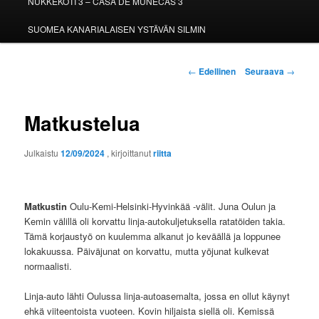
NUKKEKOTI 3 – CASA DE MUÑECAS 3
SUOMEA KANARIALAISEN YSTÄVÄN SILMIN
Artikkelien
←
Edellinen
Seuraava
→
selaus
Matkustelua
Julkaistu
12/09/2024
, kirjoittanut
riitta
Matkustin
Oulu-Kemi-Helsinki-Hyvinkää -välit. Juna Oulun ja
Kemin välillä oli korvattu linja-autokuljetuksella ratatöiden takia.
Tämä korjaustyö on kuulemma alkanut jo keväällä ja loppunee
lokakuussa. Päiväjunat on korvattu, mutta yöjunat kulkevat
normaalisti.
Linja-auto lähti Oulussa linja-autoasemalta, jossa en ollut käynyt
ehkä viiteentoista vuoteen. Kovin hiljaista siellä oli. Kemissä