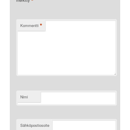
*
merkitty
*
Kommentti
Nimi
Sähköpostiosoite