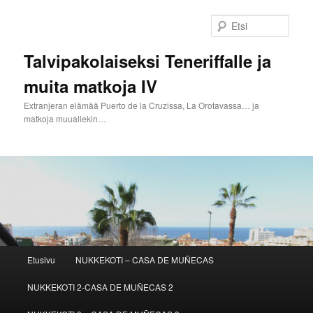
Siirry
sisältöön
Etsi
Talvipakolaiseksi Teneriffalle ja
muita matkoja IV
Extranjeran elämää Puerto de la Cruzissa, La Orotavassa… ja
matkoja muuallekin…
Päävalikko
Etusivu
NUKKEKOTI – CASA DE MUÑECAS
NUKKEKOTI 2-CASA DE MUÑECAS 2