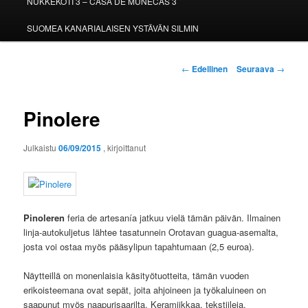
NUKKEKOTI 3 – CASA DE MUÑECAS 3
SUOMEA KANARIALAISEN YSTÄVÄN SILMIN
Artikkelien
←
Edellinen
Seuraava
→
selaus
Pinolere
Julkaistu
06/09/2015
, kirjoittanut
Pinoleren
feria de artesanía jatkuu vielä tämän päivän. Ilmainen
linja-autokuljetus lähtee tasatunnein Orotavan guagua-asemalta,
josta voi ostaa myös pääsylipun tapahtumaan (2,5 euroa).
Näytteillä on monenlaisia käsityötuotteita, tämän vuoden
erikoisteemana ovat sepät, joita ahjoineen ja työkaluineen on
saapunut myös naapurisaarilta. Keramiikkaa, tekstiileja,