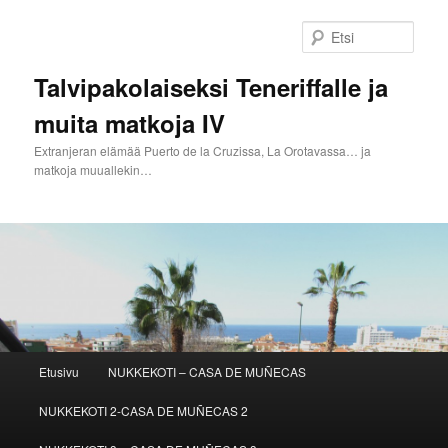
Siirry
sisältöön
Etsi
Talvipakolaiseksi Teneriffalle ja
muita matkoja IV
Extranjeran elämää Puerto de la Cruzissa, La Orotavassa… ja
matkoja muuallekin…
Päävalikko
Etusivu
NUKKEKOTI – CASA DE MUÑECAS
NUKKEKOTI 2-CASA DE MUÑECAS 2