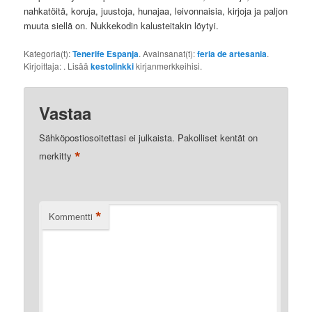
nahkatöitä, koruja, juustoja, hunajaa, leivonnaisia, kirjoja ja paljon
muuta siellä on. Nukkekodin kalusteitakin löytyi.
Kategoria(t):
Tenerife Espanja
. Avainsanat(t):
feria de artesania
.
Kirjoittaja:
. Lisää
kestolinkki
kirjanmerkkeihisi.
Vastaa
Sähköpostiosoitettasi ei julkaista.
Pakolliset kentät on
*
merkitty
*
Kommentti