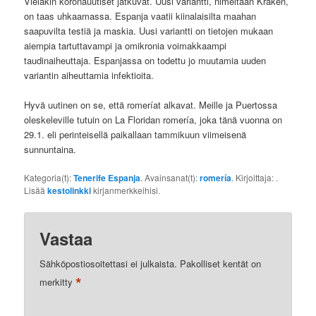
Vieläkin koronauutiset jatkuvat. Uusi variantti, nimeltään Kraken,
on taas uhkaamassa. Espanja vaatii kiinalaisilta maahan
saapuvilta testiä ja maskia. Uusi variantti on tietojen mukaan
aiempia tartuttavampi ja omikronia voimakkaampi
taudinaiheuttaja. Espanjassa on todettu jo muutamia uuden
variantin aiheuttamia infektioita.
Hyvä uutinen on se, että romeríat alkavat. Meille ja Puertossa
oleskeleville tutuin on La Floridan romería, joka tänä vuonna on
29.1. eli perinteisellä paikallaan tammikuun viimeisenä
sunnuntaina.
Kategoria(t):
Tenerife Espanja
. Avainsanat(t):
romería
. Kirjoittaja:
.
Lisää
kestolinkki
kirjanmerkkeihisi.
Vastaa
Sähköpostiosoitettasi ei julkaista.
Pakolliset kentät on
*
merkitty