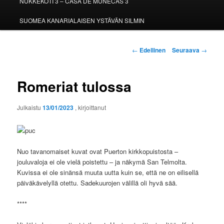
NUKKEKOTI 3 – CASA DE MUÑECAS 3
SUOMEA KANARIALAISEN YSTÄVÄN SILMIN
Artikkelien
←
Edellinen
Seuraava
→
selaus
Romeriat tulossa
Julkaistu
13/01/2023
, kirjoittanut
Nuo tavanomaiset kuvat ovat Puerton kirkkopuistosta –
jouluvaloja ei ole vielä poistettu – ja näkymä San Telmolta.
Kuvissa ei ole sinänsä muuta uutta kuin se, että ne on eilisellä
päiväkävelyllä otettu. Sadekuurojen välillä oli hyvä sää.
****