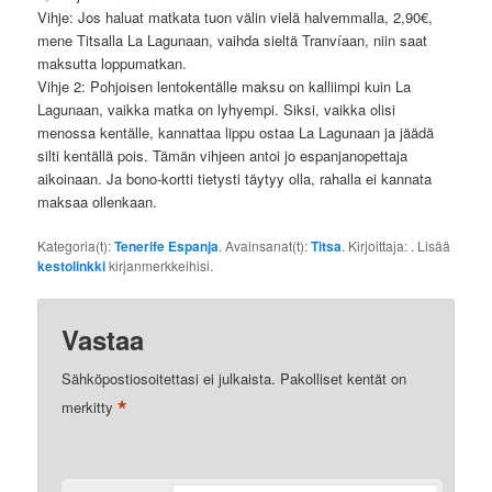
Vihje: Jos haluat matkata tuon välin vielä halvemmalla, 2,90€,
mene Titsalla La Lagunaan, vaihda sieltä Tranvíaan, niin saat
maksutta loppumatkan.
Vihje 2: Pohjoisen lentokentälle maksu on kalliimpi kuin La
Lagunaan, vaikka matka on lyhyempi. Siksi, vaikka olisi
menossa kentälle, kannattaa lippu ostaa La Lagunaan ja jäädä
silti kentällä pois. Tämän vihjeen antoi jo espanjanopettaja
aikoinaan. Ja bono-kortti tietysti täytyy olla, rahalla ei kannata
maksaa ollenkaan.
Kategoria(t):
Tenerife Espanja
. Avainsanat(t):
Titsa
. Kirjoittaja:
. Lisää
kestolinkki
kirjanmerkkeihisi.
Vastaa
Sähköpostiosoitettasi ei julkaista.
Pakolliset kentät on
*
merkitty