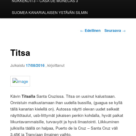
NUKKEKOTI 3 – CASA DE MUÑECAS 3
SUOMEA KANARIALAISEN YSTÄVÄN SILMIN
Artikkelien
←
Edellinen
Seuraava
→
selaus
Titsa
Julkaistu
17/08/2016
, kirjoittanut
Kävin
Titsalla
Santa Cruzissa. Titsa on uusinut kalustoaan.
Onnistuin matkustamaan ihan uudella bussilla, (guagua se kyllä
tällä kanarian kielellä on). Autossa näytti olevan uudet selkeät
näyttötaulut, usb-liittymät jokaisen penkin kohdalla, hyvät paikat
liikuntavammaisille, turvavyöt ja hyvä ilmastointi. Liikkuminen
julkisilla täällä on halpaa, Puerto de la Cruz – Santa Cruz väli
3,45€ ja Tranvíaan ilmainen vaihto.