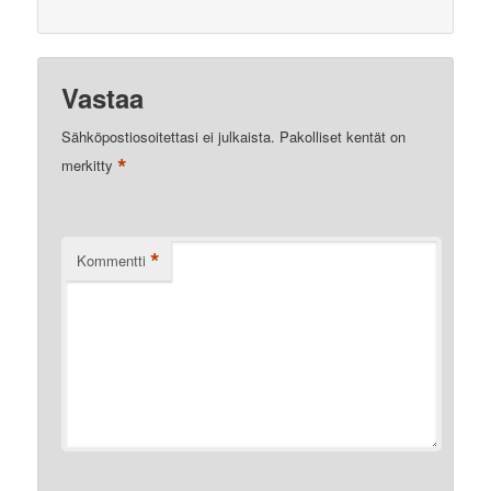
Vastaa
Sähköpostiosoitettasi ei julkaista.
Pakolliset kentät on
*
merkitty
*
Kommentti