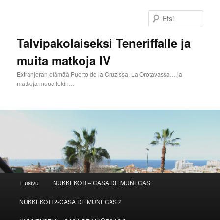
Siirry
sisältöön
Etsi
Talvipakolaiseksi Teneriffalle ja
muita matkoja IV
Extranjeran elämää Puerto de la Cruzissa, La Orotavassa… ja
matkoja muuallekin…
Päävalikko
Etusivu
NUKKEKOTI – CASA DE MUÑECAS
NUKKEKOTI 2-CASA DE MUÑECAS 2