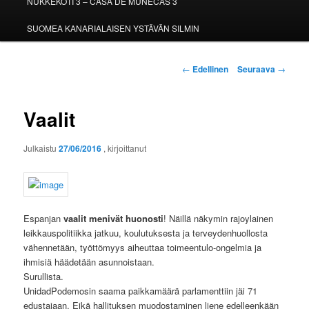
NUKKEKOTI 3 – CASA DE MUÑECAS 3
SUOMEA KANARIALAISEN YSTÄVÄN SILMIN
Artikkelien
←
Edellinen
Seuraava
→
selaus
Vaalit
Julkaistu
27/06/2016
, kirjoittanut
Espanjan
vaalit menivät huonosti
! Näillä näkymin rajoylainen
leikkauspolitiikka jatkuu, koulutuksesta ja terveydenhuollosta
vähennetään, työttömyys aiheuttaa toimeentulo-ongelmia ja
ihmisiä häädetään asunnoistaan.
Surullista.
UnidadPodemosin saama paikkamäärä parlamenttiin jäi 71
edustajaan. Eikä hallituksen muodostaminen liene edelleenkään