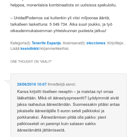
helppoa, monenlaisia kombinaatiota on uutisissa spekuloitu.
– UnidadPodemos sai kuitenkin yli viisi miljoonaa ääntä,
tarkalleen laskettuna: 5 049 734. Aika suuri joukko, ja työ
oikeudenmukaisemman yhteiskunnan puolesta jatkuu!
Kategoria(t):
Tenerife Espanja
. Avainsanat(t):
elecciones
. Kirjoittaja:
.
Lisää
kestolinkki
kirjanmerkkeihisi.
ONE THOUGHT ON “
VAALIT
”
28/06/2016 10:07
Ihmettelijä
sanoi:
Kansa kirjoitti itselleen reseptin – ja maistaa nyt omaa
lääkettään. Mikä oli äänestysprosentti? Lyödyimmät eivät
jaksa raahautua äänestämään. Suomessakin pitäisi antaa
jokaiselle äänestäjälle 5 euron seteli palkkioksi ja
porkkanaksi. Äänestämisen pitää olla pakko: pieni
palkkioseteli on parempi kuin satasen sakko
äänestämättä jättämisestä.