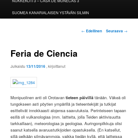
NUKKEKOTI 3 – CASA DE MUÑECAS 3
SUOMEA KANARIALAISEN YSTÄVÄN SILMIN
Artikkelien
←
Edellinen
Seuraava
→
selaus
Feria de Ciencia
Julkaistu
13/11/2016
, kirjoittanut
Monipuolinen anti oli Orotavan
tieteen päivillä
tänään. Väkeä oli
tungokseen asti pöytien ympärillä ja tieteentekijät ja tutkijat
esittelivät innokkaasti alojensa saavutuksia. Perinteiseen tapaan
esillä oli vulkanologiaa (mm. laitteita, jolla Teiden aktiivisuutta
tarkkaillaan), meteorologiaa ja geologiaa. Auringonpilkkuja olisi
saanut katsella avaruustutkijoiden opastuksella. (En katsellut,
sillä pelkään silmävammoja, vaikka tiedän kyllä, että laitteissa