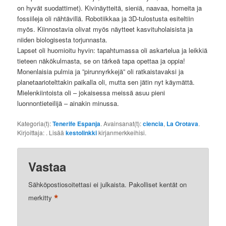
on hyvät suodattimet). Kivinäytteitä, sieniä, naavaa, homeita ja
fossiileja oli nähtävillä. Robotiikkaa ja 3D-tulostusta esiteltiin
myös. Kiinnostavia olivat myös näytteet kasvituholaisista ja
niiden biologisesta torjunnasta.
Lapset oli huomioitu hyvin: tapahtumassa oli askartelua ja leikkiä
tieteen näkökulmasta, se on tärkeä tapa opettaa ja oppia!
Monenlaisia pulmia ja ”pirunnyrkkejä” oli ratkaistavaksi ja
planetaariotelttakin paikalla oli, mutta sen jätin nyt käymättä.
Mielenkiintoista oli – jokaisessa meissä asuu pieni
luonnontieteilijä – ainakin minussa.
Kategoria(t):
Tenerife Espanja
. Avainsanat(t):
ciencia
,
La Orotava
.
Kirjoittaja:
. Lisää
kestolinkki
kirjanmerkkeihisi.
Vastaa
Sähköpostiosoitettasi ei julkaista.
Pakolliset kentät on
*
merkitty