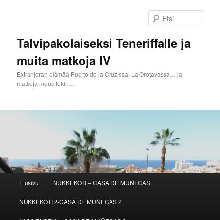
Siirry
sisältöön
Etsi
Talvipakolaiseksi Teneriffalle ja
muita matkoja IV
Extranjeran elämää Puerto de la Cruzissa, La Orotavassa… ja
matkoja muuallekin…
Päävalikko
Etusivu
NUKKEKOTI – CASA DE MUÑECAS
NUKKEKOTI 2-CASA DE MUÑECAS 2