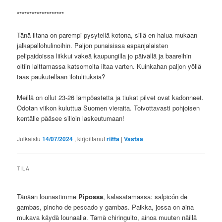
*******************
Tänä iltana on parempi pysytellä kotona, sillä en halua mukaan
jalkapallohulinoihin. Paljon punaisissa espanjalaisten
pelipaidoissa liikkui väkeä kaupungilla jo päivällä ja baareihin
oltiin laittamassa katsomoita iltaa varten. Kuinkahan paljon yöllä
taas paukutellaan ilotulituksia?
Meillä on ollut 23-26 lämpöastetta ja tiukat pilvet ovat kadonneet.
Odotan viikon kuluttua Suomen vieraita. Toivottavasti pohjoisen
kentälle pääsee silloin laskeutumaan!
Julkaistu
14/07/2024
, kirjoittanut
riitta
|
Vastaa
TILA
Tänään lounastimme
Pipossa
, kalasatamassa: salpicón de
gambas, pincho de pescado y gambas. Paikka, jossa on aina
mukava käydä lounaalla. Tämä chiringuito, ainoa muuten näillä