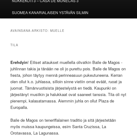
NUKKEKOTI 3 – CASA DE MUÑECAS 3
SUOMEA KANARIALAISEN YSTÄVÄN SILMIN
AVAINSANA-ARKISTO:
MUELLE
TILA
Erehdyin
! Eiliset aitaukset muellella olivatkin Baile de Magos -
juhlinnan takia ja tänään ne oli jo purettu pois. Baile de Magos on
fiesta, johon täytyy mennä perinneasuun pukeutuneena. Kerran
olen ollut k.o. juhlassa, silloin sinne vietiin omat eväät, ruoat ja
juomat. Tämänvuotisista järjestelystä en tiedä. Kaupunki on
järjestänyt musiikin ja halukkaat ovat saaneet tanssia. Tila oli nyt
pienempi, kalasatamassa. Aiemmin juhla on ollut Plaza de
Europalla.
Baile de Magos on teneriffalainen traditio ja sitä järjestetään
myös muissa kaupungeissa, esim Santa Cruzissa, La
Orotavassa, La Lagunassa.