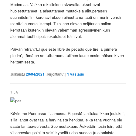
Modernaa. Vaikka rokotteiden sivuvaikutukset ovat
huolestuttaneet ja aiheuttaneet muutoksia alkuperäisiin
suunnitelmiin, koronaviruksen aiheuttama tauti on monin verroin
rokotteita vaarallisempi. Tulollaan olevan neljännen aallon
kerrotaan kuitenkin olevan vähemmän agressiivinen kuin
aiemmat tautihuiput: rokotukset toimivat.
Päivän refrán:”El que esté libre de pecado que tire la primera
piedra”, tämä on se tuttu raamatullinen lause ensimmäisen kiven
heittämisestä.
Julkaistu
20/04/2021
, kirjoittanut
|
1
vastaus
TILA
Kävimme Puertossa tilaamassa Repestä lanttulaatikkoa jouluksi,
sillä lantut ovat täällä harvinaista herkkua, eikä tänä vuonna ole
saatu lanttua/survosta Suomestakaan. Äskettäin tosin luin, että
vihanneskauppiailta voisi kysellä nabo suecoa (ruotsalaista