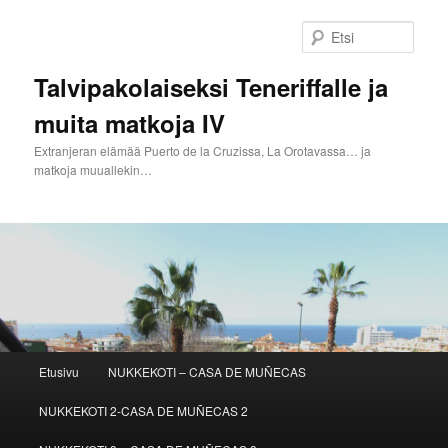
Siirry
Siirry
sisältöön
toissijaiseen
Etsi
sisältöön
Talvipakolaiseksi Teneriffalle ja
muita matkoja IV
Extranjeran elämää Puerto de la Cruzissa, La Orotavassa… ja
matkoja muuallekin…
Päävalikko
Etusivu
NUKKEKOTI – CASA DE MUÑECAS
NUKKEKOTI 2-CASA DE MUÑECAS 2