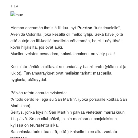
TILA
Hieman enemmän ihmisiä liikkuu nyt
Puerton
”turistipuolella”,
Avenida Colonilla, joka kesällä oli melko tyhjä. Sekä kävelijöitä
että autoja on liikkeellä tavallista vähemmän, hotellit näyttävät
kovin hiljaisilta, jos ovat auki.
Muellen veistos pescadora, kalastajanainen, on viety pois!
Kouluista tänään aloittavat secundaria y bachillerato (yläkoulut ja
lukiot). Turvamääräykset ovat heilläkin tarkat: mascarilla,
hygienia, etäisyydet.
Päivän refrán aamutelevisiosta:
”A todo cerdo le llega su San Martín”. (Joka porsaalle koittaa San
Martininsa).
Selitys, jonka löysin: San Martínin päivää vietetään marraskuun
11. päivä. Se on ollut päivä, jolloin monissa espanjalaisissa
kylissä on teurastettu sika.
Sananlasku tarkoittaa sitä, että jokaiselle tulee aika vastata
teoistaan.