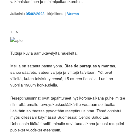
vakinaistaminen ja minimipalkan korotus.
Julkaistu
05/02/2023
, kirjoittanut
|
Vastaa
TILA
Tuttuja kuvia aamukävelyltä muellelta.
Meillä on satanut parina yönä.
Días de paraguas y mantas
,
sanoo säätieto, sateenvarjoja ja vilttejä tarvitaan. Yöt ovat
viileitä, kuten talvisin yleensä, 15 asteen tienoilla. Lumi on
vuorilla 1900m korkeudella.
Reseptinuusinnat ovat tapahtuneet nyt korona-aikana puhelimitse
niin, että omalle terveyskeskuslääkärille varataan soittoaika.
Lääkärin soittaessa pyydetään reseptinuusintaa. Tämä onnistui
myös ollessani käymässä Suomessa: Centro Salud Las
Dehesasin lääkäri soitti minulle sovittuna aikana ja uusi reseptini
puoleksi vuodeksi eteenpäin.