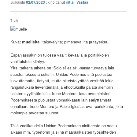
Julkaistu
02/07/2023
, kirjoittanut
riitta
|
Vastaa
TILA
Kuvat
muellelta
iltakävelyltä; pimenevä ilta ja täysikuu.
Espanjassakin on tulossa vaalit keväällä ja politiikkojen
vaalitaistelu kiihtyy.
Yksi tärkeitä aiheita on ”Solo sí es sí” -naisia turvaava laki
suostumuksesta seksiin. Unidas Podemos sitä puolustaa
luovuttamatta, tietysti, mutta oikeisto yrittää vesittää lakia
rangaistuksia lieventämällä ja ehdotuksilla palata aiempiin
naisten syyllistämisiin. Irene Montero, tasa-arvoministeri
Podemoksesta puolustaa voimakkaasti lain säilyttämistä
ennallaan. Irene Montero ja Pablo Iglesias ovat pariskunta, joita
molempia arvostan suuresti.
Tällä vaalikaudella Unidad Podemoksen aloitteesta on saatu
aikaan mm. työreformi ja siinä määräaikaisten työsuhteiden