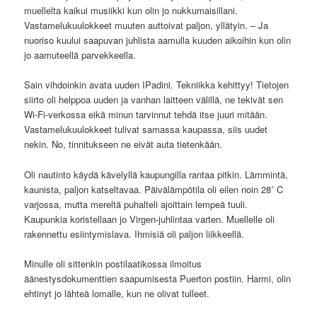
muellelta kaikui musiikki kun olin jo nukkumaisillani.
Vastamelukuulokkeet muuten auttoivat paljon, yllätyin. – Ja
nuoriso kuului saapuvan juhlista aamulla kuuden aikoihin kun olin
jo aamuteellä parvekkeella.
Sain vihdoinkin avata uuden IPadini. Tekniikka kehittyy! Tietojen
siirto oli helppoa uuden ja vanhan laitteen välillä, ne tekivät sen
Wi-Fi-verkossa eikä minun tarvinnut tehdä itse juuri mitään.
Vastamelukuulokkeet tulivat samassa kaupassa, siis uudet
nekin. No, tinnitukseen ne eivät auta tietenkään.
Oli nautinto käydä kävelyllä kaupungilla rantaa pitkin. Lämmintä,
kaunista, paljon katseltavaa. Päivälämpötila oli eilen noin 28˚ C
varjossa, mutta mereltä puhalteli ajoittain lempeä tuuli.
Kaupunkia koristellaan jo Virgen-juhlintaa varten. Muellelle oli
rakennettu esiintymislava. Ihmisiä oli paljon liikkeellä.
Minulle oli sittenkin postilaatikossa ilmoitus
äänestysdokumenttien saapumisesta Puerton postiin. Harmi, olin
ehtinyt jo lähteä lomalle, kun ne olivat tulleet.