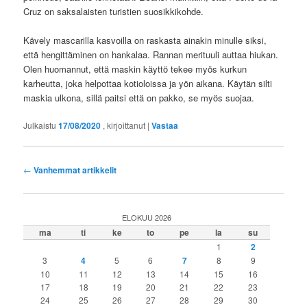
Cruz on saksalaisten turistien suosikkikohde.
Kävely mascarilla kasvoilla on raskasta ainakin minulle siksi,
että hengittäminen on hankalaa. Rannan merituuli auttaa hiukan.
Olen huomannut, että maskin käyttö tekee myös kurkun
karheutta, joka helpottaa kotioloissa ja yön aikana. Käytän silti
maskia ulkona, sillä paitsi että on pakko, se myös suojaa.
Julkaistu
17/08/2020
, kirjoittanut
|
Vastaa
Artikkelien
←
Vanhemmat artikkelit
selaus
ELOKUU 2026
ma
ti
ke
to
pe
la
su
1
2
3
4
5
6
7
8
9
10
11
12
13
14
15
16
17
18
19
20
21
22
23
24
25
26
27
28
29
30