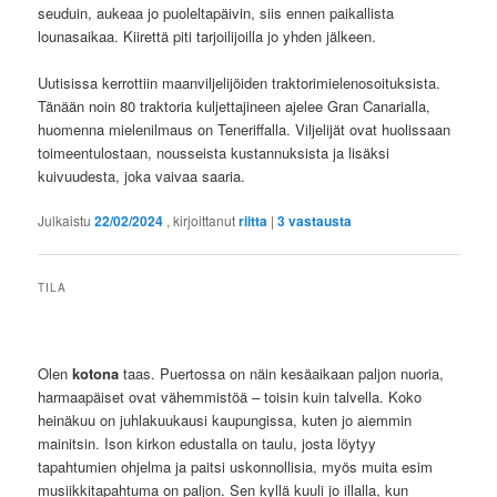
seuduin, aukeaa jo puoleltapäivin, siis ennen paikallista
lounasaikaa. Kiirettä piti tarjoilijoilla jo yhden jälkeen.
Uutisissa kerrottiin maanviljelijöiden traktorimielenosoituksista.
Tänään noin 80 traktoria kuljettajineen ajelee Gran Canarialla,
huomenna mielenilmaus on Teneriffalla. Viljelijät ovat huolissaan
toimeentulostaan, nousseista kustannuksista ja lisäksi
kuivuudesta, joka vaivaa saaria.
Julkaistu
22/02/2024
, kirjoittanut
riitta
|
3
vastausta
TILA
Olen
kotona
taas. Puertossa on näin kesäaikaan paljon nuoria,
harmaapäiset ovat vähemmistöä – toisin kuin talvella. Koko
heinäkuu on juhlakuukausi kaupungissa, kuten jo aiemmin
mainitsin. Ison kirkon edustalla on taulu, josta löytyy
tapahtumien ohjelma ja paitsi uskonnollisia, myös muita esim
musiikkitapahtuma on paljon. Sen kyllä kuuli jo illalla, kun