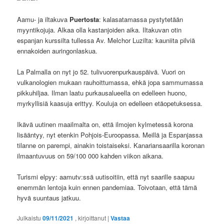
Aamu- ja iltakuva
Puertosta
: kalasatamassa pystytetään
myyntikojuja. Alkaa olla kastanjoiden aika. Iltakuvan otin
espanjan kurssilta tullessa Av. Melchor Luzilta: kauniita pilviä
ennakoiden auringonlaskua.
La Palmalla on nyt jo 52. tulivuorenpurkauspäivä. Vuori on
vulkanologien mukaan rauhoittumassa, ehkä jopa sammumassa
pikkuhiljaa. Ilman laatu purkausalueella on edelleen huono,
myrkyllisiä kaasuja erittyy. Kouluja on edelleen etäopetuksessa.
Ikävä uutinen maailmalta on, että ilmojen kylmetessä korona
lisääntyy, nyt etenkin Pohjois-Euroopassa. Meillä ja Espanjassa
tilanne on parempi, ainakin toistaiseksi. Kanariansaarilla koronan
ilmaantuvuus on 59/100 000 kahden viikon aikana.
Turismi elpyy: aamutv:ssä uutisoitiin, että nyt saarille saapuu
enemmän lentoja kuin ennen pandemiaa. Toivotaan, että tämä
hyvä suuntaus jatkuu.
Julkaistu
09/11/2021
, kirjoittanut
|
Vastaa