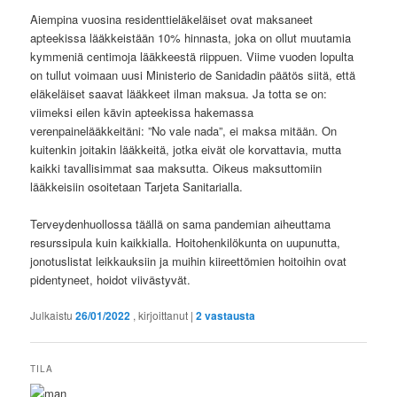
Aiempina vuosina residenttieläkeläiset ovat maksaneet
apteekissa lääkkeistään 10% hinnasta, joka on ollut muutamia
kymmeniä centimoja lääkkeestä riippuen. Viime vuoden lopulta
on tullut voimaan uusi Ministerio de Sanidadin päätös siitä, että
eläkeläiset saavat lääkkeet ilman maksua. Ja totta se on:
viimeksi eilen kävin apteekissa hakemassa
verenpainelääkkeitäni: ”No vale nada”, ei maksa mitään. On
kuitenkin joitakin lääkkeitä, jotka eivät ole korvattavia, mutta
kaikki tavallisimmat saa maksutta. Oikeus maksuttomiin
lääkkeisiin osoitetaan Tarjeta Sanitarialla.
Terveydenhuollossa täällä on sama pandemian aiheuttama
resurssipula kuin kaikkialla. Hoitohenkilökunta on uupunutta,
jonotuslistat leikkauksiin ja muihin kiireettömien hoitoihin ovat
pidentyneet, hoidot viivästyvät.
Julkaistu
26/01/2022
, kirjoittanut
|
2
vastausta
TILA