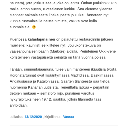
naurista), jota joskus saa ja joka on lanttu. Onhan joulukinkkukin
täällä jamon sueco, ruotsalainen kinkku. Sitä olemme yleensä
tilanneet saksalaisesta lihakaupasta jouluiksi. Annetaan nyt
kunnia ruotsalaisille näistä nimistä, vaikka ovat kyllä
suomalaisia.
Puertossa
kalastajanainen
on palautettu restauroinnin jälkeen
muellelle; kauniisti se kiiltelee nyt. Joulukoristekuva on
vaaleanpunaisen baarin (Marbore) aidalla. Perinteinen Ukki-vene
koristeineen vastapäiseltä seinältä on tänä vuonna poissa.
Tänään, sunnuntaiaamuna, tulee vain mantereen ikiuutisia tv:stä.
Koronatartunnat ovat lisääntymässä Madridissa, Baskimaassa,
Andalusiassa ja Kataloniassa. Saarten tilanteesta saa tietoa
huomenna Kanarian uutisista. Teneriffalla jatkuu – perjantain
tietojen mukaan – semaforo rojo, punainen varoitus
nykyrajoituksineen 19.12. saakka, jolloin tilannetta taas
arvioidaan.
Julkaistu
13/12/2020
, kirjoittanut
|
Vastaa