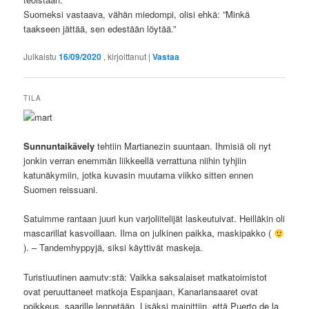
Suomeksi vastaava, vähän miedompi, olisi ehkä: ”Minkä
taakseen jättää, sen edestään löytää.”
Julkaistu
16/09/2020
, kirjoittanut
|
Vastaa
TILA
Sunnuntaikävely
tehtiin Martianezin suuntaan. Ihmisiä oli nyt
jonkin verran enemmän liikkeellä verrattuna niihin tyhjiin
katunäkymiin, jotka kuvasin muutama viikko sitten ennen
Suomen reissuani.
Satuimme rantaan juuri kun varjoliitelijät laskeutuivat. Heilläkin oli
mascarillat kasvoillaan. Ilma on julkinen paikka, maskipakko (
). – Tandemhyppyjä, siksi käyttivät maskeja.
Turistiuutinen aamutv:stä: Vaikka saksalaiset matkatoimistot
ovat peruuttaneet matkoja Espanjaan, Kanariansaaret ovat
poikkeus, saarille lennetään. Lisäksi mainittiin, että Puerto de la