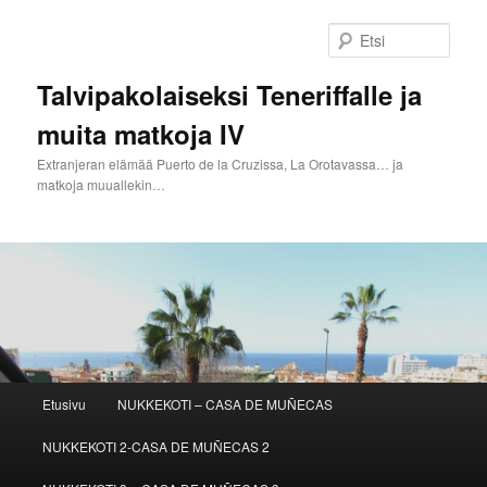
Siirry
Siirry
sisältöön
toissijaiseen
Etsi
sisältöön
Talvipakolaiseksi Teneriffalle ja
muita matkoja IV
Extranjeran elämää Puerto de la Cruzissa, La Orotavassa… ja
matkoja muuallekin…
Päävalikko
Etusivu
NUKKEKOTI – CASA DE MUÑECAS
NUKKEKOTI 2-CASA DE MUÑECAS 2