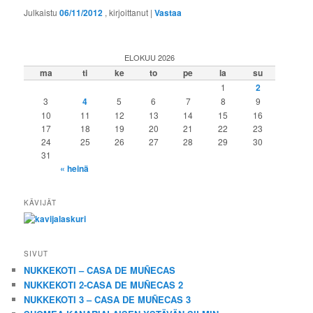
Julkaistu
06/11/2012
, kirjoittanut
|
Vastaa
ELOKUU 2026
ma
ti
ke
to
pe
la
su
1
2
3
4
5
6
7
8
9
10
11
12
13
14
15
16
17
18
19
20
21
22
23
24
25
26
27
28
29
30
31
« heinä
KÄVIJÄT
SIVUT
NUKKEKOTI – CASA DE MUÑECAS
NUKKEKOTI 2-CASA DE MUÑECAS 2
NUKKEKOTI 3 – CASA DE MUÑECAS 3