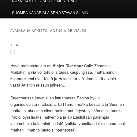
NUKKEKOTI 3 – CASA DE MUÑECAS 3
SUOMEA KANARIALAISEN YSTÄVÄN SILMIN
AVAINSANA-ARKISTO:
AGENCIA DE VIAJES
TILA
Hyvä matkatoimisto on
Viajes Divertour
Calle Zamoralla.
Muitakin hyviä voi toki olla tässä kaupungissa, mutta minun
kokemukseni ovat tästä ja Halconista. Jälkimmäistä arvioin
vasta Atlantin reissun jälkeen…
Divertourissa kävin eilen kiittämässä Pabloa hyvin
organisoiduista matkoista. El Hierron matka keväällä ja Suomen
matka lokakuussa olivat molemmat järjestelyiltään onnistuneita.
Pablo löysi lisäksi halvempia ja aikataulultaan parempia
vaihtoehtoja kuin minä netistä (vaikka vuosikaudet olen varannut
matkani ilman toimistoja internetistä).