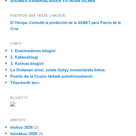
SUOMEA KANARIALAISEN YSTÄVÄN SILMIN
PUERTON SÄÄ TÄSTÄ LINKISTÄ:
El Tiempo. Consulte la predicción de la AEMET para Puerto de la
Cruz
LINKIT
1. Ensimmäinen blogini
2. Kakkosblogi
3. Kolmas blogini
La Orotavan sivut, joista löytyy monenlaista tietoa:
Puerto de la Cruzin tärkeät puhelinnumerot:
Titsa-kortti ten+
BLOGIT.FI
ARKISTO
elokuu 2026
(2)
heinäkuu 2026
(9)