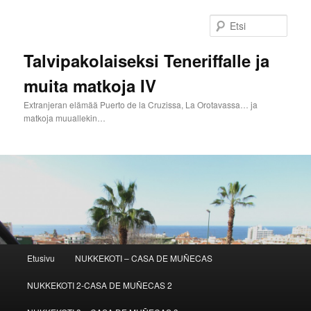
Siirry
Siirry
sisältöön
toissijaiseen
Etsi
sisältöön
Talvipakolaiseksi Teneriffalle ja
muita matkoja IV
Extranjeran elämää Puerto de la Cruzissa, La Orotavassa… ja
matkoja muuallekin…
Päävalikko
Etusivu
NUKKEKOTI – CASA DE MUÑECAS
NUKKEKOTI 2-CASA DE MUÑECAS 2