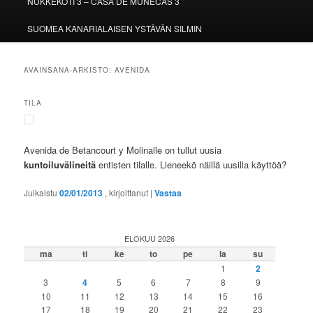
NUKKEKOTI 3 – CASA DE MUÑECAS 3
SUOMEA KANARIALAISEN YSTÄVÄN SILMIN
AVAINSANA-ARKISTO:
AVENIDA
TILA
Avenida de Betancourt y Molinalle on tullut uusia
kuntoiluvälineitä
entisten tilalle. Lieneekö näillä uusilla käyttöä?
Julkaistu
02/01/2013
, kirjoittanut
|
Vastaa
ELOKUU 2026
ma
ti
ke
to
pe
la
su
1
2
3
4
5
6
7
8
9
10
11
12
13
14
15
16
17
18
19
20
21
22
23