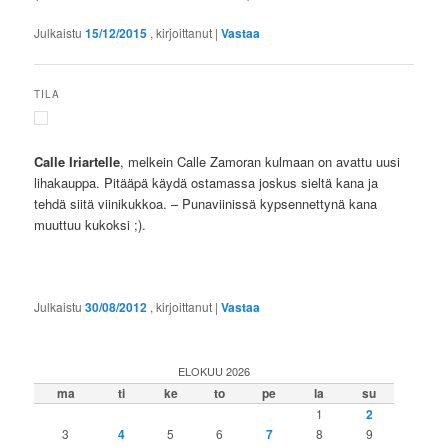
Julkaistu
15/12/2015
, kirjoittanut
|
Vastaa
TILA
Calle Iriartelle
, melkein Calle Zamoran kulmaan on avattu uusi
lihakauppa. Pitääpä käydä ostamassa joskus sieltä kana ja
tehdä siitä viinikukkoa. – Punaviinissä kypsennettynä kana
muuttuu kukoksi ;).
Julkaistu
30/08/2012
, kirjoittanut
|
Vastaa
ELOKUU 2026
ma
ti
ke
to
pe
la
su
1
2
3
4
5
6
7
8
9