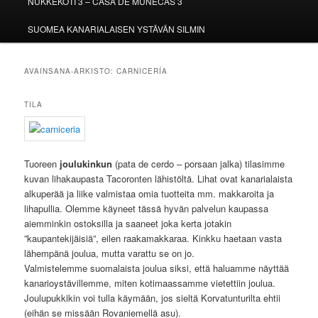
NUKKEKOTI 3 – CASA DE MUÑECAS 3
SUOMEA KANARIALAISEN YSTÄVÄN SILMIN
AVAINSANA-ARKISTO:
CARNICERÍA
TILA
Tuoreen
joulukinkun
(pata de cerdo – porsaan jalka) tilasimme
kuvan lihakaupasta Tacoronten lähistöltä. Lihat ovat kanarialaista
alkuperää ja liike valmistaa omia tuotteita mm. makkaroita ja
lihapullia. Olemme käyneet tässä hyvän palvelun kaupassa
aiemminkin ostoksilla ja saaneet joka kerta jotakin
”kaupantekijäisiä”, eilen raakamakkaraa. Kinkku haetaan vasta
lähempänä joulua, mutta varattu se on jo.
Valmistelemme suomalaista joulua siksi, että haluamme näyttää
kanarioystävillemme, miten kotimaassamme vietettiin joulua.
Joulupukkikin voi tulla käymään, jos sieltä Korvatunturilta ehtii
(eihän se missään Rovaniemellä asu).