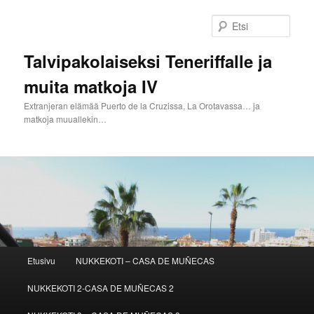
Siirry
Siirry
sisältöön
toissijaiseen
Etsi
sisältöön
Talvipakolaiseksi Teneriffalle ja
muita matkoja IV
Extranjeran elämää Puerto de la Cruzissa, La Orotavassa… ja
matkoja muuallekin…
Päävalikko
Etusivu
NUKKEKOTI – CASA DE MUÑECAS
NUKKEKOTI 2-CASA DE MUÑECAS 2