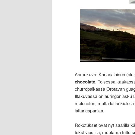
Aamukuva: Kanarialainen (alu
chocolate
. Toisessa kaakaoss
churropaikassa Orotavan guag
Iltakuvassa on auringonlasku D
melocotón, mutta lattarikielellä
lattariespanjaa.
Rokotukset ovat nyt saarilla käy
tekstiviestillä, muutama tuttu 