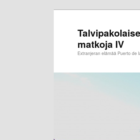
Siirry
Siirry
sisältöön
toissijaiseen
sisältöön
Talvipakolaise
matkoja IV
Extranjeran elämää Puerto de 