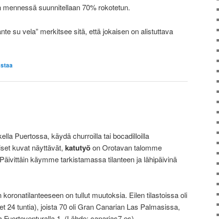
n mennessä suunnitellaan 70% rokotetun.
te su vela” merkitsee sitä, että jokaisen on alistuttava
staa
lla Puertossa, käydä churroilla tai bocadilloilla
iset kuvat näyttävät,
katutyö
on Orotavan talomme
 Päivittäin käymme tarkistamassa tilanteen ja lähipäivinä
oronatilanteeseen on tullut muutoksia. Eilen tilastoissa oli
et 24 tuntia), joista 70 oli Gran Canarian Las Palmasissa,
ja Fuerteventuralla 1. (Lähde: canarias7.es)