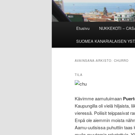
Päävalikko
Etusivu
NUKKEKOTI – CA
SUOMEA KANARIALAISEN YST
AVAINSANA-ARKISTO:
CHURRO
TILA
Kävimme aamutuimaan
Puert
Kaupungilla oli vielä hiljaista
vieressä. Poliisit teippasivat ra
Enpä ole aiemmin moista nähnyt
Aamu-uutisissa puhuttiin taas 
myös muutamia rokotettuja. Yli