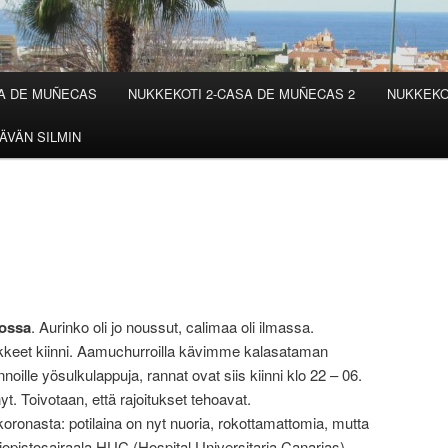
SA DE MUÑECAS
NUKKEKOTI 2-CASA DE MUÑECAS 2
NUKKEKO
ÄVÄN SILMIN
ossa
. Aurinko oli jo noussut, calimaa oli ilmassa.
, liikkeet kiinni. Aamuchurroilla kävimme kalasataman
nnoille yösulkulappuja, rannat ovat siis kiinni klo 22 – 06.
. Toivotaan, että rajoitukset tehoavat.
koronasta: potilaina on nyt nuoria, rokottamattomia, mutta
opistosairaala HUC (Hospital Universitaria Canarias)