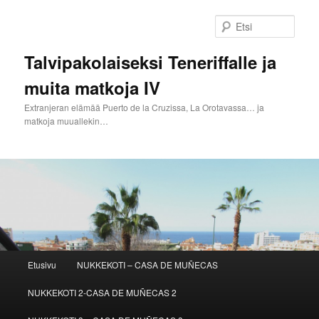
Siirry
Siirry
sisältöön
toissijaiseen
Etsi
sisältöön
Talvipakolaiseksi Teneriffalle ja
muita matkoja IV
Extranjeran elämää Puerto de la Cruzissa, La Orotavassa… ja
matkoja muuallekin…
Päävalikko
Etusivu
NUKKEKOTI – CASA DE MUÑECAS
NUKKEKOTI 2-CASA DE MUÑECAS 2