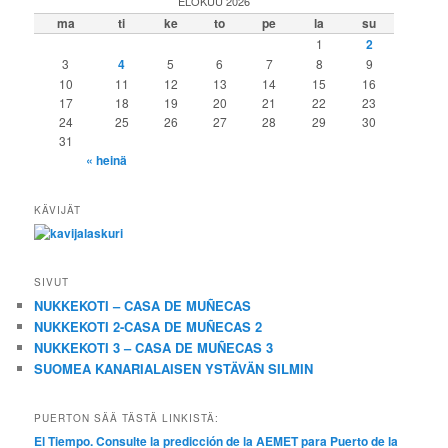
ELOKUU 2026
ma
ti
ke
to
pe
la
su
1
2
3
4
5
6
7
8
9
10
11
12
13
14
15
16
17
18
19
20
21
22
23
24
25
26
27
28
29
30
31
« heinä
KÄVIJÄT
SIVUT
NUKKEKOTI – CASA DE MUÑECAS
NUKKEKOTI 2-CASA DE MUÑECAS 2
NUKKEKOTI 3 – CASA DE MUÑECAS 3
SUOMEA KANARIALAISEN YSTÄVÄN SILMIN
PUERTON SÄÄ TÄSTÄ LINKISTÄ:
El Tiempo. Consulte la predicción de la AEMET para Puerto de la