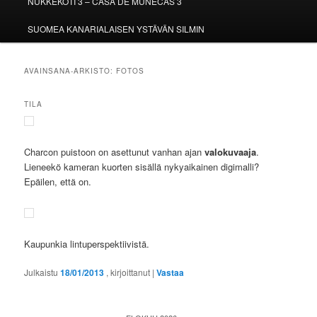
NUKKEKOTI 3 – CASA DE MUÑECAS 3
SUOMEA KANARIALAISEN YSTÄVÄN SILMIN
AVAINSANA-ARKISTO:
FOTOS
TILA
Charcon puistoon on asettunut vanhan ajan
valokuvaaja
.
Lieneekö kameran kuorten sisällä nykyaikainen digimalli?
Epäilen, että on.
Kaupunkia lintuperspektiivistä.
Julkaistu
18/01/2013
, kirjoittanut
|
Vastaa