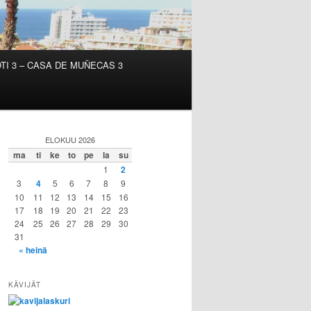
TI 3 – CASA DE MUÑECAS 3
ELOKUU 2026
ma
ti
ke
to
pe
la
su
1
2
3
4
5
6
7
8
9
10
11
12
13
14
15
16
17
18
19
20
21
22
23
24
25
26
27
28
29
30
31
« heinä
KÄVIJÄT