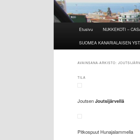
Päävalikko
Etusivu
NUKKEKOTI – CA
SUOMEA KANARIALAISEN YST
AVAINSANA-ARKISTO:
JOUTSIJÄRV
TILA
Joutsen
Joutsijärvellä
Pitkospuut Hunajalammella