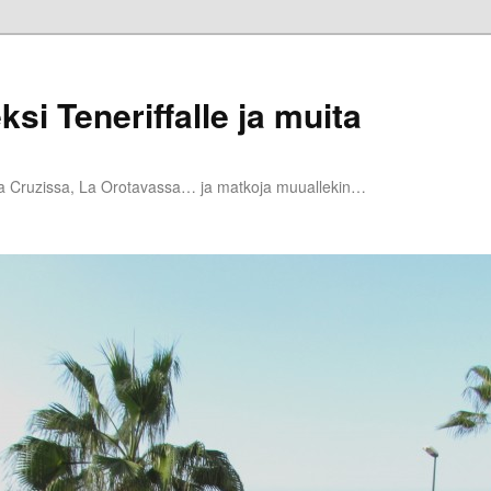
ksi Teneriffalle ja muita
la Cruzissa, La Orotavassa… ja matkoja muuallekin…