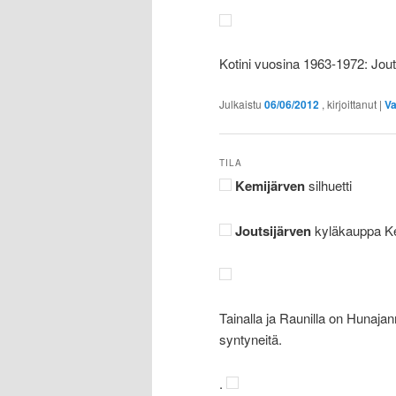
Kotini vuosina 1963-1972: Jout
Julkaistu
06/06/2012
, kirjoittanut
|
Va
TILA
Kemijärven
silhuetti
Joutsijärven
kyläkauppa Ke
Tainalla ja Raunilla on Hunajan
syntyneitä.
.