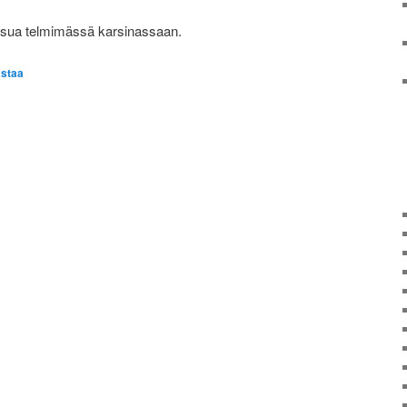
ssua telmimässä karsinassaan.
staa