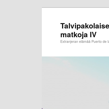
Siirry
Siirry
sisältöön
toissijaiseen
sisältöön
Talvipakolaise
matkoja IV
Extranjeran elämää Puerto de 