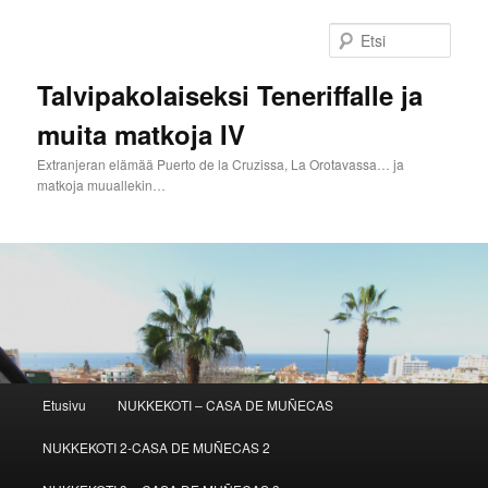
Siirry
Siirry
sisältöön
toissijaiseen
Etsi
sisältöön
Talvipakolaiseksi Teneriffalle ja
muita matkoja IV
Extranjeran elämää Puerto de la Cruzissa, La Orotavassa… ja
matkoja muuallekin…
Päävalikko
Etusivu
NUKKEKOTI – CASA DE MUÑECAS
NUKKEKOTI 2-CASA DE MUÑECAS 2