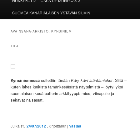
NUKKEKOTI 3 – CASA DE MUÑECAS 3
SUOMEA KANARIALAISEN YSTÄVÄN SILMIN
AVAINSANA-ARKISTO:
KYNSINIEMI
TILA
Kynsiniemessä
esitettiin tänään
Käry kävi isäntämiehet
. Siitä –
kuten lähes kaikista tämänkesäisistä näytelmistä – löytyi yksi
suomalaisen kesäteatterin arkkityyppi: mies, viinapullo ja
sekavat naisasiat.
Julkaistu
24/07/2012
, kirjoittanut
|
Vastaa