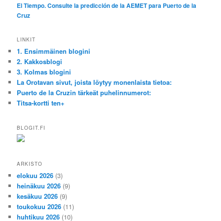
El Tiempo. Consulte la predicción de la AEMET para Puerto de la
Cruz
LINKIT
1. Ensimmäinen blogini
2. Kakkosblogi
3. Kolmas blogini
La Orotavan sivut, joista löytyy monenlaista tietoa:
Puerto de la Cruzin tärkeät puhelinnumerot:
Titsa-kortti ten+
BLOGIT.FI
ARKISTO
elokuu 2026
(3)
heinäkuu 2026
(9)
kesäkuu 2026
(9)
toukokuu 2026
(11)
huhtikuu 2026
(10)