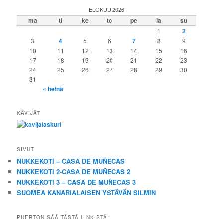
ELOKUU 2026
ma
ti
ke
to
pe
la
su
1
2
3
4
5
6
7
8
9
10
11
12
13
14
15
16
17
18
19
20
21
22
23
24
25
26
27
28
29
30
31
« heinä
KÄVIJÄT
SIVUT
NUKKEKOTI – CASA DE MUÑECAS
NUKKEKOTI 2-CASA DE MUÑECAS 2
NUKKEKOTI 3 – CASA DE MUÑECAS 3
SUOMEA KANARIALAISEN YSTÄVÄN SILMIN
PUERTON SÄÄ TÄSTÄ LINKISTÄ: