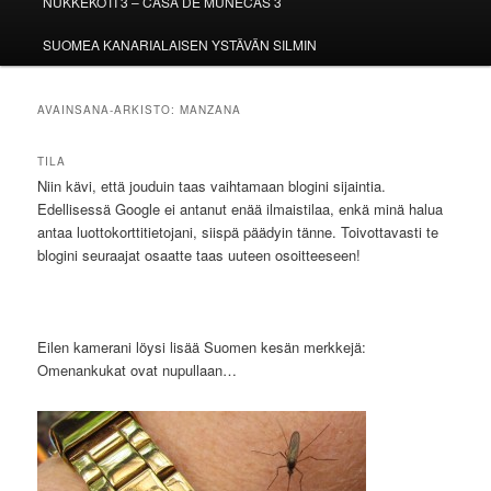
NUKKEKOTI 3 – CASA DE MUÑECAS 3
SUOMEA KANARIALAISEN YSTÄVÄN SILMIN
AVAINSANA-ARKISTO:
MANZANA
TILA
Niin kävi, että jouduin taas vaihtamaan blogini sijaintia.
Edellisessä Google ei antanut enää ilmaistilaa, enkä minä halua
antaa luottokorttitietojani, siispä päädyin tänne. Toivottavasti te
blogini seuraajat osaatte taas uuteen osoitteeseen!
Eilen kamerani löysi lisää Suomen kesän merkkejä:
Omenankukat ovat nupullaan…