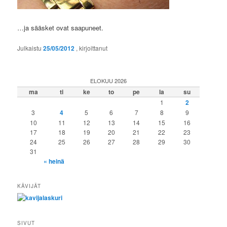
…ja sääsket ovat saapuneet.
Julkaistu
25/05/2012
, kirjoittanut
ELOKUU 2026
ma
ti
ke
to
pe
la
su
1
2
3
4
5
6
7
8
9
10
11
12
13
14
15
16
17
18
19
20
21
22
23
24
25
26
27
28
29
30
31
« heinä
KÄVIJÄT
SIVUT