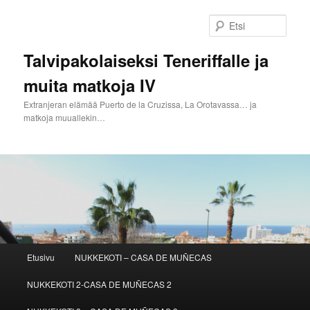
Siirry
Siirry
sisältöön
toissijaiseen
Etsi
sisältöön
Talvipakolaiseksi Teneriffalle ja
muita matkoja IV
Extranjeran elämää Puerto de la Cruzissa, La Orotavassa… ja
matkoja muuallekin…
Päävalikko
Etusivu
NUKKEKOTI – CASA DE MUÑECAS
NUKKEKOTI 2-CASA DE MUÑECAS 2