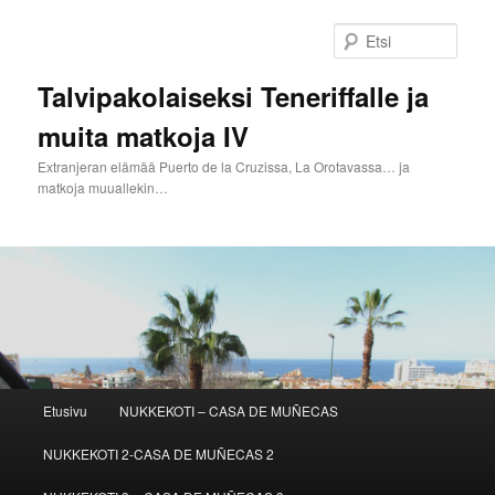
Siirry
Siirry
sisältöön
toissijaiseen
Etsi
sisältöön
Talvipakolaiseksi Teneriffalle ja
muita matkoja IV
Extranjeran elämää Puerto de la Cruzissa, La Orotavassa… ja
matkoja muuallekin…
Päävalikko
Etusivu
NUKKEKOTI – CASA DE MUÑECAS
NUKKEKOTI 2-CASA DE MUÑECAS 2