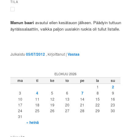
TILA
Manun baari
avautui eilen kesätauon jälkeen. Päädyin tuttuun
äyriäissalaattiin, vaikka paljon uusiakin ruokia oli tullut listalle.
Julkaistu
05/07/2012
, kirjoittanut
|
Vastaa
ELOKUU 2026
ma
ti
ke
to
pe
la
su
1
2
3
4
5
6
7
8
9
10
11
12
13
14
15
16
17
18
19
20
21
22
23
24
25
26
27
28
29
30
31
« heinä