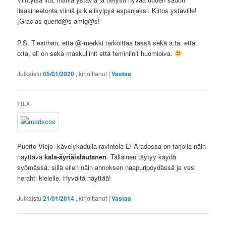
lisäaineetonta viiniä ja kielikylpyä espanjaksi. Kiitos ystäville!
¡Gracias querid@s amig@s!
P.S. Tiesithän, että @-merkki tarkoittaa tässä sekä a:ta, että
o:ta, eli on sekä maskuliinit että feminiinit huomioiva.
Julkaistu
05/01/2020
, kirjoittanut
|
Vastaa
TILA
Puerto Viejo -kävelykadulla ravintola El Aradossa on tarjolla näin
näyttävä
kala-äyriäislautanen
. Tällainen täytyy käydä
syömässä, sillä eilen näin annoksen naapuripöydässä ja vesi
herahti kielelle. Hyvältä näyttää!
Julkaistu
21/01/2014
, kirjoittanut
|
Vastaa