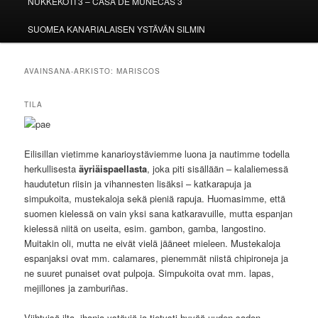
NUKKEKOTI 3 – CASA DE MUÑECAS 3
SUOMEA KANARIALAISEN YSTÄVÄN SILMIN
AVAINSANA-ARKISTO:
MARISCOS
TILA
Eilisillan vietimme kanarioystäviemme luona ja nautimme todella
herkullisesta
äyriäispaellasta
, joka piti sisällään – kalaliemessä
haudutetun riisin ja vihannesten lisäksi – katkarapuja ja
simpukoita, mustekaloja sekä pieniä rapuja. Huomasimme, että
suomen kielessä on vain yksi sana katkaravuille, mutta espanjan
kielessä niitä on useita, esim. gambon, gamba, langostino.
Muitakin oli, mutta ne eivät vielä jääneet mieleen. Mustekaloja
espanjaksi ovat mm. calamares, pienemmät niistä chipironeja ja
ne suuret punaiset ovat pulpoja. Simpukoita ovat mm. lapas,
mejillones ja zamburiñas.
Viihtyisä ilta, ihania ystäviä ja tietysti hyvää uuden sadon