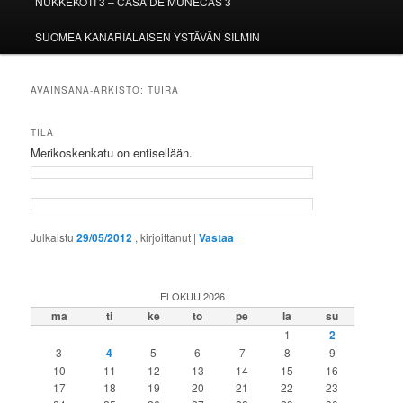
NUKKEKOTI 3 – CASA DE MUÑECAS 3
SUOMEA KANARIALAISEN YSTÄVÄN SILMIN
AVAINSANA-ARKISTO:
TUIRA
TILA
Merikoskenkatu on entisellään.
Julkaistu
29/05/2012
, kirjoittanut
|
Vastaa
ELOKUU 2026
ma
ti
ke
to
pe
la
su
1
2
3
4
5
6
7
8
9
10
11
12
13
14
15
16
17
18
19
20
21
22
23