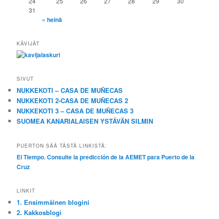
24
25
26
27
28
29
30
31
« heinä
KÄVIJÄT
SIVUT
NUKKEKOTI – CASA DE MUÑECAS
NUKKEKOTI 2-CASA DE MUÑECAS 2
NUKKEKOTI 3 – CASA DE MUÑECAS 3
SUOMEA KANARIALAISEN YSTÄVÄN SILMIN
PUERTON SÄÄ TÄSTÄ LINKISTÄ:
El Tiempo. Consulte la predicción de la AEMET para Puerto de la
Cruz
LINKIT
1. Ensimmäinen blogini
2. Kakkosblogi