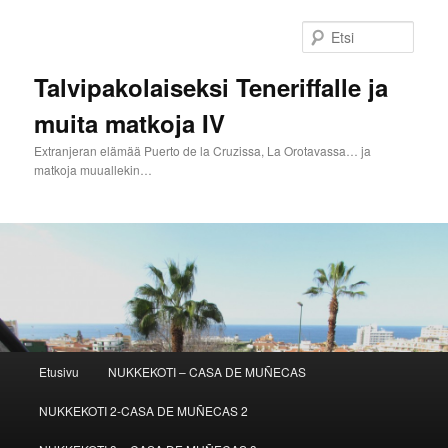
Siirry
Siirry
sisältöön
toissijaiseen
Etsi
sisältöön
Talvipakolaiseksi Teneriffalle ja
muita matkoja IV
Extranjeran elämää Puerto de la Cruzissa, La Orotavassa… ja
matkoja muuallekin…
Päävalikko
Etusivu
NUKKEKOTI – CASA DE MUÑECAS
NUKKEKOTI 2-CASA DE MUÑECAS 2