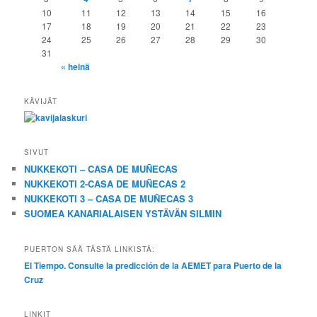
10
11
12
13
14
15
16
17
18
19
20
21
22
23
24
25
26
27
28
29
30
31
« heinä
KÄVIJÄT
SIVUT
NUKKEKOTI – CASA DE MUÑECAS
NUKKEKOTI 2-CASA DE MUÑECAS 2
NUKKEKOTI 3 – CASA DE MUÑECAS 3
SUOMEA KANARIALAISEN YSTÄVÄN SILMIN
PUERTON SÄÄ TÄSTÄ LINKISTÄ:
El Tiempo. Consulte la predicción de la AEMET para Puerto de la
Cruz
LINKIT