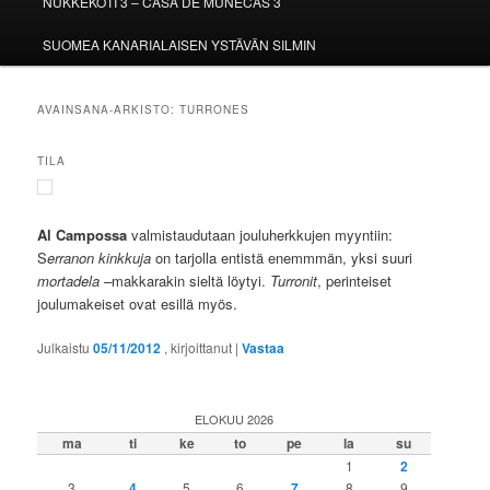
NUKKEKOTI 3 – CASA DE MUÑECAS 3
SUOMEA KANARIALAISEN YSTÄVÄN SILMIN
AVAINSANA-ARKISTO:
TURRONES
TILA
Al Campossa
valmistaudutaan jouluherkkujen myyntiin:
S
erranon kinkkuja
on tarjolla entistä enemmmän, yksi suuri
mortadela –
makkarakin sieltä löytyi.
Turronit
, perinteiset
joulumakeiset ovat esillä myös.
Julkaistu
05/11/2012
, kirjoittanut
|
Vastaa
ELOKUU 2026
ma
ti
ke
to
pe
la
su
1
2
3
4
5
6
7
8
9