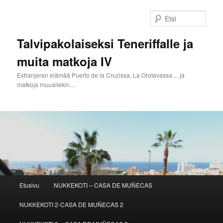
Siirry
Siirry
sisältöön
toissijaiseen
Etsi
sisältöön
Talvipakolaiseksi Teneriffalle ja
muita matkoja IV
Extranjeran elämää Puerto de la Cruzissa, La Orotavassa… ja
matkoja muuallekin…
Päävalikko
Etusivu
NUKKEKOTI – CASA DE MUÑECAS
NUKKEKOTI 2-CASA DE MUÑECAS 2