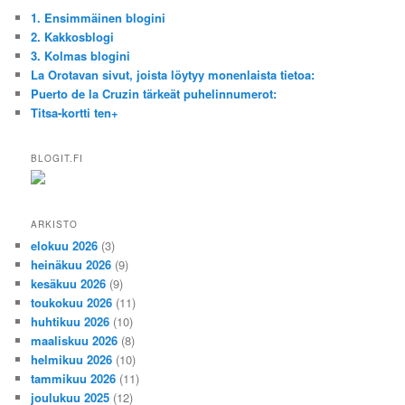
1. Ensimmäinen blogini
2. Kakkosblogi
3. Kolmas blogini
La Orotavan sivut, joista löytyy monenlaista tietoa:
Puerto de la Cruzin tärkeät puhelinnumerot:
Titsa-kortti ten+
BLOGIT.FI
ARKISTO
elokuu 2026
(3)
heinäkuu 2026
(9)
kesäkuu 2026
(9)
toukokuu 2026
(11)
huhtikuu 2026
(10)
maaliskuu 2026
(8)
helmikuu 2026
(10)
tammikuu 2026
(11)
joulukuu 2025
(12)