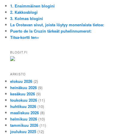
1. Ensimmäinen blogini
2. Kakkosblogi
3. Kolmas blogini
La Orotavan sivut, joista löytyy monenlaista tietoa:
Puerto de la Cruzin tärkeät puhelinnumerot:
Titsa-kortti ten+
BLOGIT.FI
ARKISTO
elokuu 2026
(2)
heinäkuu 2026
(9)
kesäkuu 2026
(9)
toukokuu 2026
(11)
huhtikuu 2026
(10)
maaliskuu 2026
(8)
helmikuu 2026
(10)
tammikuu 2026
(11)
joulukuu 2025
(12)