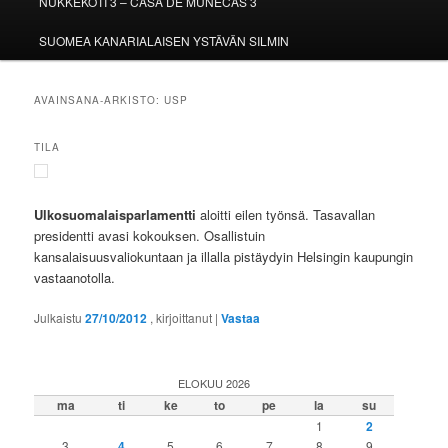
NUKKEKOTI 3 – CASA DE MUÑECAS 3
SUOMEA KANARIALAISEN YSTÄVÄN SILMIN
AVAINSANA-ARKISTO:
USP
TILA
Ulkosuomalaisparlamentti
aloitti eilen työnsä. Tasavallan
presidentti avasi kokouksen. Osallistuin
kansalaisuusvaliokuntaan ja illalla pistäydyin Helsingin kaupungin
vastaanotolla.
Julkaistu
27/10/2012
, kirjoittanut
|
Vastaa
ELOKUU 2026
ma
ti
ke
to
pe
la
su
1
2
3
4
5
6
7
8
9