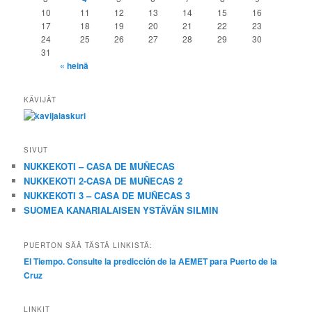
10
11
12
13
14
15
16
17
18
19
20
21
22
23
24
25
26
27
28
29
30
31
« heinä
KÄVIJÄT
SIVUT
NUKKEKOTI – CASA DE MUÑECAS
NUKKEKOTI 2-CASA DE MUÑECAS 2
NUKKEKOTI 3 – CASA DE MUÑECAS 3
SUOMEA KANARIALAISEN YSTÄVÄN SILMIN
PUERTON SÄÄ TÄSTÄ LINKISTÄ:
El Tiempo. Consulte la predicción de la AEMET para Puerto de la
Cruz
LINKIT