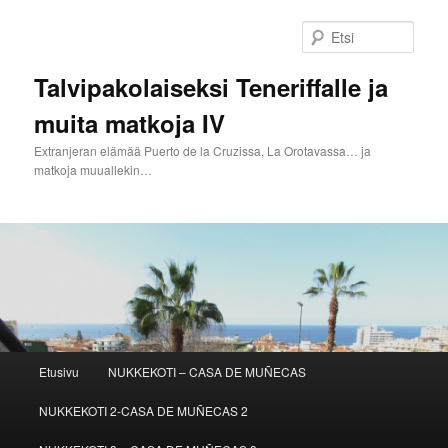
Siirry
Siirry
sisältöön
toissijaiseen
Etsi
sisältöön
Talvipakolaiseksi Teneriffalle ja
muita matkoja IV
Extranjeran elämää Puerto de la Cruzissa, La Orotavassa… ja
matkoja muuallekin…
Päävalikko
Etusivu
NUKKEKOTI – CASA DE MUÑECAS
NUKKEKOTI 2-CASA DE MUÑECAS 2