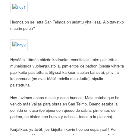
Huonoa on se, että San Telmoa on aidattu yhä lisää. Aloittavatko
muurin purun?
Hyvää oli tämän päivän kotiruoka teneriffalaisittain: paistettua
munakoisoa vuohenjuustolla, pimientos de padron (pieniä vihreitä
paprikoita paistettuna öljyssä karkean suolan kanssa), pihvi ja
kananmuna (ne ovat täällä todella maukkaita), sipulia
paistettuna.
Hoy tuvimos cosas malas y cosa buenos: Mala estaba que ha
venido más vallas para obras en San Telmo. Bueno estaba la
comida en casa (berejena con queso de cabra, pimientos de
padron, un bistec con huevo y cebolla, todos a la plancha).
Korjatkaa, ystävät, jos kirjoitan kovin huonoa espanjaa! ! Por