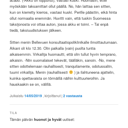
acabó. (-Akku on loppunut), vastasi kuski. Huomasin, ettei
myöskään taksamittari ollut päällä. No, hän laittaa sen sitten,
kun on kierretty kierros, vastasi kuski. Perille päästiin, eikä hinta
ollut normaalia enemmän. Huvitti vain, että tuskin Suomessa
taksijonosta voi ottaa auton, jossa akku ei toimi. – Tai enpä
tiedä, taksiuudistuksen jälkeen.
Sitten menin Bellevuen konsultaatiopoliklinikalle ilmoittautumaan.
Aikani oli klo 12.30. Olin paikalla (vain) puolta tuntia
aikaisemmin. Virkailija huomautti, että olin tullut hyvin temprano,
aikaisin. -Niin suomalaiset tekevät, täälläkin, sanoin. -No, mene
sitten odottelemaan rauhallisesti, tranquilamente, odotussaliin,
tuumi virkailija. Menin (rauhallisesti
) ja ilahtuneena ajattelin,
kuinka opettavaista on törmäillä näihin kulttuurieroihin. Ja
hauskaakin se on, välillä.
Julkaistu
14/05/2019
, kirjoittanut
|
2
vastausta
TILA
Tämän päivän
huonot ja hyvät
uutiset: