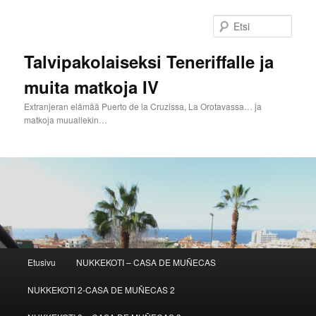
Siirry
Siirry
sisältöön
toissijaiseen
Etsi
sisältöön
Talvipakolaiseksi Teneriffalle ja
muita matkoja IV
Extranjeran elämää Puerto de la Cruzissa, La Orotavassa… ja
matkoja muuallekin…
Päävalikko
Etusivu
NUKKEKOTI – CASA DE MUÑECAS
NUKKEKOTI 2-CASA DE MUÑECAS 2