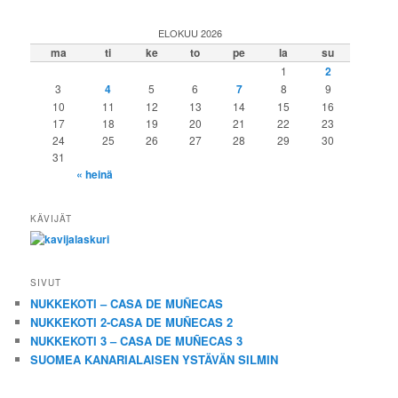
ELOKUU 2026
ma
ti
ke
to
pe
la
su
1
2
3
4
5
6
7
8
9
10
11
12
13
14
15
16
17
18
19
20
21
22
23
24
25
26
27
28
29
30
31
« heinä
KÄVIJÄT
SIVUT
NUKKEKOTI – CASA DE MUÑECAS
NUKKEKOTI 2-CASA DE MUÑECAS 2
NUKKEKOTI 3 – CASA DE MUÑECAS 3
SUOMEA KANARIALAISEN YSTÄVÄN SILMIN