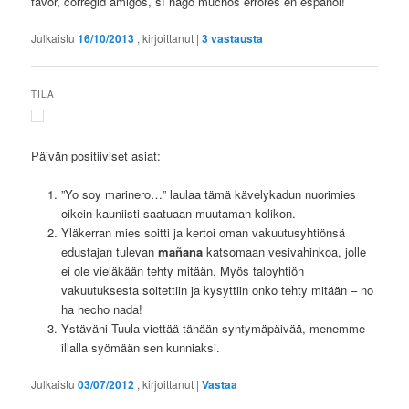
favor, corregid amigos, sí hago muchos errores en español!
Julkaistu
16/10/2013
, kirjoittanut
|
3
vastausta
TILA
Päivän positiiviset asiat:
”Yo soy marinero…” laulaa tämä kävelykadun nuorimies
oikein kauniisti saatuaan muutaman kolikon.
Yläkerran mies soitti ja kertoi oman vakuutusyhtiönsä
edustajan tulevan
mañana
katsomaan vesivahinkoa, jolle
ei ole vieläkään tehty mitään. Myös taloyhtiön
vakuutuksesta soitettiin ja kysyttiin onko tehty mitään – no
ha hecho nada!
Ystäväni Tuula viettää tänään syntymäpäivää, menemme
illalla syömään sen kunniaksi.
Julkaistu
03/07/2012
, kirjoittanut
|
Vastaa