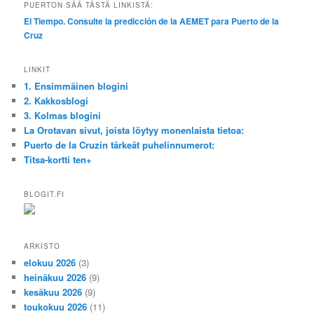
PUERTON SÄÄ TÄSTÄ LINKISTÄ:
El Tiempo. Consulte la predicción de la AEMET para Puerto de la
Cruz
LINKIT
1. Ensimmäinen blogini
2. Kakkosblogi
3. Kolmas blogini
La Orotavan sivut, joista löytyy monenlaista tietoa:
Puerto de la Cruzin tärkeät puhelinnumerot:
Titsa-kortti ten+
BLOGIT.FI
ARKISTO
elokuu 2026
(3)
heinäkuu 2026
(9)
kesäkuu 2026
(9)
toukokuu 2026
(11)