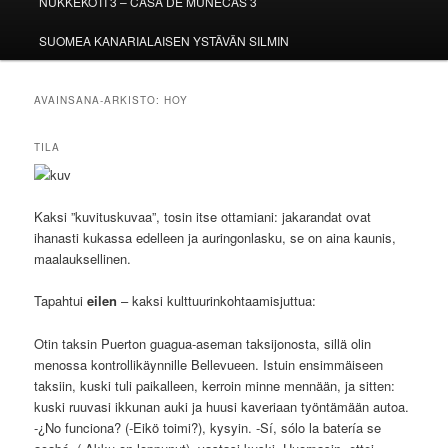
NUKKEKOTI 3 – CASA DE MUÑECAS 3
SUOMEA KANARIALAISEN YSTÄVÄN SILMIN
AVAINSANA-ARKISTO:
HOY
TILA
Kaksi ”kuvituskuvaa”, tosin itse ottamiani: jakarandat ovat
ihanasti kukassa edelleen ja auringonlasku, se on aina kaunis,
maalauksellinen.
Tapahtui
eilen
– kaksi kulttuurinkohtaamisjuttua:
Otin taksin Puerton guagua-aseman taksijonosta, sillä olin
menossa kontrollikäynnille Bellevueen. Istuin ensimmäiseen
taksiin, kuski tuli paikalleen, kerroin minne mennään, ja sitten:
kuski ruuvasi ikkunan auki ja huusi kaveriaan työntämään autoa.
-¿No funciona? (-Eikö toimi?), kysyin. -Sí, sólo la batería se