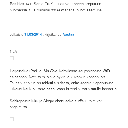
Ramblas 141, Santa Cruz), lupasivat koneen korjattuna
huomenna.
Siis
mañana por la mañana,
huomisaamuna
.
Julkaistu
31/03/2014
, kirjoittanut
|
Vastaa
TILA
Harjoittelua iPadilla.
Ma Fela
-kahvilassa sai pyynnöstä WiFi-
salasanan. Netti toimi siellä hyvin ja kuvankin koneeni otti.
Tekstin kirjoitus on tabletilla hidasta, enkä saanut tilapäivitystä
julkaistuksi k.o. kahvilassa, vaan kiirehdin kotiin tutulle läppärille.
Sähköpostin luku ja Skype-chatti sekä surffailu toimivat
ongelmitta.