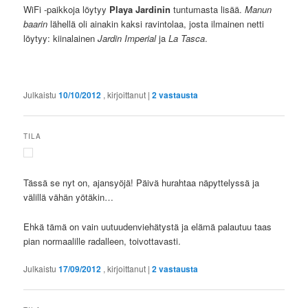
WiFi -paikkoja löytyy
Playa Jardinin
tuntumasta lisää.
Manun
baarin
lähellä oli ainakin kaksi ravintolaa, josta ilmainen netti
löytyy: kiinalainen
Jardin Imperial
ja
La Tasca
.
Julkaistu
10/10/2012
, kirjoittanut
|
2
vastausta
TILA
Tässä se nyt on, ajansyöjä! Päivä hurahtaa näpyttelyssä ja
välillä vähän yötäkin…
Ehkä tämä on vain uutuudenviehätystä ja elämä palautuu taas
pian normaalille radalleen, toivottavasti.
Julkaistu
17/09/2012
, kirjoittanut
|
2
vastausta