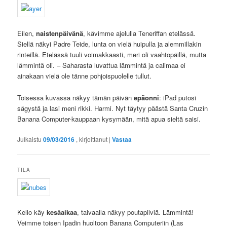
Eilen,
naistenpäivänä
, kävimme ajelulla Teneriffan etelässä.
Siellä näkyi Padre Teide, lunta on vielä huipulla ja alemmillakin
rinteillä. Etelässä tuuli voimakkaasti, meri oli vaahtopäillä, mutta
lämmintä oli. – Saharasta luvattua lämmintä ja calimaa ei
ainakaan vielä ole tänne pohjoispuolelle tullut.
Toisessa kuvassa näkyy tämän päivän
epäonni
: iPad putosi
sägystä ja lasi meni rikki. Harmi. Nyt täytyy päästä Santa Cruzin
Banana Computer-kauppaan kysymään, mitä apua sieltä saisi.
Julkaistu
09/03/2016
, kirjoittanut
|
Vastaa
TILA
Kello käy
kesäaikaa
, taivaalla näkyy poutapilviä. Lämmintä!
Veimme toisen Ipadin huoltoon Banana Computeriin (Las