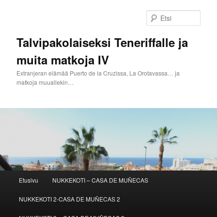
Siirry
Siirry
sisältöön
toissijaiseen
Etsi
sisältöön
Talvipakolaiseksi Teneriffalle ja
muita matkoja IV
Extranjeran elämää Puerto de la Cruzissa, La Orotavassa… ja
matkoja muuallekin…
Päävalikko
Etusivu
NUKKEKOTI – CASA DE MUÑECAS
NUKKEKOTI 2-CASA DE MUÑECAS 2