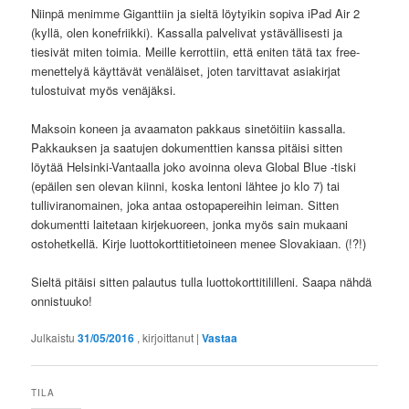
Niinpä menimme Giganttiin ja sieltä löytyikin sopiva iPad Air 2
(kyllä, olen konefriikki). Kassalla palvelivat ystävällisesti ja
tiesivät miten toimia. Meille kerrottiin, että eniten tätä tax free-
menettelyä käyttävät venäläiset, joten tarvittavat asiakirjat
tulostuivat myös venäjäksi.
Maksoin koneen ja avaamaton pakkaus sinetöitiin kassalla.
Pakkauksen ja saatujen dokumenttien kanssa pitäisi sitten
löytää Helsinki-Vantaalla joko avoinna oleva Global Blue -tiski
(epäilen sen olevan kiinni, koska lentoni lähtee jo klo 7) tai
tulliviranomainen, joka antaa ostopapereihin leiman. Sitten
dokumentti laitetaan kirjekuoreen, jonka myös sain mukaani
ostohetkellä. Kirje luottokorttitietoineen menee Slovakiaan. (!?!)
Sieltä pitäisi sitten palautus tulla luottokorttitililleni. Saapa nähdä
onnistuuko!
Julkaistu
31/05/2016
, kirjoittanut
|
Vastaa
TILA