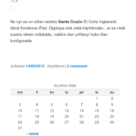
TILA
No nyt se on sitten ostettu
Santa Cruzin
El Corte Inglesistä
tämä ihmekone iPad. Oppisipa sitä vielä käyttämään…ei se vielä
suostu oikein millekään, vaikka olen yrittänyt koko illan
konfiguroida.
Julkaistu
14/09/2012
, kirjoittanut
|
2
vastausta
ELOKUU 2026
ma
ti
ke
to
pe
la
su
1
2
3
4
5
6
7
8
9
10
11
12
13
14
15
16
17
18
19
20
21
22
23
24
25
26
27
28
29
30
31
« heinä