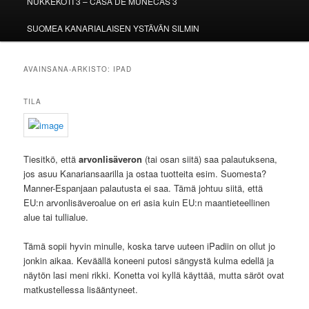
NUKKEKOTI 3 – CASA DE MUÑECAS 3
SUOMEA KANARIALAISEN YSTÄVÄN SILMIN
AVAINSANA-ARKISTO:
IPAD
TILA
Tiesitkö, että
arvonlisäveron
(tai osan siitä) saa palautuksena,
jos asuu Kanariansaarilla ja ostaa tuotteita esim. Suomesta?
Manner-Espanjaan palautusta ei saa. Tämä johtuu siitä, että
EU:n arvonlisäveroalue on eri asia kuin EU:n maantieteellinen
alue tai tullialue.
Tämä sopii hyvin minulle, koska tarve uuteen iPadiin on ollut jo
jonkin aikaa. Keväällä koneeni putosi sängystä kulma edellä ja
näytön lasi meni rikki. Konetta voi kyllä käyttää, mutta säröt ovat
matkustellessa lisääntyneet.