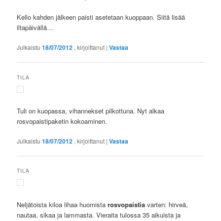
Kello kahden jälkeen paisti asetetaan kuoppaan. Siitä lisää
iltapäivällä…
Julkaistu
18/07/2012
, kirjoittanut
|
Vastaa
TILA
Tuli on kuopassa, vihannekset pilkottuna. Nyt alkaa
rosvopaistipaketin kokoaminen.
Julkaistu
18/07/2012
, kirjoittanut
|
Vastaa
TILA
Neljätoista kiloa lihaa huomista
rosvopaistia
varten: hirveä,
nautaa, sikaa ja lammasta. Vieraita tulossa 35 aikuista ja