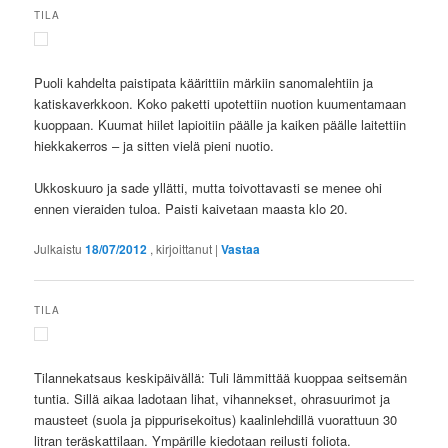
TILA
Puoli kahdelta paistipata käärittiin märkiin sanomalehtiin ja
katiskaverkkoon. Koko paketti upotettiin nuotion kuumentamaan
kuoppaan. Kuumat hiilet lapioitiin päälle ja kaiken päälle laitettiin
hiekkakerros – ja sitten vielä pieni nuotio.
Ukkoskuuro ja sade yllätti, mutta toivottavasti se menee ohi
ennen vieraiden tuloa. Paisti kaivetaan maasta klo 20.
Julkaistu
18/07/2012
, kirjoittanut
|
Vastaa
TILA
Tilannekatsaus keskipäivällä: Tuli lämmittää kuoppaa seitsemän
tuntia. Sillä aikaa ladotaan lihat, vihannekset, ohrasuurimot ja
mausteet (suola ja pippurisekoitus) kaalinlehdillä vuorattuun 30
litran teräskattilaan. Ympärille kiedotaan reilusti foliota.