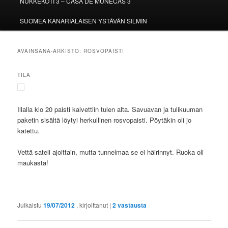
NUKKEKOTI 3 – CASA DE MUÑECAS 3
SUOMEA KANARIALAISEN YSTÄVÄN SILMIN
AVAINSANA-ARKISTO:
ROSVOPAISTI
TILA
Illalla klo 20 paisti kaivettiin tulen alta. Savuavan ja tulikuuman
paketin sisältä löytyi herkullinen rosvopaisti. Pöytäkin oli jo
katettu.
Vettä sateli ajoittain, mutta tunnelmaa se ei häirinnyt. Ruoka oli
maukasta!
Julkaistu
19/07/2012
, kirjoittanut
|
2
vastausta