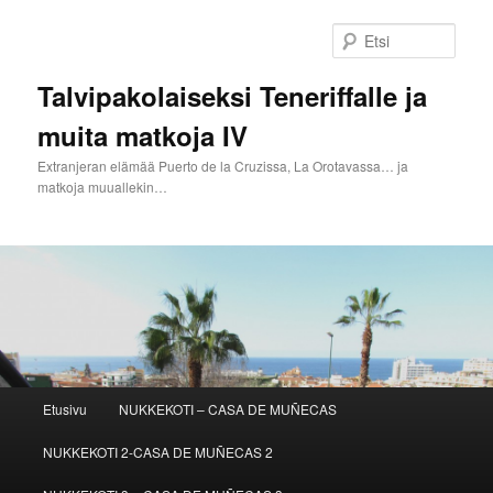
Siirry
Siirry
sisältöön
toissijaiseen
Etsi
sisältöön
Talvipakolaiseksi Teneriffalle ja
muita matkoja IV
Extranjeran elämää Puerto de la Cruzissa, La Orotavassa… ja
matkoja muuallekin…
Päävalikko
Etusivu
NUKKEKOTI – CASA DE MUÑECAS
NUKKEKOTI 2-CASA DE MUÑECAS 2