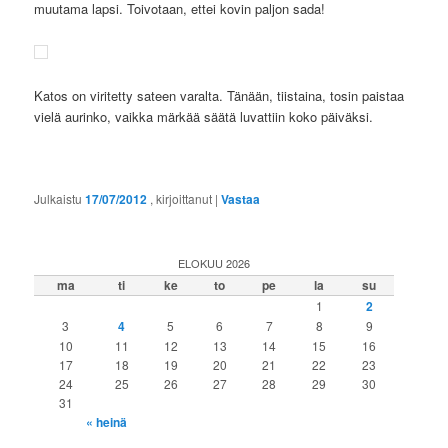
muutama lapsi. Toivotaan, ettei kovin paljon sada!
Katos on viritetty sateen varalta. Tänään, tiistaina, tosin paistaa
vielä aurinko, vaikka märkää säätä luvattiin koko päiväksi.
Julkaistu
17/07/2012
, kirjoittanut
|
Vastaa
ELOKUU 2026
ma
ti
ke
to
pe
la
su
1
2
3
4
5
6
7
8
9
10
11
12
13
14
15
16
17
18
19
20
21
22
23
24
25
26
27
28
29
30
31
« heinä