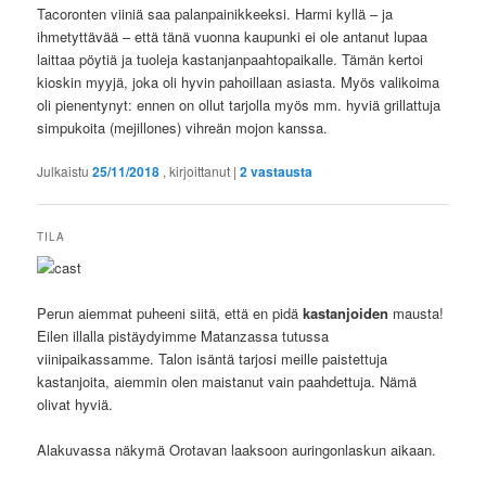
Tacoronten viiniä saa palanpainikkeeksi. Harmi kyllä – ja
ihmetyttävää – että tänä vuonna kaupunki ei ole antanut lupaa
laittaa pöytiä ja tuoleja kastanjanpaahtopaikalle. Tämän kertoi
kioskin myyjä, joka oli hyvin pahoillaan asiasta. Myös valikoima
oli pienentynyt: ennen on ollut tarjolla myös mm. hyviä grillattuja
simpukoita (mejillones) vihreän mojon kanssa.
Julkaistu
25/11/2018
, kirjoittanut
|
2
vastausta
TILA
Perun aiemmat puheeni siitä, että en pidä
kastanjoiden
mausta!
Eilen illalla pistäydyimme Matanzassa tutussa
viinipaikassamme. Talon isäntä tarjosi meille paistettuja
kastanjoita, aiemmin olen maistanut vain paahdettuja. Nämä
olivat hyviä.
Alakuvassa näkymä Orotavan laaksoon auringonlaskun aikaan.