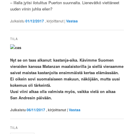
– Illalla jytisi ilotulitus Puerton suunnalta. Lienevätkö viettäneet
uuden viinin juhlia eilen?
Julkaistu
01/12/2017
, kirjoittanut
|
Vastaa
TILA
Nyt se on taas alkanut: kastanja-aika. Kävimme Suomen
vieraiden kanssa Matanzan maalaistorilla ja siellä vieraamme
saivat maistaa kastanjoita ensimmäistä kertaa elämässään.
Ei oikein sovi suomalaiseen makuun, näköjään, mutta uusi
kokemus oli tärkeintä.
Uusi viini alkaa olla valmista myös, vaikka vielä on aikaa
San Andresin päivään.
Julkaistu
06/11/2017
, kirjoittanut
|
Vastaa
TILA