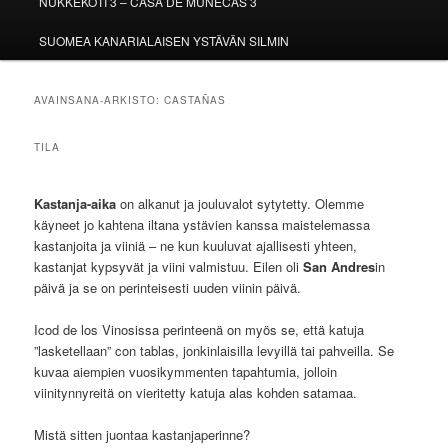
NUKKEKOTI 3 – CASA DE MUÑECAS 3
SUOMEA KANARIALAISEN YSTÄVÄN SILMIN
AVAINSANA-ARKISTO:
CASTAÑAS
TILA
Kastanja-aika
on alkanut ja jouluvalot sytytetty. Olemme
käyneet jo kahtena iltana ystävien kanssa maistelemassa
kastanjoita ja viiniä – ne kun kuuluvat ajallisesti yhteen,
kastanjat kypsyvät ja viini valmistuu. Eilen oli
San Andres
in
päivä ja se on perinteisesti uuden viinin päivä.
Icod de los Vinosissa perinteenä on myös se, että katuja
”lasketellaan” con tablas, jonkinlaisilla levyillä tai pahveilla. Se
kuvaa aiempien vuosikymmenten tapahtumia, jolloin
viinitynnyreitä on vieritetty katuja alas kohden satamaa.
Mistä sitten juontaa kastanjaperinne?