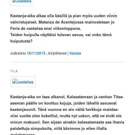
Kastanja-aika
alkaa olla käsillä ja pian myös uuden viinin
valmistujaiset. Matanza de Acentejossa mainostetaan jo
Feria de castañaa ensi viikonloppuna.
Teiden huipulta näyttäisi tulevan savua, vai onko tämä
huiputusta?
Julkaistu
18/11/2015
, kirjoittanut
|
Vastaa
TILA
Kastanja-aika
on taas alkanut. Kalasatamaan ja vanhan Titsa-
aseman päälle on koottuu kojuja, joiden lähellä savuavat
kastanjauunit. Tänä vuonna en aio näitä herkkuja maistaa:
viisi vuotta olen kokeillut, mutta nyt uskon, että ne eivät ole
minun makuuni. Sen sijaan ainakin kalasatamasta saa ihania
paistettuja simpukoita, niitä kävimme jo eilen illalla
maistamassa.