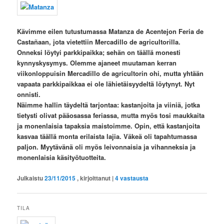
Kävimme eilen tutustumassa
Matanza de Acentejon
Feria de
Castañaan, jota vietettiin Mercadillo de agricultorilla.
Onneksi löytyi parkkipaikka; sehän on täällä monesti
kynnyskysymys. Olemme ajaneet muutaman kerran
viikonloppuisin Mercadillo de agricultorin ohi, mutta yhtään
vapaata parkkipaikkaa ei ole lähietäisyydeltä löytynyt. Nyt
onnisti.
Näimme hallin täydeltä tarjontaa: kastanjoita ja viiniä, jotka
tietysti olivat pääosassa feriassa, mutta myös tosi maukkaita
ja monenlaisia tapaksia maistoimme. Opin, että kastanjoita
kasvaa täällä monta erilaista lajia. Väkeä oli tapahtumassa
paljon. Myytävänä oli myös leivonnaisia ja vihanneksia ja
monenlaisia käsityötuotteita.
Julkaistu
23/11/2015
, kirjoittanut
|
4
vastausta
TILA