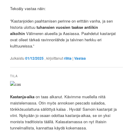
Tekoäly vastaa näin:
”Kastanjoiden paahtamisen perinne on erittäin vanha, ja sen
historia ulottuu
tuhansien vuosien taakse antiikin
aikoihin
Välimeren alueella ja Aasiassa. Paahdetut kastanjat
ovat olleet tärkeä ravinnonlähde ja talvinen herkku eri
kulttuureissa.”
Julkaistu
01/12/2025
, kirjoittanut
riitta
|
Vastaa
TILA
Kastanja-aika
on taas alkanut. Kävimme muellella niitä
maistelemassa. Otin myös annoksen pescado saladoa,
tönkkösuolattuna säilöttyä kalaa . Hyvää! Samoin kastanjat ja
viini. Nykyään jo osaan odottaa kastanja-aikaa, se on yksi
monista traditioista täällä. Kalasatamassa on nyt iltaisin
tunnelmallista, kannattaa käydä kokemassa.