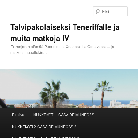
Siirry
Siirry
sisältöön
toissijaiseen
Etsi
sisältöön
Talvipakolaiseksi Teneriffalle ja
muita matkoja IV
Extranjeran elämää Puerto de la Cruzissa, La Orotavassa… ja
matkoja muuallekin…
Päävalikko
Etusivu
NUKKEKOTI – CASA DE MUÑECAS
NUKKEKOTI 2-CASA DE MUÑECAS 2