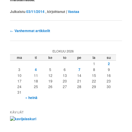
Julkaistu
03/11/2014
, kirjoittanut
|
Vastaa
Artikkelien
←
Vanhemmat artikkelit
selaus
ELOKUU 2026
ma
ti
ke
to
pe
la
su
1
2
3
4
5
6
7
8
9
10
11
12
13
14
15
16
17
18
19
20
21
22
23
24
25
26
27
28
29
30
31
« heinä
KÄVIJÄT