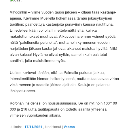
Vihdoinkin – viime vuoden tauon jälkeen – ollaan taas
kastanja-
ajassa.
Kävimme Muellella kokemassa tämän jokasyksyisen
tradition: paahdettuja kastanjoita punaviinin kanssa nautittuna.
En edelleenkään voi olla ihmettelemättä sitä, kuinka
makutottumukset muuttuvat. Alkuvuosina emme voineet syödä
näitä ”paleltuneita perunoita”, mutta noin kymmenen vuoden
harjoittelun jälkeen kastanjat ovat alkaneet maistua hyviltä! Niitä
aivan kaipaa! Hyviä ne olivat nytkin, samoin kuin paistetut
sardiinit, joita maistelimme myös.
Uutiset kertovat tänään, että La Palmalla purkaus jatkuu,
intensiteetiltään hieman heikentyneenä, mutta sulaa laavaa virtaa
vielä mereen ja saarella järisee ajoittain. Kouluja on palannut
lähiopetukseen.
Koronan insidenssi on noususuunnassa. Se on nyt noin 100/100
000 ja 216 uutta tautitapausta on todettu saarilla yhteensä
viimeisen vuorokauden aikana.
Julkaistu
17/11/2021
, kirjoittanut
|
Vastaa