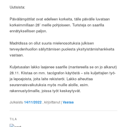
Uutisista:
Päivälämpötilat ovat edelleen korkeita, tälle päivälle luvataan
korkeimmillaan 28˚ meille pohjoiseen. Turisteja on saarilla
ennätyksellisen paljon.
Madridissa on ollut suuria mielenosoituksia julkisen
terveydenhuollon säilyttämisen puolesta yksityistämishankkeita
vastaan.
Kuljetusalan lakko laajenee saarille (mantereella se on jo alkanut)
28.11. Kiistaa on mm. tacógrafon käytöstä – siis kuljettajien työ-
ja lepoajoista, joita laite rekisteröi. Lakko aiheuttaa
seurannaisvaikutuksia myös muille aloille, esim.
rakennustyömaille, joissa työt keskeytyvät.
Julkaistu
14/11/2022
, kirjoittanut
|
Vastaa
TILA