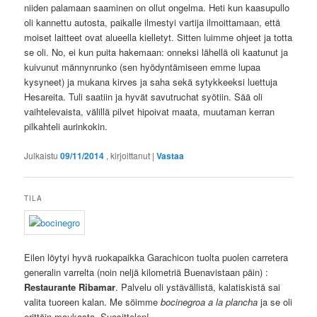
niiden palamaan saaminen on ollut ongelma. Heti kun kaasupullo
oli kannettu autosta, paikalle ilmestyi vartija ilmoittamaan, että
moiset laitteet ovat alueella kielletyt. Sitten luimme ohjeet ja totta
se oli. No, ei kun puita hakemaan: onneksi lähellä oli kaatunut ja
kuivunut männynrunko (sen hyödyntämiseen emme lupaa
kysyneet) ja mukana kirves ja saha sekä sytykkeeksi luettuja
Hesareita. Tuli saatiin ja hyvät savutruchat syötiin. Sää oli
vaihtelevaista, välillä pilvet hipoivat maata, muutaman kerran
pilkahteli aurinkokin.
Julkaistu
09/11/2014
, kirjoittanut
|
Vastaa
TILA
Eilen löytyi hyvä ruokapaikka Garachicon tuolta puolen carretera
generalin varrelta (noin neljä kilometriä Buenavistaan päin) :
Restaurante Ribamar
. Palvelu oli ystävällistä, kalatiskistä sai
valita tuoreen kalan. Me söimme
bocinegroa a la plancha
ja se oli
erittäin maukasta. Suosittelen!