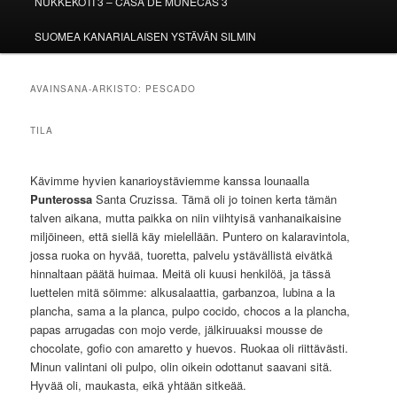
NUKKEKOTI 3 – CASA DE MUÑECAS 3
SUOMEA KANARIALAISEN YSTÄVÄN SILMIN
AVAINSANA-ARKISTO:
PESCADO
TILA
Kävimme hyvien kanarioystäviemme kanssa lounaalla
Punterossa
Santa Cruzissa. Tämä oli jo toinen kerta tämän
talven aikana, mutta paikka on niin viihtyisä vanhanaikaisine
miljöineen, että siellä käy mielellään. Puntero on kalaravintola,
jossa ruoka on hyvää, tuoretta, palvelu ystävällistä eivätkä
hinnaltaan päätä huimaa. Meitä oli kuusi henkilöä, ja tässä
luettelen mitä söimme: alkusalaattia, garbanzoa, lubina a la
plancha, sama a la planca, pulpo cocido, chocos a la plancha,
papas arrugadas con mojo verde, jälkiruuaksi mousse de
chocolate, gofio con amaretto y huevos. Ruokaa oli riittävästi.
Minun valintani oli pulpo, olin oikein odottanut saavani sitä.
Hyvää oli, maukasta, eikä yhtään sitkeää.