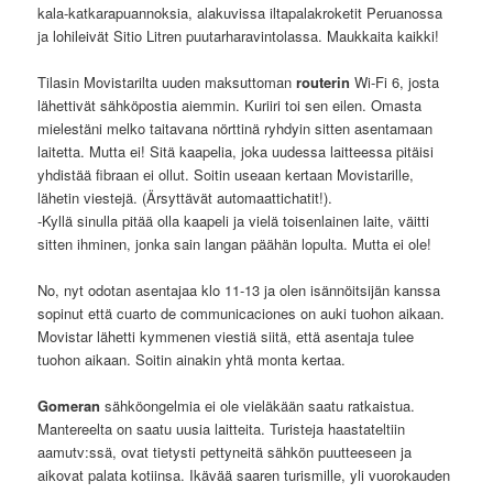
kala-katkarapuannoksia, alakuvissa iltapalakroketit Peruanossa
ja lohileivät Sitio Litren puutarharavintolassa. Maukkaita kaikki!
Tilasin Movistarilta uuden maksuttoman
routerin
Wi-Fi 6, josta
lähettivät sähköpostia aiemmin. Kuriiri toi sen eilen. Omasta
mielestäni melko taitavana nörttinä ryhdyin sitten asentamaan
laitetta. Mutta ei! Sitä kaapelia, joka uudessa laitteessa pitäisi
yhdistää fibraan ei ollut. Soitin useaan kertaan Movistarille,
lähetin viestejä. (Ärsyttävät automaattichatit!).
-Kyllä sinulla pitää olla kaapeli ja vielä toisenlainen laite, väitti
sitten ihminen, jonka sain langan päähän lopulta. Mutta ei ole!
No, nyt odotan asentajaa klo 11-13 ja olen isännöitsijän kanssa
sopinut että cuarto de communicaciones on auki tuohon aikaan.
Movistar lähetti kymmenen viestiä siitä, että asentaja tulee
tuohon aikaan. Soitin ainakin yhtä monta kertaa.
Gomeran
sähköongelmia ei ole vieläkään saatu ratkaistua.
Mantereelta on saatu uusia laitteita. Turisteja haastateltiin
aamutv:ssä, ovat tietysti pettyneitä sähkön puutteeseen ja
aikovat palata kotiinsa. Ikävää saaren turismille, yli vuorokauden