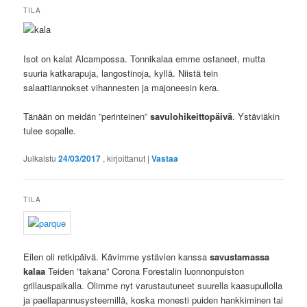
TILA
Isot on kalat Alcampossa. Tonnikalaa emme ostaneet, mutta
suuria katkarapuja, langostinoja, kyllä. Niistä tein
salaattiannokset vihannesten ja majoneesin kera.
Tänään on meidän ”perinteinen”
savulohikeittopäivä
. Ystäviäkin
tulee sopalle.
Julkaistu
24/03/2017
, kirjoittanut
|
Vastaa
TILA
Eilen oli retkipäivä. Kävimme ystävien kanssa
savustamassa
kalaa
Teiden ”takana” Corona Forestalin luonnonpuiston
grillauspaikalla. Olimme nyt varustautuneet suurella kaasupullolla
ja paellapannusysteemillä, koska monesti puiden hankkiminen tai