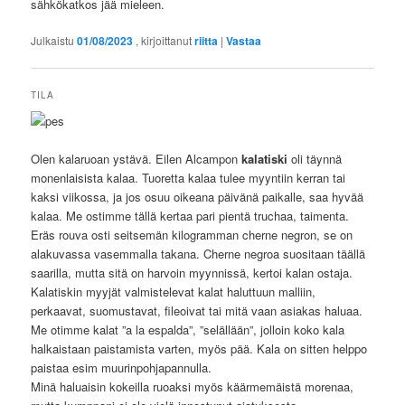
sähkökatkos jää mieleen.
Julkaistu
01/08/2023
, kirjoittanut
riitta
|
Vastaa
TILA
Olen kalaruoan ystävä. Eilen Alcampon
kalatiski
oli täynnä
monenlaisista kalaa. Tuoretta kalaa tulee myyntiin kerran tai
kaksi viikossa, ja jos osuu oikeana päivänä paikalle, saa hyvää
kalaa. Me ostimme tällä kertaa pari pientä truchaa, taimenta.
Eräs rouva osti seitsemän kilogramman cherne negron, se on
alakuvassa vasemmalla takana. Cherne negroa suositaan täällä
saarilla, mutta sitä on harvoin myynnissä, kertoi kalan ostaja.
Kalatiskin myyjät valmistelevat kalat haluttuun malliin,
perkaavat, suomustavat, fileoivat tai mitä vaan asiakas haluaa.
Me otimme kalat ”a la espalda”, ”selällään”, jolloin koko kala
halkaistaan paistamista varten, myös pää. Kala on sitten helppo
paistaa esim muurinpohjapannulla.
Minä haluaisin kokeilla ruoaksi myös käärmemäistä morenaa,