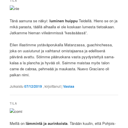
TILA
Tänä aamuna se näkyi:
luminen huippu
Teidellä. Hieno se on ja
mikä parasta, täällä alhaalla ei ole koskaan lumesta tietoakaan.
Jatkamme hieman viileämmissä ”kesäsäässä”.
Eilen illastimme ystäväporukalla Matanzassa, guachinchessa,
joka on uusiutunut ja vaihtanut omistajaansa ja edellisenä
päivänä avattu. Söimme pääruokana vasta pyydystettyä sama-
kalaa a la plancha ja hyvää oli. Saimme maistaa myös talon
carne de cabraa, pehmeää ja maukasta. Nuevo Gracíano oli
paikan nimi.
Julkaistu
07/12/2019
, kirjoittanut
|
Vastaa
TILA
Meillä on
lämmintä ja aurinkoista
. Tänään kuulin, että Pohjois-