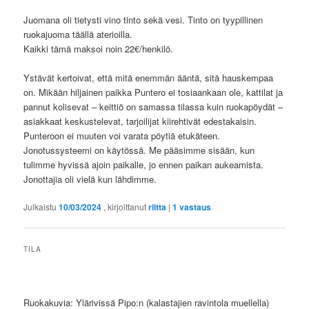
Juomana oli tietysti vino tinto sekä vesi. Tinto on tyypillinen
ruokajuoma täällä aterioilla.
Kaikki tämä maksoi noin 22€/henkilö.
Ystävät kertoivat, että mitä enemmän ääntä, sitä hauskempaa
on. Mikään hiljainen paikka Puntero ei tosiaankaan ole, kattilat ja
pannut kolisevat – keittiö on samassa tilassa kuin ruokapöydät –
asiakkaat keskustelevat, tarjoilijat kiirehtivät edestakaisin.
Punteroon ei muuten voi varata pöytiä etukäteen.
Jonotussysteemi on käytössä. Me pääsimme sisään, kun
tulimme hyvissä ajoin paikalle, jo ennen paikan aukeamista.
Jonottajia oli vielä kun lähdimme.
Julkaistu
10/03/2024
, kirjoittanut
riitta
|
1
vastaus
TILA
Ruokakuvia: Ylärivissä Pipo:n (kalastajien ravintola muellella)