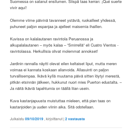
Suomessa on satanut ensilumen. Siispä taas kerran: ¡Qué suerte
vivir aquí!
Olemme viime päivinä tavanneet ystäviä, ruokailleet yhdessä,
puhuneet paljon espanjaa ja ajelleet maisemia ihaillen.
Kuvissa on kalalautanen ravintola Peruanossa ja
alkupalalautanen – myös kalaa – ”Smirrellä” eli Cuatro Vientos -
ravintolassa. Herkullisia olivat molemmat annokset!
Jardinin rannalla näytti olevat eilen keltaiset liput, mutta meren
voimaa ei kannata koskaan aliarvoida. Allasuinti on paljon
turvallisempaa. Ikävä kyllä muutama päivä sitten löytyi merestä,
pitkän etsinnän jälkeen, hukkunut nuori mies Puerton edustalta. –
Ja näitä ikäviä tapahtumia on täällä liian usein.
Kuva kastanjapuusta muistuttaa mieleen, että pian taas on
kastanjoiden ja uuden viinin aika. Sitä odotellaan.
Julkaistu
09/10/2019
, kirjoittanut
|
2
vastausta