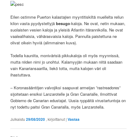
Eilen ostimme Puerton kalastajien myyntitiskiltä muellelta reilun
kilon vasta pyydystettyjä
besugo
-kaloja. Ne ovat, netin mukaan,
suolaisten vesien kaloja ja yleisiä Atlantin itärannikolla. Ne ovat
vaalealihaisia, vähärasvaisia kaloja. Pannulla paistettuna ne
olivat oikein hyviä (alimmainen kuva).
Todella kauniita, monivärisiä pikkukaloja oli myös myynnissä,
mutta niiden nimi jo unohtui. Kalamyyjän mukaan niitä saadaan
vain Kanariansaarilla, liekö totta, mutta kalojen väri oli
ihastuttava.
– Koronasääntöjen valvojiksi saapuvat armeijan ”rastreadores”
sijoitetaan ensiksi Lanzarotelle ja Gran Canarialle, ilmoittivat
Gobierno de Canarian edustajat. Uusia ryppäitä virustartuntoja on
nyt todettu paitsi Gran Canarialla, myös Lanzarotella.
Julkaistu
29/08/2020
, kirjoittanut
|
Vastaa