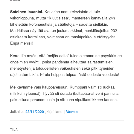
Sateinen lauantai.
Kanarian aamutelevisiota ei tule
viikonloppuna, mutta ”ikiuutisissa”, mantereen kanavalla 24h
lähetetään koronauutisia ja säätietoja – sadetta sielläkin.
Madridissa näyttää avatun joulumarkkinat, henkilörajoitus 232
asiakasta kerrallaan, voimassa on maskipakko ja etäisyydet.
Enpä menisi!
Kerrottiin myös, että ”neljäs aalto” tulee olemaan se psyykkisten
ongelmien vyyhti, jonka pandemia aiheuttaa sairastumisien,
menetysten ja taloudellisten vaikeuksien sekä pitkittyneiden
rajoitusten takia. Ei ole helppoa toipua tästä oudosta vuodesta!
Me kävimme vain kauppareissun. Kumppani valmisti ruokaa
(niinkuin yleensä). Hyvää oli dorada (kultaotsa-ahven) pannulla
paistettuna perunamuusin ja sitruuna-sipulikastikkeen kanssa.
Julkaistu
28/11/2020
, kirjoittanut
|
Vastaa
TILA