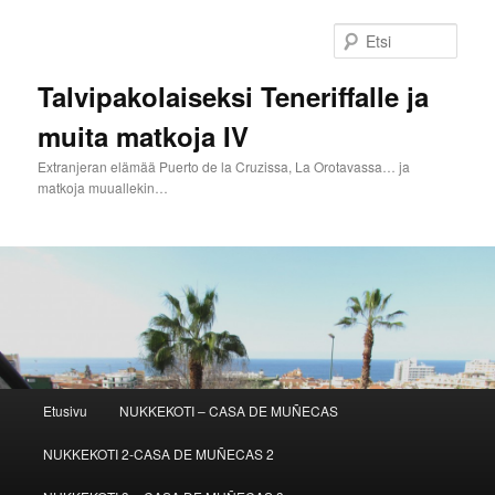
Siirry
Siirry
sisältöön
toissijaiseen
Etsi
sisältöön
Talvipakolaiseksi Teneriffalle ja
muita matkoja IV
Extranjeran elämää Puerto de la Cruzissa, La Orotavassa… ja
matkoja muuallekin…
Päävalikko
Etusivu
NUKKEKOTI – CASA DE MUÑECAS
NUKKEKOTI 2-CASA DE MUÑECAS 2