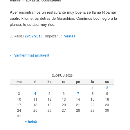
Ayer encontramos un restaurante muy buena se llama Ribamar
cuatro kilometros detras de Garachico. Comimos bocinegro a la
planca, lo estaba muy rico.
Julkaistu
29/09/2013
, kirjoittanut
|
Vastaa
Artikkelien
←
Vanhemmat artikkelit
selaus
ELOKUU 2026
ma
ti
ke
to
pe
la
su
1
2
3
4
5
6
7
8
9
10
11
12
13
14
15
16
17
18
19
20
21
22
23
24
25
26
27
28
29
30
31
« heinä