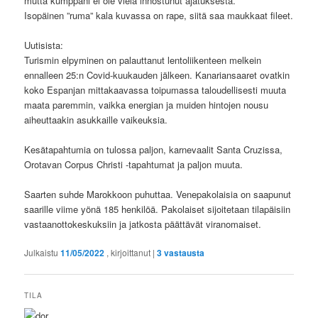
mutta kumppani ei ole vielä innostunut ajatuksesta.
Isopäinen ”ruma” kala kuvassa on rape, siitä saa maukkaat fileet.
Uutisista:
Turismin elpyminen on palauttanut lentoliikenteen melkein
ennalleen 25:n Covid-kuukauden jälkeen. Kanariansaaret ovatkin
koko Espanjan mittakaavassa toipumassa taloudellisesti muuta
maata paremmin, vaikka energian ja muiden hintojen nousu
aiheuttaakin asukkaille vaikeuksia.
Kesätapahtumia on tulossa paljon, karnevaalit Santa Cruzissa,
Orotavan Corpus Christi -tapahtumat ja paljon muuta.
Saarten suhde Marokkoon puhuttaa. Venepakolaisia on saapunut
saarille viime yönä 185 henkilöä. Pakolaiset sijoitetaan tilapäisiin
vastaanottokeskuksiin ja jatkosta päättävät viranomaiset.
Julkaistu
11/05/2022
, kirjoittanut
|
3
vastausta
TILA